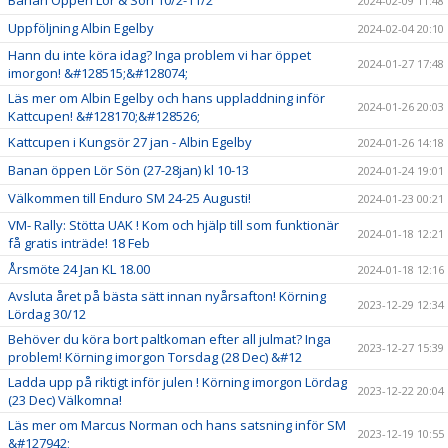
Banan Öppen Lör & Sön 10/2-11/2
2024-02-09 11:48
Uppföljning Albin Egelby
2024-02-04 20:10
Hann du inte köra idag? Inga problem vi har öppet
2024-01-27 17:48
imorgon! &#128515;&#128074;
Läs mer om Albin Egelby och hans uppladdning inför
2024-01-26 20:03
Kattcupen! &#128170;&#128526;
Kattcupen i Kungsör 27 jan - Albin Egelby
2024-01-26 14:18
Banan öppen Lör Sön (27-28jan) kl 10-13
2024-01-24 19:01
Välkommen till Enduro SM 24-25 Augusti!
2024-01-23 00:21
VM- Rally: Stötta UAK ! Kom och hjälp till som funktionär
2024-01-18 12:21
få gratis inträde! 18 Feb
Årsmöte 24 Jan KL 18.00
2024-01-18 12:16
Avsluta året på bästa sätt innan nyårsafton! Körning
2023-12-29 12:34
Lördag 30/12
Behöver du köra bort paltkoman efter all julmat? Inga
2023-12-27 15:39
problem! Körning imorgon Torsdag (28 Dec) &#12
Ladda upp på riktigt inför julen ! Körning imorgon Lördag
2023-12-22 20:04
(23 Dec) Välkomna!
Läs mer om Marcus Norman och hans satsning inför SM
2023-12-19 10:55
&#127942;