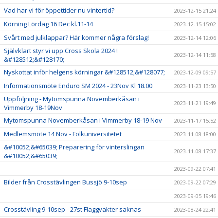
Vad har vi för öppettider nu vintertid?
2023-12-15 21:24
Körning Lördag 16 Dec kl.11-14
2023-12-15 15:02
Svårt med julklappar? Här kommer några förslag!
2023-12-14 12:06
Självklart styr vi upp Cross Skola 2024 !
2023-12-14 11:58
&#128512;&#128170;
Nyskottat inför helgens körningar &#128512;&#128077;
2023-12-09 09:57
Informationsmöte Enduro SM 2024 - 23Nov Kl 18.00
2023-11-23 13:50
Uppföljning - Mytomspunna Novemberkåsan i
2023-11-21 19:49
Vimmerby 18-19Nov
Mytomspunna Novemberkåsan i Vimmerby 18-19 Nov
2023-11-17 15:52
Medlemsmöte 14 Nov - Folkuniversitetet
2023-11-08 18:00
&#10052;&#65039; Preparering för vinterslingan
2023-11-08 17:37
&#10052;&#65039;
2023-09-22 07:41
Bilder från Crosstävlingen Bussjö 9-10sep
2023-09-22 07:29
2023-09-05 19:46
Crosstävling 9-10sep - 27st Flaggvakter saknas
2023-08-24 22:41