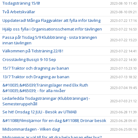
Tisdagsträning 15/8!
2023-08-10 11:43
Två Arbetskvällar
2023-08-10 09:21
Uppdaterad! Många Flaggvakter att fylla inför tävling
2023-07-22 17:16
Hjälp oss fylla i Organisationsschemat inför tävlingen
2023-07-22 16:53
Passa på! Tisdag 5/9 Klubbträning - sista träningen
2023-07-22 15:23
innan tävlingen
Välkommen på Tidsträning 22/8 !
2023-07-22 14:41
Crosstävling Bussjö 9-10 Sep
2023-07-22 14:30
15/7 Traktor och dragning av banan
2023-07-15 23:10
13/7 Traktor och Dragning av banan
2023-07-13 18:32
&#10035;&#65039;Träningsläger med Elix Ruth
2023-07-04 19:45
&#10035;&#65039; - för alla nivåer
Ledarledda Tisdagsträningar (Klubbträningar) -
2023-07-03 21:12
Semesteruppehåll
Se hit! Onsdag 12 JULI - Besök av UTMAB
2023-06-28 11:39
&#11088;Filmstjärnor för en dag &#11088; Drönar besök
2023-06-28 09:41
Midsommardagen - Vilken dag!
2023-06-25 00:16
Midsommar är väl till för att dra hela banan eller hur?