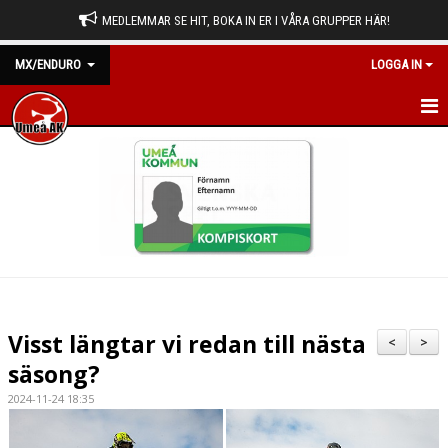
MEDLEMMAR SE HIT, BOKA IN ER I VÅRA GRUPPER HÄR!
MX/ENDURO
LOGGA IN
HEM
NYHETER
KALENDER
BILDGALLERI
DOKUMENT
Visst längtar vi redan till nästa
<
>
KONTAKT
säsong?
2024-11-24 18:35