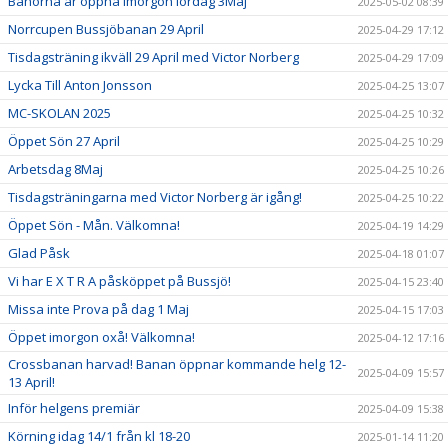
Banorna är öppna imorgon lördag 3Maj
2025-05-02 08:39
Norrcupen Bussjöbanan 29 April
2025-04-29 17:12
Tisdagsträning ikväll 29 April med Victor Norberg
2025-04-29 17:09
Lycka Till Anton Jonsson
2025-04-25 13:07
MC-SKOLAN 2025
2025-04-25 10:32
Öppet Sön 27 April
2025-04-25 10:29
Arbetsdag 8Maj
2025-04-25 10:26
Tisdagsträningarna med Victor Norberg är igång!
2025-04-25 10:22
Öppet Sön - Mån. Välkomna!
2025-04-19 14:29
Glad Påsk
2025-04-18 01:07
Vi har E X T R A påsköppet på Bussjö!
2025-04-15 23:40
Missa inte Prova på dag 1 Maj
2025-04-15 17:03
Öppet imorgon oxå! Välkomna!
2025-04-12 17:16
Crossbanan harvad! Banan öppnar kommande helg 12-
2025-04-09 15:57
13 April!
Inför helgens premiär
2025-04-09 15:38
Körning idag 14/1 från kl 18-20
2025-01-14 11:20