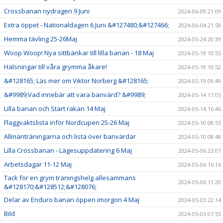
Crossbanan nydragen 9 Juni
2024-06-09 21:09
Extra öppet - Nationaldagen 6 Juni &#127480;&#127466;
2024-06-04 21:59
Hemma tävling 25-26Maj
2024-05-24 20:39
Woop Woop! Nya sittbänkar till lilla banan - 18 Maj
2024-05-19 10:55
Hälsningar till våra grymma åkare!
2024-05-19 10:52
&#128165; Läs mer om Viktor Norberg &#128165;
2024-05-19 09:49
&#9989;Vad innebär att vara banvärd? &#9989;
2024-05-14 17:05
Lilla banan och Start rakan 14 Maj
2024-05-14 16:46
Flaggvaktslista inför Nordcupen 25-26 Maj
2024-05-10 08:55
Allmänträningarna och lista över banvärdar
2024-05-10 08:48
Lilla Crossbanan - Lägesuppdatering 6 Maj
2024-05-06 23:07
Arbetsdagar 11-12 Maj
2024-05-06 16:16
Tack för en grym träningshelg allesammans
2024-05-06 11:20
&#128170;&#128512;&#128076;
Delar av Enduro banan öppen imorgon 4 Maj
2024-05-03 22:14
Bild
2024-05-03 07:55