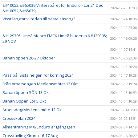
&#10052;&#65039;Vinterspåret för Enduro - Lör 21 Dec
2024-12-20 15:03
&#10052;&#65039;
Visst längtar vi redan till nästa säsong?
2024-11-24 18:35
2024-11-19 23:06
&#129395;Umeå AK och FMCK Umeå bjuder in &#129395;
2024-11-16 09:25
29 NOV
2024-11-07 15:41
Banan öppen 26-27 Oktober
2024-10-25 22:39
2024-10-18 20:24
Pass på! Sista helgen för körning 2024
2024-10-17 19:28
Från Arbetsdagen Medlemsmötet 12 Okt
2024-10-17 19:24
Banan öppen SÖN 13 Okt
2024-10-13 10:59
Banan Öppen Lör 5 Okt
2024-10-04 10:59
Arbetsdag/Medlemsmöte 12 Okt
2024-10-04 07:08
Crossskolan 2024
2024-09-22 16:51
Allmänträning MX/Enduro är igång igen
2024-09-04 14:19
Crosstävling Kiruna 16-17 Aug
2024-08-16 20:27