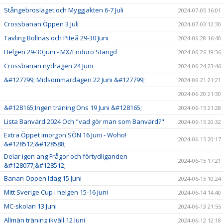
Stångebroslaget och Myggjakten 6-7 Juli
2024-07-05 16:01
Crossbanan Öppen 3 Juli
2024-07-03 12:30
Tävling Bollnäs och Piteå 29-30 Juni
2024-06-28 16:40
Helgen 29-30 Juni - MX/Enduro Stängd
2024-06-26 19:36
Crossbanan nydragen 24 Juni
2024-06-24 23:46
&#127799; Midsommardagen 22 Juni &#127799;
2024-06-21 21:21
2024-06-20 21:30
&#128165;Ingen träning Ons 19 Juni &#128165;
2024-06-15 21:28
Lista Banvärd 2024 Och "vad gör man som Banvärd?"
2024-06-15 20:32
Extra Öppet imorgon SÖN 16 Juni - Woho!
2024-06-15 20:17
&#128512;&#128588;
Delar igen ang Frågor och förtydliganden
2024-06-15 17:21
&#128077;&#128512;
Banan Öppen Idag 15 Juni
2024-06-15 10:24
Mitt Sverige Cup i helgen 15-16 Juni
2024-06-14 14:40
MC-skolan 13 Juni
2024-06-13 21:55
Allmän träning ikväll 12 Juni
2024-06-12 12:18