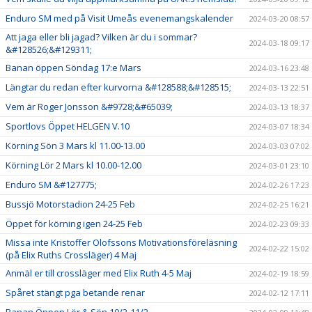
Enduro SM med på Visit Umeås evenemangskalender
2024-03-20 08:57
Att jaga eller bli jagad? Vilken är du i sommar?
2024-03-18 09:17
&#128526;&#129311;
Banan öppen Söndag 17:e Mars
2024-03-16 23:48
Längtar du redan efter kurvorna &#128588;&#128515;
2024-03-13 22:51
Vem är Roger Jonsson &#9728;&#65039;
2024-03-13 18:37
Sportlovs Öppet HELGEN V.10
2024-03-07 18:34
Körning Sön 3 Mars kl 11.00-13.00
2024-03-03 07:02
Körning Lör 2 Mars kl 10.00-12.00
2024-03-01 23:10
Enduro SM &#127775;
2024-02-26 17:23
Bussjö Motorstadion 24-25 Feb
2024-02-25 16:21
Öppet för körning igen 24-25 Feb
2024-02-23 09:33
Missa inte Kristoffer Olofssons Motivationsföreläsning
2024-02-22 15:02
(på Elix Ruths Crossläger) 4 Maj
Anmäl er till crossläger med Elix Ruth 4-5 Maj
2024-02-19 18:59
Spåret stängt pga betande renar
2024-02-12 17:11