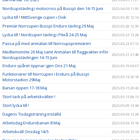
Nordcupstävling i motocross på Bussjö den 14-15 Juni
2025-06-05 11:00
Lycka till ! MittSverige cupen i Övik
2025-05-30 12:16
Premiär Norrcupen Bussjö Enduro tävling 29 Maj
2025-05-28 12:30
Lycka till ! Nordcupen tävling i Piteå 24-25 Maj
2025-05-23 13:28
Passa på med anmälan till Norrcupspremiären
2025-05-23 07:12
Medlemsmöte 26 Maj samt Anmälan till flaggvakter inför
2025-05-21 21:48
Nordcupstävlingen 14-15 Juni
Enduro spåret öppnar igen Ons 21 Maj
2025-05-19 06:07
Funktionärer till Norrcupen i Enduro på Bussjö
2025-05-16 20:18
Motorstadion 29Maj
Banan öppen 17-18 Maj
2025-05-15 20:43
Stort tack på arbetskvällen !
2025-05-15 08:15
Stort lycka till !
2025-05-09 13:44
Dagens Tisdagsträning inställd
2025-05-06 13:28
Arbetsdag Endurobanan 8 Maj
2025-05-06 13:18
Arbetskväll Onsdag 14/5
2025-05-06 13:16