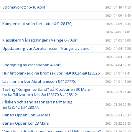
Strömavbrott 15-16 April
2024-04-10 11:53
2024-04-09 16:49
Kampen mot snön fortsätter &#128170;
2024-04-09 16:43
2024-04-06 14:01
Klassikern Vårsatsningen i Veinge 6-7 April
2024-04-05 13:00
Uppdatering Ivar Abrahamsson "Kungar av sand "
2024-04-04 17:35
2024-04-04 12:45
Snöröjning av crossbanan 4 April
2024-04-04 12:35
Hur fint blänker dina bromsskivor ? &#10024;&#128526;
2024-04-01 18:41
Läs mer om Ivar Abrahamsson &#127775;
2024-04-01 18:26
Tävling "Kungen av Sand" på Ripabanan 30 Mars -
2024-03-29 21:46
Lycka Till Ivar och Nils &#128170;&#128512;
Påsken och sand säsongen närmar sig
2024-03-26 20:59
&#128512;&#128077;
Banan Öppen Sön 24 Mars
2024-03-23 23:37
Banan Öppen Lör 23 Mars
2024-03-22 22:50
Vem skulle du vilja uppmärksamma på UAK:s hemsida?
2024-03-20 09:12