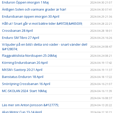
Enduron Öppen imorgon 1 Maj
2024-04-30 21:07
Äntligen Solen och varmare grader är här!
2024-04-30 07:41
Endurobanan öppen imorgon 30 April
2024-04-29 21:36
Håll ut ! Snart går vi mot bättre tider &#9728;&#65039;
2024-04-28 22:21
Crossbanan 28 April
2024-04-28 18:01
Enduro SM Tibro 27 April
2024-04-26 16:26
Vi bjuder på en bild i detta snö väder - snart vänder det!
2024-04-24 08:47
&#128074;
Flaggvaktslista Nordcupen 25-26Maj
2024-04-24 08:21
Körning Endurobanan 20 April
2024-04-19 17:42
MXSM i Saxtorp 20-21 April
2024-04-19 11:37
Banstatus Enduron 18 April
2024-04-18 17:22
Snöröjning Crossbanan 16 April
2024-04-16 21:07
MC-SKOLAN 2024 Start 16Maj
2024-04-16 11:39
2024-04-16 08:37
Läs mer om Anton Jonsson &#127775;
2024-04-13 20:22
Alun Motor Cup 13-14 April
2024-04-12 10:21