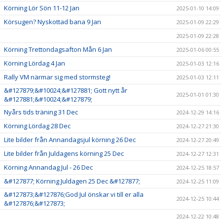
Körning Lör Sön 11-12 Jan
2025-01-10 14:09
Körsugen? Nyskottad bana 9 Jan
2025-01-09 22:29
2025-01-09 22:28
Körning Trettondagsafton Mån 6 Jan
2025-01-06 00:55
Körning Lördag 4 Jan
2025-01-03 12:16
Rally VM närmar sig med stormsteg!
2025-01-03 12:11
&#127879;&#10024;&#127881; Gott nytt år
2025-01-01 01:30
&#127881;&#10024;&#127879;
Nyårs tids träning 31 Dec
2024-12-29 14:16
Körning Lördag 28 Dec
2024-12-27 21:30
Lite bilder från Annandagsjul körning 26 Dec
2024-12-27 20:49
Lite bilder från Juldagens körning 25 Dec
2024-12-27 12:31
Körning Annandag Jul - 26 Dec
2024-12-25 18:57
&#127877; Körning Juldagen 25 Dec &#127877;
2024-12-25 11:09
&#127873;&#127876;God Jul önskar vi till er alla
2024-12-25 10:44
&#127876;&#127873;
2024-12-22 10:48