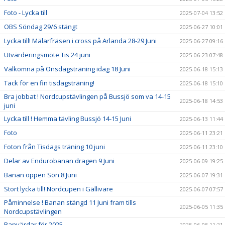
Foto - Lycka till
2025-07-04 13:52
OBS Söndag 29/6 stängt
2025-06-27 10:01
Lycka till! Mälarfräsen i cross på Arlanda 28-29 Juni
2025-06-27 09:16
Utvärderingsmöte Tis 24 juni
2025-06-23 07:48
Välkomna på Onsdagsträning idag 18 Juni
2025-06-18 15:13
Tack för en fin tisdagsträning!
2025-06-18 15:10
Bra jobbat ! Nordcupstävlingen på Bussjö som va 14-15
2025-06-18 14:53
juni
Lycka till ! Hemma tävling Bussjö 14-15 Juni
2025-06-13 11:44
Foto
2025-06-11 23:21
Foton från Tisdags träning 10 juni
2025-06-11 23:10
Delar av Endurobanan dragen 9 Juni
2025-06-09 19:25
Banan öppen Sön 8 Juni
2025-06-07 19:31
Stort lycka till! Nordcupen i Gällivare
2025-06-07 07:57
Påminnelse ! Banan stängd 11 Juni fram tills
2025-06-05 11:35
Nordcupstävlingen
Banvärdar för 2025
2025-06-05 11:21