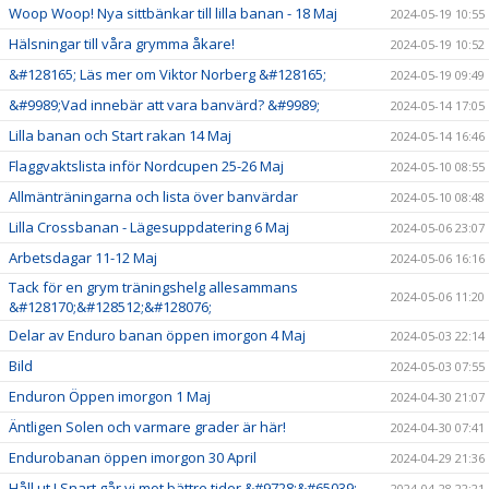
Woop Woop! Nya sittbänkar till lilla banan - 18 Maj
2024-05-19 10:55
Hälsningar till våra grymma åkare!
2024-05-19 10:52
&#128165; Läs mer om Viktor Norberg &#128165;
2024-05-19 09:49
&#9989;Vad innebär att vara banvärd? &#9989;
2024-05-14 17:05
Lilla banan och Start rakan 14 Maj
2024-05-14 16:46
Flaggvaktslista inför Nordcupen 25-26 Maj
2024-05-10 08:55
Allmänträningarna och lista över banvärdar
2024-05-10 08:48
Lilla Crossbanan - Lägesuppdatering 6 Maj
2024-05-06 23:07
Arbetsdagar 11-12 Maj
2024-05-06 16:16
Tack för en grym träningshelg allesammans
2024-05-06 11:20
&#128170;&#128512;&#128076;
Delar av Enduro banan öppen imorgon 4 Maj
2024-05-03 22:14
Bild
2024-05-03 07:55
Enduron Öppen imorgon 1 Maj
2024-04-30 21:07
Äntligen Solen och varmare grader är här!
2024-04-30 07:41
Endurobanan öppen imorgon 30 April
2024-04-29 21:36
Håll ut ! Snart går vi mot bättre tider &#9728;&#65039;
2024-04-28 22:21