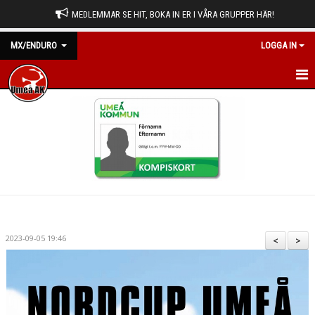
MEDLEMMAR SE HIT, BOKA IN ER I VÅRA GRUPPER HÄR!
MX/ENDURO
LOGGA IN
HEM
NYHETER
KALENDER
BILDGALLERI
DOKUMENT
2023-09-05 19:46
<
>
KONTAKT