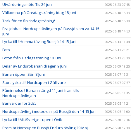
Utvärderingsmöte Tis 24 juni
2025-06-23 07:48
Välkomna på Onsdagsträning idag 18 Juni
2025-06-18 15:13
Tack för en fin tisdagsträning!
2025-06-18 15:10
Bra jobbat ! Nordcupstävlingen på Bussjö som va 14-15
2025-06-18 14:53
juni
Lycka till ! Hemma tävling Bussjö 14-15 Juni
2025-06-13 11:44
Foto
2025-06-11 23:21
Foton från Tisdags träning 10 juni
2025-06-11 23:10
Delar av Endurobanan dragen 9 Juni
2025-06-09 19:25
Banan öppen Sön 8 Juni
2025-06-07 19:31
Stort lycka till! Nordcupen i Gällivare
2025-06-07 07:57
Påminnelse ! Banan stängd 11 Juni fram tills
2025-06-05 11:35
Nordcupstävlingen
Banvärdar för 2025
2025-06-05 11:21
Nordcupstävling i motocross på Bussjö den 14-15 Juni
2025-06-05 11:00
Lycka till ! MittSverige cupen i Övik
2025-05-30 12:16
Premiär Norrcupen Bussjö Enduro tävling 29 Maj
2025-05-28 12:30