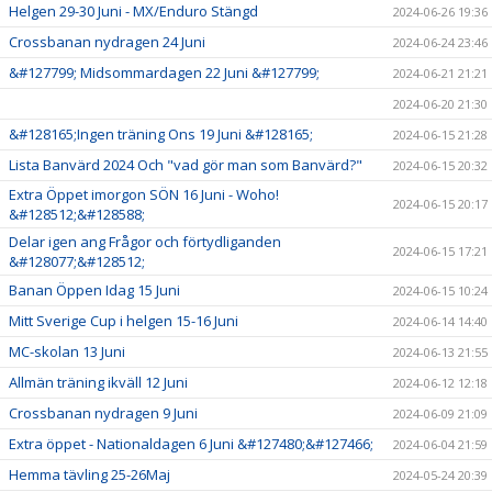
Helgen 29-30 Juni - MX/Enduro Stängd
2024-06-26 19:36
Crossbanan nydragen 24 Juni
2024-06-24 23:46
&#127799; Midsommardagen 22 Juni &#127799;
2024-06-21 21:21
2024-06-20 21:30
&#128165;Ingen träning Ons 19 Juni &#128165;
2024-06-15 21:28
Lista Banvärd 2024 Och "vad gör man som Banvärd?"
2024-06-15 20:32
Extra Öppet imorgon SÖN 16 Juni - Woho!
2024-06-15 20:17
&#128512;&#128588;
Delar igen ang Frågor och förtydliganden
2024-06-15 17:21
&#128077;&#128512;
Banan Öppen Idag 15 Juni
2024-06-15 10:24
Mitt Sverige Cup i helgen 15-16 Juni
2024-06-14 14:40
MC-skolan 13 Juni
2024-06-13 21:55
Allmän träning ikväll 12 Juni
2024-06-12 12:18
Crossbanan nydragen 9 Juni
2024-06-09 21:09
Extra öppet - Nationaldagen 6 Juni &#127480;&#127466;
2024-06-04 21:59
Hemma tävling 25-26Maj
2024-05-24 20:39