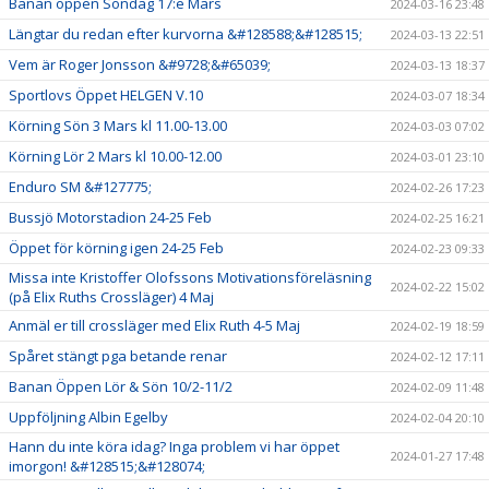
Banan öppen Söndag 17:e Mars
2024-03-16 23:48
Längtar du redan efter kurvorna &#128588;&#128515;
2024-03-13 22:51
Vem är Roger Jonsson &#9728;&#65039;
2024-03-13 18:37
Sportlovs Öppet HELGEN V.10
2024-03-07 18:34
Körning Sön 3 Mars kl 11.00-13.00
2024-03-03 07:02
Körning Lör 2 Mars kl 10.00-12.00
2024-03-01 23:10
Enduro SM &#127775;
2024-02-26 17:23
Bussjö Motorstadion 24-25 Feb
2024-02-25 16:21
Öppet för körning igen 24-25 Feb
2024-02-23 09:33
Missa inte Kristoffer Olofssons Motivationsföreläsning
2024-02-22 15:02
(på Elix Ruths Crossläger) 4 Maj
Anmäl er till crossläger med Elix Ruth 4-5 Maj
2024-02-19 18:59
Spåret stängt pga betande renar
2024-02-12 17:11
Banan Öppen Lör & Sön 10/2-11/2
2024-02-09 11:48
Uppföljning Albin Egelby
2024-02-04 20:10
Hann du inte köra idag? Inga problem vi har öppet
2024-01-27 17:48
imorgon! &#128515;&#128074;