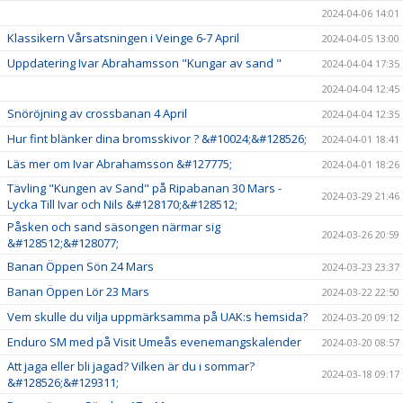
2024-04-06 14:01
Klassikern Vårsatsningen i Veinge 6-7 April
2024-04-05 13:00
Uppdatering Ivar Abrahamsson "Kungar av sand "
2024-04-04 17:35
2024-04-04 12:45
Snöröjning av crossbanan 4 April
2024-04-04 12:35
Hur fint blänker dina bromsskivor ? &#10024;&#128526;
2024-04-01 18:41
Läs mer om Ivar Abrahamsson &#127775;
2024-04-01 18:26
Tävling "Kungen av Sand" på Ripabanan 30 Mars -
2024-03-29 21:46
Lycka Till Ivar och Nils &#128170;&#128512;
Påsken och sand säsongen närmar sig
2024-03-26 20:59
&#128512;&#128077;
Banan Öppen Sön 24 Mars
2024-03-23 23:37
Banan Öppen Lör 23 Mars
2024-03-22 22:50
Vem skulle du vilja uppmärksamma på UAK:s hemsida?
2024-03-20 09:12
Enduro SM med på Visit Umeås evenemangskalender
2024-03-20 08:57
Att jaga eller bli jagad? Vilken är du i sommar?
2024-03-18 09:17
&#128526;&#129311;