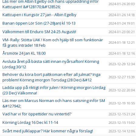
Läs mer om Albin Egelby och hans uppladdning inför
2024-01-26 20:03
Kattcupen! &#128170;&#128526;
Kattcupen i Kungsör 27 jan - Albin Egelby
2024-01-26 14:18
Banan öppen Lör Sön (27-28jan) kl 10-13
2024-01-24 19:01
Välkommen till Enduro SM 24-25 Augusti!
2024-01-23 00:21
VM- Rally: Stötta UAK ! Kom och hjälp till som funktionär
2024-01-18 12:21
få gratis inträde! 18 Feb
Årsmöte 24 Jan KL 18.00
2024-01-18 12:16
Avsluta året på bästa sätt innan nyårsafton! Körning
2023-12-29 12:34
Lördag 30/12
Behöver du köra bort paltkoman efter all julmat? Inga
2023-12-27 15:39
problem! Körning imorgon Torsdag (28 Dec) &#12
Ladda upp på riktigt inför julen ! Körning imorgon Lördag
2023-12-22 20:04
(23 Dec) Välkomna!
Läs mer om Marcus Norman och hans satsning inför SM
2023-12-19 10:55
&#127942;
Vad har vi för öppettider nu vintertid?
2023-12-15 21:24
Körning Lördag 16 Dec kl.11-14
2023-12-15 15:02
Svårt med julklappar? Här kommer några förslag!
2023-12-14 12:06