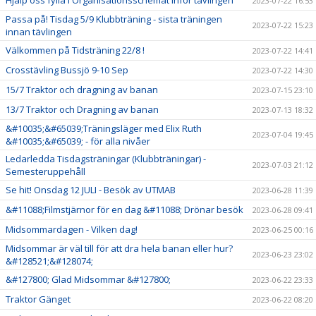
Hjälp oss fylla i Organisationsschemat inför tävlingen
2023-07-22 16:53
Passa på! Tisdag 5/9 Klubbträning - sista träningen
2023-07-22 15:23
innan tävlingen
Välkommen på Tidsträning 22/8 !
2023-07-22 14:41
Crosstävling Bussjö 9-10 Sep
2023-07-22 14:30
15/7 Traktor och dragning av banan
2023-07-15 23:10
13/7 Traktor och Dragning av banan
2023-07-13 18:32
&#10035;&#65039;Träningsläger med Elix Ruth
2023-07-04 19:45
&#10035;&#65039; - för alla nivåer
Ledarledda Tisdagsträningar (Klubbträningar) -
2023-07-03 21:12
Semesteruppehåll
Se hit! Onsdag 12 JULI - Besök av UTMAB
2023-06-28 11:39
&#11088;Filmstjärnor för en dag &#11088; Drönar besök
2023-06-28 09:41
Midsommardagen - Vilken dag!
2023-06-25 00:16
Midsommar är väl till för att dra hela banan eller hur?
2023-06-23 23:02
&#128521;&#128074;
&#127800; Glad Midsommar &#127800;
2023-06-22 23:33
Traktor Gänget
2023-06-22 08:20