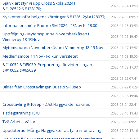
Självklart styr vi upp Cross Skola 2024 !
2023-12-14 11:58
&#128512;&#128170;
Nyskottat inför helgens körningar &#128512;&#128077;
2023-12-09 09:57
Informationsmöte Enduro SM 2024 - 23Nov Kl 18.00
2023-11-23 13:50
Uppföljning - Mytomspunna Novemberkåsan i
2023-11-21 19:49
Vimmerby 18-19Nov
Mytomspunna Novemberkåsan i Vimmerby 18-19 Nov
2023-11-17 15:52
Medlemsmöte 14 Nov - Folkuniversitetet
2023-11-08 18:00
&#10052;&#65039; Preparering för vinterslingan
2023-11-08 17:37
&#10052;&#65039;
2023-09-22 07:41
Bilder från Crosstävlingen Bussjö 9-10sep
2023-09-22 07:29
2023-09-05 19:46
Crosstävling 9-10sep - 27st Flaggvakter saknas
2023-08-24 22:41
Tisdagsträning 15/8!
2023-08-10 11:43
Två Arbetskvällar
2023-08-10 09:21
Uppdaterad! Många Flaggvakter att fylla inför tävling
2023-07-22 17:16