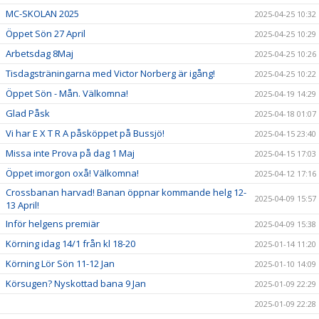
MC-SKOLAN 2025
2025-04-25 10:32
Öppet Sön 27 April
2025-04-25 10:29
Arbetsdag 8Maj
2025-04-25 10:26
Tisdagsträningarna med Victor Norberg är igång!
2025-04-25 10:22
Öppet Sön - Mån. Välkomna!
2025-04-19 14:29
Glad Påsk
2025-04-18 01:07
Vi har E X T R A påsköppet på Bussjö!
2025-04-15 23:40
Missa inte Prova på dag 1 Maj
2025-04-15 17:03
Öppet imorgon oxå! Välkomna!
2025-04-12 17:16
Crossbanan harvad! Banan öppnar kommande helg 12-
2025-04-09 15:57
13 April!
Inför helgens premiär
2025-04-09 15:38
Körning idag 14/1 från kl 18-20
2025-01-14 11:20
Körning Lör Sön 11-12 Jan
2025-01-10 14:09
Körsugen? Nyskottad bana 9 Jan
2025-01-09 22:29
2025-01-09 22:28