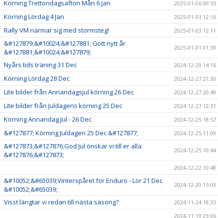
Körning Trettondagsafton Mån 6 Jan
2025-01-06 00:55
Körning Lördag 4 Jan
2025-01-03 12:16
Rally VM närmar sig med stormsteg!
2025-01-03 12:11
&#127879;&#10024;&#127881; Gott nytt år
2025-01-01 01:30
&#127881;&#10024;&#127879;
Nyårs tids träning 31 Dec
2024-12-29 14:16
Körning Lördag 28 Dec
2024-12-27 21:30
Lite bilder från Annandagsjul körning 26 Dec
2024-12-27 20:49
Lite bilder från Juldagens körning 25 Dec
2024-12-27 12:31
Körning Annandag Jul - 26 Dec
2024-12-25 18:57
&#127877; Körning Juldagen 25 Dec &#127877;
2024-12-25 11:09
&#127873;&#127876;God Jul önskar vi till er alla
2024-12-25 10:44
&#127876;&#127873;
2024-12-22 10:48
&#10052;&#65039;Vinterspåret för Enduro - Lör 21 Dec
2024-12-20 15:03
&#10052;&#65039;
Visst längtar vi redan till nästa säsong?
2024-11-24 18:35
2024-11-19 23:06