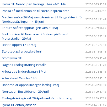
Lycka till ! Nordcupen tävling i Piteå 24-25 Maj
2025-05-23 13:28
Passa på med anmälan till Norrcupspremiären
2025-05-23 07:12
Medlemsmöte 26 Maj samt Anmälan till flaggvakter inför
2025-05-21 21:48
Nordcupstävlingen 14-15 Juni
Enduro spåret öppnar igen Ons 21 Maj
2025-05-19 06:07
Funktionärer till Norrcupen i Enduro på Bussjö
2025-05-16 20:18
Motorstadion 29Maj
Banan öppen 17-18 Maj
2025-05-15 20:43
Stort tack på arbetskvällen !
2025-05-15 08:15
Stort lycka till !
2025-05-09 13:44
Dagens Tisdagsträning inställd
2025-05-06 13:28
Arbetsdag Endurobanan 8 Maj
2025-05-06 13:18
Arbetskväll Onsdag 14/5
2025-05-06 13:16
Banorna är öppna imorgon lördag 3Maj
2025-05-02 08:39
Norrcupen Bussjöbanan 29 April
2025-04-29 17:12
Tisdagsträning ikväll 29 April med Victor Norberg
2025-04-29 17:09
Lycka Till Anton Jonsson
2025-04-25 13:07