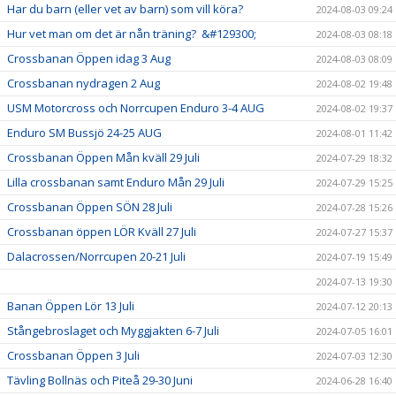
Har du barn (eller vet av barn) som vill köra?
2024-08-03 09:24
Hur vet man om det är nån träning? &#129300;
2024-08-03 08:18
Crossbanan Öppen idag 3 Aug
2024-08-03 08:09
Crossbanan nydragen 2 Aug
2024-08-02 19:48
USM Motorcross och Norrcupen Enduro 3-4 AUG
2024-08-02 19:37
Enduro SM Bussjö 24-25 AUG
2024-08-01 11:42
Crossbanan Öppen Mån kväll 29 Juli
2024-07-29 18:32
Lilla crossbanan samt Enduro Mån 29 Juli
2024-07-29 15:25
Crossbanan Öppen SÖN 28 Juli
2024-07-28 15:26
Crossbanan öppen LÖR Kväll 27 Juli
2024-07-27 15:37
Dalacrossen/Norrcupen 20-21 Juli
2024-07-19 15:49
2024-07-13 19:30
Banan Öppen Lör 13 Juli
2024-07-12 20:13
Stångebroslaget och Myggjakten 6-7 Juli
2024-07-05 16:01
Crossbanan Öppen 3 Juli
2024-07-03 12:30
Tävling Bollnäs och Piteå 29-30 Juni
2024-06-28 16:40