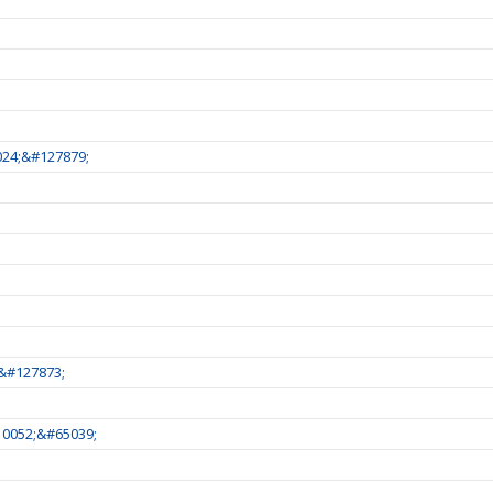
024;&#127879;
;&#127873;
10052;&#65039;