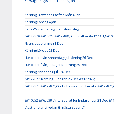
Körsugen? Nyskottad bana 9 Jan
Körning Trettondagsafton Mån 6 Jan
Körning Lördag 4 Jan
Rally VM närmar sig med stormsteg!
&#127879;&#10024;&#127881; Gott nytt år &#127881;&#10
Nyårs tids träning 31 Dec
Körning Lördag 28 Dec
Lite bilder från Annandagsjul körning 26 Dec
Lite bilder från Juldagens körning 25 Dec
Körning Annandag Jul - 26 Dec
&#127877; Körning Juldagen 25 Dec &#127877;
&#127873;&#127876;God Jul önskar vi till er alla &#127876
&#10052;&#65039;Vinterspåret för Enduro - Lör 21 Dec &#
Visst längtar vi redan till nästa säsong?