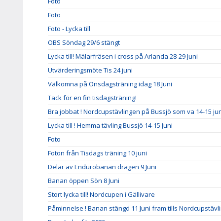
Foto
Foto
Foto - Lycka till
OBS Söndag 29/6 stängt
Lycka till! Mälarfräsen i cross på Arlanda 28-29 Juni
Utvärderingsmöte Tis 24 juni
Välkomna på Onsdagsträning idag 18 Juni
Tack för en fin tisdagsträning!
Bra jobbat ! Nordcupstävlingen på Bussjö som va 14-15 jun
Lycka till ! Hemma tävling Bussjö 14-15 Juni
Foto
Foton från Tisdags träning 10 juni
Delar av Endurobanan dragen 9 Juni
Banan öppen Sön 8 Juni
Stort lycka till! Nordcupen i Gällivare
Påminnelse ! Banan stängd 11 Juni fram tills Nordcupstävl