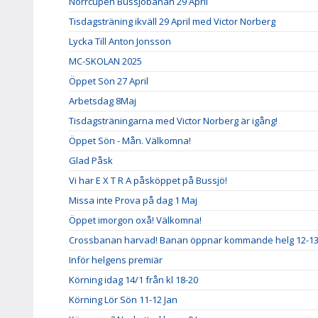
Norrcupen Bussjöbanan 29 April
Tisdagsträning ikväll 29 April med Victor Norberg
Lycka Till Anton Jonsson
MC-SKOLAN 2025
Öppet Sön 27 April
Arbetsdag 8Maj
Tisdagsträningarna med Victor Norberg är igång!
Öppet Sön - Mån. Välkomna!
Glad Påsk
Vi har E X T R A påsköppet på Bussjö!
Missa inte Prova på dag 1 Maj
Öppet imorgon oxå! Välkomna!
Crossbanan harvad! Banan öppnar kommande helg 12-13 
Inför helgens premiär
Körning idag 14/1 från kl 18-20
Körning Lör Sön 11-12 Jan