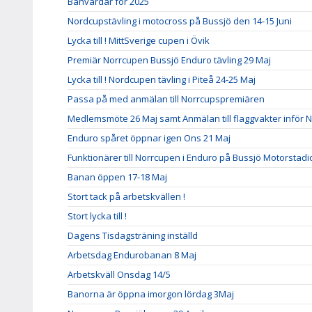
Banvärdar för 2025
Nordcupstävling i motocross på Bussjö den 14-15 Juni
Lycka till ! MittSverige cupen i Övik
Premiär Norrcupen Bussjö Enduro tävling 29 Maj
Lycka till ! Nordcupen tävling i Piteå 24-25 Maj
Passa på med anmälan till Norrcupspremiären
Medlemsmöte 26 Maj samt Anmälan till flaggvakter inför N
Enduro spåret öppnar igen Ons 21 Maj
Funktionärer till Norrcupen i Enduro på Bussjö Motorstad
Banan öppen 17-18 Maj
Stort tack på arbetskvällen !
Stort lycka till !
Dagens Tisdagsträning inställd
Arbetsdag Endurobanan 8 Maj
Arbetskväll Onsdag 14/5
Banorna är öppna imorgon lördag 3Maj