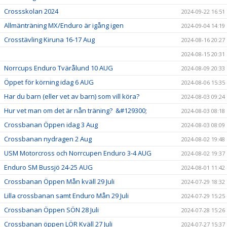
Crossskolan 2024
2024-09-22 16:51
Allmänträning MX/Enduro är igång igen
2024-09-04 14:19
Crosstävling Kiruna 16-17 Aug
2024-08-16 20:27
2024-08-15 20:31
Norrcups Enduro Tvärålund 10 AUG
2024-08-09 20:33
Öppet för körning idag 6 AUG
2024-08-06 15:35
Har du barn (eller vet av barn) som vill köra?
2024-08-03 09:24
Hur vet man om det är nån träning? &#129300;
2024-08-03 08:18
Crossbanan Öppen idag 3 Aug
2024-08-03 08:09
Crossbanan nydragen 2 Aug
2024-08-02 19:48
USM Motorcross och Norrcupen Enduro 3-4 AUG
2024-08-02 19:37
Enduro SM Bussjö 24-25 AUG
2024-08-01 11:42
Crossbanan Öppen Mån kväll 29 Juli
2024-07-29 18:32
Lilla crossbanan samt Enduro Mån 29 Juli
2024-07-29 15:25
Crossbanan Öppen SÖN 28 Juli
2024-07-28 15:26
Crossbanan öppen LÖR Kväll 27 Juli
2024-07-27 15:37