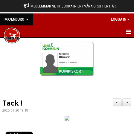
MEDLEMMAR SE HIT, BOKA IN ER I VÅRA GRUPPER HÄR!
MX/ENDURO
LOGGA IN
HEM
NYHETER
KALENDER
BILDGALLERI
DOKUMENT
Tack !
<
>
KONTAKT
2025-09-20 19:18