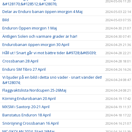
2024-05-06 11:20
&#128170;&#128512;&#128076;
Delar av Enduro banan öppen imorgon 4 Maj
2024-05-03 22:14
Bild
2024-05-03 07:55
Enduron Öppen imorgon 1 Maj
2024-04-30 21:07
Äntligen Solen och varmare grader är här!
2024-04-30 07:41
Endurobanan öppen imorgon 30 April
2024-04-29 21:36
Håll ut ! Snart går vi mot bättre tider &#9728;&#65039;
2024-04-28 22:21
Crossbanan 28 April
2024-04-28 18:01
Enduro SM Tibro 27 April
2024-04-26 16:26
Vi bjuder på en bild i detta snö väder - snart vänder det!
2024-04-24 08:47
&#128074;
Flaggvaktslista Nordcupen 25-26Maj
2024-04-24 08:21
Körning Endurobanan 20 April
2024-04-19 17:42
MXSM i Saxtorp 20-21 April
2024-04-19 11:37
Banstatus Enduron 18 April
2024-04-18 17:22
Snöröjning Crossbanan 16 April
2024-04-16 21:07
MC-SKOLAN 2024 Start 16Maj
2024-04-16 11:39