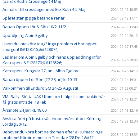
(på Elix Ruths Crossläger) 4 Maj
Anmäl er till crossläger med Elix Ruth 4-5 Maj
2024-02-19 18:59
Spåret stängt pga betande renar
2024-02-12 17:11
Banan Öppen Lör & Sön 10/2-11/2
2024-02-09 11:48
Uppföljning Albin Egelby
2024-02-04 20:10
Hann du inte köra idag? Inga problem vi har öppet
2024-01-27 17:48
imorgon! &#128515;&#128074;
Läs mer om Albin Egelby och hans uppladdning inför
2024-01-26 20:03
Kattcupen! &#128170;&#128526;
Kattcupen i Kungsör 27 jan - Albin Egelby
2024-01-26 14:18
Banan öppen Lör Sön (27-28jan) kl 10-13
2024-01-24 19:01
Välkommen till Enduro SM 24-25 Augusti!
2024-01-23 00:21
VM- Rally: Stötta UAK ! Kom och hjälp till som funktionär
2024-01-18 12:21
få gratis inträde! 18 Feb
Årsmöte 24 Jan KL 18.00
2024-01-18 12:16
Avsluta året på bästa sätt innan nyårsafton! Körning
2023-12-29 12:34
Lördag 30/12
Behöver du köra bort paltkoman efter all julmat? Inga
2023-12-27 15:39
problem! Körning imorgon Torsdag (28 Dec) &#12