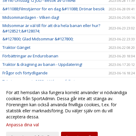
Se hit! Onsdag 12 JULI - Besök av UTMAB
2023-06-28 11:39
&#11088;Filmstjärnor för en dag &#11088; Drönar besök
2023-06-28 09:41
Midsommardagen - Vilken dag!
2023-06-25 00:16
Midsommar är väl till för att dra hela banan eller hur?
2023-06-23 23:02
&#128521;&#128074;
&#127800; Glad Midsommar &#127800;
2023-06-22 23:33
Traktor Gänget
2023-06-22 08:20
Förbättringar av Endurobanan
2023-06-20 18:04
Traktor & dragning av banan - Uppdatering!
2023-06-17 20:12
Frågor och förtydligande
2023-06-16 18:24
Träningsansvarig 2023 - Hjälp oss fylla i
2023-06-16 09:17
Lördagsträning och jobb med bevattningen!
2023-06-16 02:19
För att hemsidan ska fungera korrekt använder vi nödvändiga
Ledarledda Tisdagsträningar - Stora som Små!
cookies från SportAdmin. Dessa går inte att stänga av.
2023-05-18 07:58
Föreningen kan också använda frivilliga cookies, t.ex. för
Avgifter 2023
2023-05-17 10:50
statistik eller marknadsföring. Du väljer själv om du vill
acceptera dessa.
Anpassa dina val
Cookie-
Gå till
inställningar
Webbversion