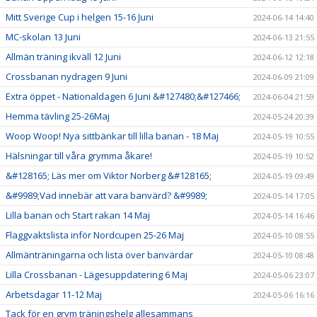
Mitt Sverige Cup i helgen 15-16 Juni
2024-06-14 14:40
MC-skolan 13 Juni
2024-06-13 21:55
Allmän träning ikväll 12 Juni
2024-06-12 12:18
Crossbanan nydragen 9 Juni
2024-06-09 21:09
Extra öppet - Nationaldagen 6 Juni &#127480;&#127466;
2024-06-04 21:59
Hemma tävling 25-26Maj
2024-05-24 20:39
Woop Woop! Nya sittbänkar till lilla banan - 18 Maj
2024-05-19 10:55
Hälsningar till våra grymma åkare!
2024-05-19 10:52
&#128165; Läs mer om Viktor Norberg &#128165;
2024-05-19 09:49
&#9989;Vad innebär att vara banvärd? &#9989;
2024-05-14 17:05
Lilla banan och Start rakan 14 Maj
2024-05-14 16:46
Flaggvaktslista inför Nordcupen 25-26 Maj
2024-05-10 08:55
Allmänträningarna och lista över banvärdar
2024-05-10 08:48
Lilla Crossbanan - Lägesuppdatering 6 Maj
2024-05-06 23:07
Arbetsdagar 11-12 Maj
2024-05-06 16:16
Tack för en grym träningshelg allesammans