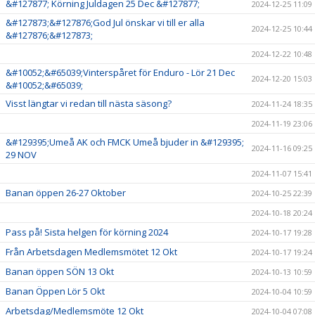
&#127877; Körning Juldagen 25 Dec &#127877;
2024-12-25 11:09
&#127873;&#127876;God Jul önskar vi till er alla
2024-12-25 10:44
&#127876;&#127873;
2024-12-22 10:48
&#10052;&#65039;Vinterspåret för Enduro - Lör 21 Dec
2024-12-20 15:03
&#10052;&#65039;
Visst längtar vi redan till nästa säsong?
2024-11-24 18:35
2024-11-19 23:06
&#129395;Umeå AK och FMCK Umeå bjuder in &#129395;
2024-11-16 09:25
29 NOV
2024-11-07 15:41
Banan öppen 26-27 Oktober
2024-10-25 22:39
2024-10-18 20:24
Pass på! Sista helgen för körning 2024
2024-10-17 19:28
Från Arbetsdagen Medlemsmötet 12 Okt
2024-10-17 19:24
Banan öppen SÖN 13 Okt
2024-10-13 10:59
Banan Öppen Lör 5 Okt
2024-10-04 10:59
Arbetsdag/Medlemsmöte 12 Okt
2024-10-04 07:08