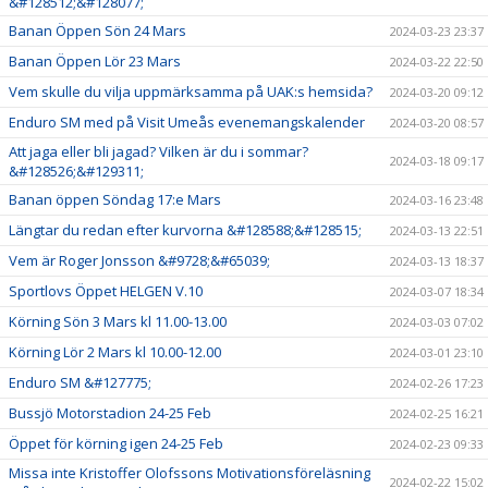
&#128512;&#128077;
Banan Öppen Sön 24 Mars
2024-03-23 23:37
Banan Öppen Lör 23 Mars
2024-03-22 22:50
Vem skulle du vilja uppmärksamma på UAK:s hemsida?
2024-03-20 09:12
Enduro SM med på Visit Umeås evenemangskalender
2024-03-20 08:57
Att jaga eller bli jagad? Vilken är du i sommar?
2024-03-18 09:17
&#128526;&#129311;
Banan öppen Söndag 17:e Mars
2024-03-16 23:48
Längtar du redan efter kurvorna &#128588;&#128515;
2024-03-13 22:51
Vem är Roger Jonsson &#9728;&#65039;
2024-03-13 18:37
Sportlovs Öppet HELGEN V.10
2024-03-07 18:34
Körning Sön 3 Mars kl 11.00-13.00
2024-03-03 07:02
Körning Lör 2 Mars kl 10.00-12.00
2024-03-01 23:10
Enduro SM &#127775;
2024-02-26 17:23
Bussjö Motorstadion 24-25 Feb
2024-02-25 16:21
Öppet för körning igen 24-25 Feb
2024-02-23 09:33
Missa inte Kristoffer Olofssons Motivationsföreläsning
2024-02-22 15:02