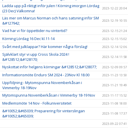
Ladda upp på riktigt inför julen ! Körning imorgon Lördag
2023-12-22 20:04
(23 Dec) Välkomna!
Läs mer om Marcus Norman och hans satsning inför SM
2023-12-19 10:55
&#127942;
Vad har vi för öppettider nu vintertid?
2023-12-15 21:24
Körning Lördag 16 Dec kl.11-14
2023-12-15 15:02
Svårt med julklappar? Här kommer några förslag!
2023-12-14 12:06
Självklart styr vi upp Cross Skola 2024 !
2023-12-14 11:58
&#128512;&#128170;
Nyskottat inför helgens körningar &#128512;&#128077;
2023-12-09 09:57
Informationsmöte Enduro SM 2024 - 23Nov Kl 18.00
2023-11-23 13:50
Uppföljning - Mytomspunna Novemberkåsan i
2023-11-21 19:49
Vimmerby 18-19Nov
Mytomspunna Novemberkåsan i Vimmerby 18-19 Nov
2023-11-17 15:52
Medlemsmöte 14 Nov - Folkuniversitetet
2023-11-08 18:00
&#10052;&#65039; Preparering för vinterslingan
2023-11-08 17:37
&#10052;&#65039;
2023-09-22 07:41