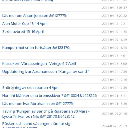
2024-04-16 08:37
Läs mer om Anton Jonsson &#127775;
2024-04-13 20:22
Alun Motor Cup 13-14 April
2024-04-12 10:21
Strömavbrott 15-16 April
2024-04-10 11:53
2024-04-09 16:49
Kampen mot snön fortsätter &#128170;
2024-04-09 16:43
2024-04-06 14:01
Klassikern Vårsatsningen i Veinge 6-7 April
2024-04-05 13:00
Uppdatering Ivar Abrahamsson "Kungar av sand "
2024-04-04 17:35
2024-04-04 12:45
Snöröjning av crossbanan 4 April
2024-04-04 12:35
Hur fint blänker dina bromsskivor ? &#10024;&#128526;
2024-04-01 18:41
Läs mer om Ivar Abrahamsson &#127775;
2024-04-01 18:26
Tävling "Kungen av Sand" på Ripabanan 30 Mars -
2024-03-29 21:46
Lycka Till Ivar och Nils &#128170;&#128512;
Påsken och sand säsongen närmar sig
2024-03-26 20:59