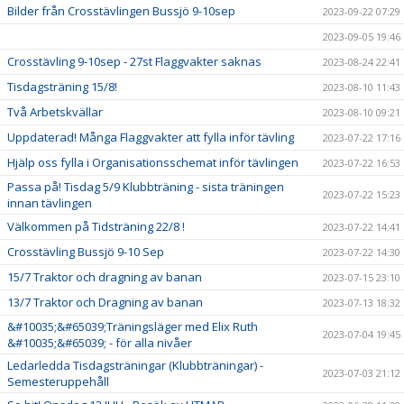
Bilder från Crosstävlingen Bussjö 9-10sep
2023-09-22 07:29
2023-09-05 19:46
Crosstävling 9-10sep - 27st Flaggvakter saknas
2023-08-24 22:41
Tisdagsträning 15/8!
2023-08-10 11:43
Två Arbetskvällar
2023-08-10 09:21
Uppdaterad! Många Flaggvakter att fylla inför tävling
2023-07-22 17:16
Hjälp oss fylla i Organisationsschemat inför tävlingen
2023-07-22 16:53
Passa på! Tisdag 5/9 Klubbträning - sista träningen
2023-07-22 15:23
innan tävlingen
Välkommen på Tidsträning 22/8 !
2023-07-22 14:41
Crosstävling Bussjö 9-10 Sep
2023-07-22 14:30
15/7 Traktor och dragning av banan
2023-07-15 23:10
13/7 Traktor och Dragning av banan
2023-07-13 18:32
&#10035;&#65039;Träningsläger med Elix Ruth
2023-07-04 19:45
&#10035;&#65039; - för alla nivåer
Ledarledda Tisdagsträningar (Klubbträningar) -
2023-07-03 21:12
Semesteruppehåll