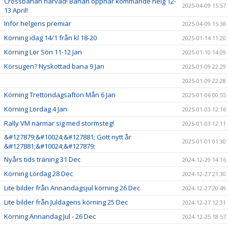
Crossbanan harvad! Banan öppnar kommande helg 12-
2025-04-09 15:57
13 April!
Inför helgens premiär
2025-04-09 15:38
Körning idag 14/1 från kl 18-20
2025-01-14 11:20
Körning Lör Sön 11-12 Jan
2025-01-10 14:09
Körsugen? Nyskottad bana 9 Jan
2025-01-09 22:29
2025-01-09 22:28
Körning Trettondagsafton Mån 6 Jan
2025-01-06 00:55
Körning Lördag 4 Jan
2025-01-03 12:16
Rally VM närmar sig med stormsteg!
2025-01-03 12:11
&#127879;&#10024;&#127881; Gott nytt år
2025-01-01 01:30
&#127881;&#10024;&#127879;
Nyårs tids träning 31 Dec
2024-12-29 14:16
Körning Lördag 28 Dec
2024-12-27 21:30
Lite bilder från Annandagsjul körning 26 Dec
2024-12-27 20:49
Lite bilder från Juldagens körning 25 Dec
2024-12-27 12:31
Körning Annandag Jul - 26 Dec
2024-12-25 18:57