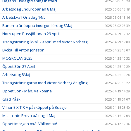
Dagens Tisdagsträning inställd
2025-05-06 13:28
Arbetsdag Endurobanan 8 Maj
2025-05-06 13:18
Arbetskväll Onsdag 14/5
2025-05-06 13:16
Banorna är öppna imorgon lördag 3Maj
2025-05-02 08:39
Norrcupen Bussjöbanan 29 April
2025-04-29 17:12
Tisdagsträning ikväll 29 April med Victor Norberg
2025-04-29 17:09
Lycka Till Anton Jonsson
2025-04-25 13:07
MC-SKOLAN 2025
2025-04-25 10:32
Öppet Sön 27 April
2025-04-25 10:29
Arbetsdag 8Maj
2025-04-25 10:26
Tisdagsträningarna med Victor Norberg är igång!
2025-04-25 10:22
Öppet Sön - Mån. Välkomna!
2025-04-19 14:29
Glad Påsk
2025-04-18 01:07
Vi har E X T R A påsköppet på Bussjö!
2025-04-15 23:40
Missa inte Prova på dag 1 Maj
2025-04-15 17:03
Öppet imorgon oxå! Välkomna!
2025-04-12 17:16