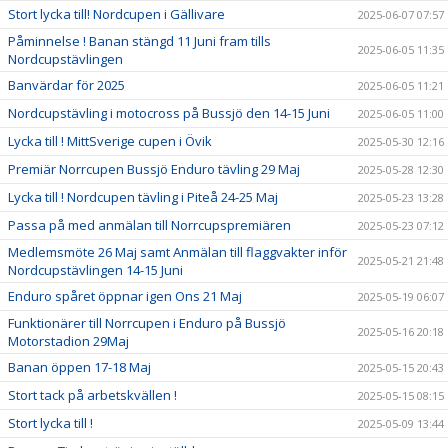
Stort lycka till! Nordcupen i Gällivare
2025-06-07 07:57
Påminnelse ! Banan stängd 11 Juni fram tills
2025-06-05 11:35
Nordcupstävlingen
Banvärdar för 2025
2025-06-05 11:21
Nordcupstävling i motocross på Bussjö den 14-15 Juni
2025-06-05 11:00
Lycka till ! MittSverige cupen i Övik
2025-05-30 12:16
Premiär Norrcupen Bussjö Enduro tävling 29 Maj
2025-05-28 12:30
Lycka till ! Nordcupen tävling i Piteå 24-25 Maj
2025-05-23 13:28
Passa på med anmälan till Norrcupspremiären
2025-05-23 07:12
Medlemsmöte 26 Maj samt Anmälan till flaggvakter inför
2025-05-21 21:48
Nordcupstävlingen 14-15 Juni
Enduro spåret öppnar igen Ons 21 Maj
2025-05-19 06:07
Funktionärer till Norrcupen i Enduro på Bussjö
2025-05-16 20:18
Motorstadion 29Maj
Banan öppen 17-18 Maj
2025-05-15 20:43
Stort tack på arbetskvällen !
2025-05-15 08:15
Stort lycka till !
2025-05-09 13:44