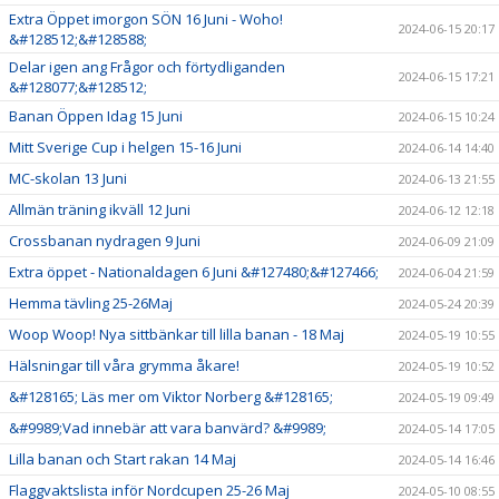
Extra Öppet imorgon SÖN 16 Juni - Woho!
2024-06-15 20:17
&#128512;&#128588;
Delar igen ang Frågor och förtydliganden
2024-06-15 17:21
&#128077;&#128512;
Banan Öppen Idag 15 Juni
2024-06-15 10:24
Mitt Sverige Cup i helgen 15-16 Juni
2024-06-14 14:40
MC-skolan 13 Juni
2024-06-13 21:55
Allmän träning ikväll 12 Juni
2024-06-12 12:18
Crossbanan nydragen 9 Juni
2024-06-09 21:09
Extra öppet - Nationaldagen 6 Juni &#127480;&#127466;
2024-06-04 21:59
Hemma tävling 25-26Maj
2024-05-24 20:39
Woop Woop! Nya sittbänkar till lilla banan - 18 Maj
2024-05-19 10:55
Hälsningar till våra grymma åkare!
2024-05-19 10:52
&#128165; Läs mer om Viktor Norberg &#128165;
2024-05-19 09:49
&#9989;Vad innebär att vara banvärd? &#9989;
2024-05-14 17:05
Lilla banan och Start rakan 14 Maj
2024-05-14 16:46
Flaggvaktslista inför Nordcupen 25-26 Maj
2024-05-10 08:55