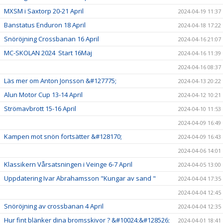
MXSM i Saxtorp 20-21 April
2024-04-19 11:37
Banstatus Enduron 18 April
2024-04-18 17:22
Snöröjning Crossbanan 16 April
2024-04-16 21:07
MC-SKOLAN 2024 Start 16Maj
2024-04-16 11:39
2024-04-16 08:37
Läs mer om Anton Jonsson &#127775;
2024-04-13 20:22
Alun Motor Cup 13-14 April
2024-04-12 10:21
Strömavbrott 15-16 April
2024-04-10 11:53
2024-04-09 16:49
Kampen mot snön fortsätter &#128170;
2024-04-09 16:43
2024-04-06 14:01
Klassikern Vårsatsningen i Veinge 6-7 April
2024-04-05 13:00
Uppdatering Ivar Abrahamsson "Kungar av sand "
2024-04-04 17:35
2024-04-04 12:45
Snöröjning av crossbanan 4 April
2024-04-04 12:35
Hur fint blänker dina bromsskivor ? &#10024;&#128526;
2024-04-01 18:41