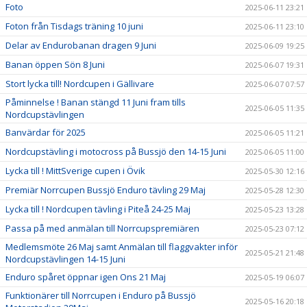
Foto
2025-06-11 23:21
Foton från Tisdags träning 10 juni
2025-06-11 23:10
Delar av Endurobanan dragen 9 Juni
2025-06-09 19:25
Banan öppen Sön 8 Juni
2025-06-07 19:31
Stort lycka till! Nordcupen i Gällivare
2025-06-07 07:57
Påminnelse ! Banan stängd 11 Juni fram tills
2025-06-05 11:35
Nordcupstävlingen
Banvärdar för 2025
2025-06-05 11:21
Nordcupstävling i motocross på Bussjö den 14-15 Juni
2025-06-05 11:00
Lycka till ! MittSverige cupen i Övik
2025-05-30 12:16
Premiär Norrcupen Bussjö Enduro tävling 29 Maj
2025-05-28 12:30
Lycka till ! Nordcupen tävling i Piteå 24-25 Maj
2025-05-23 13:28
Passa på med anmälan till Norrcupspremiären
2025-05-23 07:12
Medlemsmöte 26 Maj samt Anmälan till flaggvakter inför
2025-05-21 21:48
Nordcupstävlingen 14-15 Juni
Enduro spåret öppnar igen Ons 21 Maj
2025-05-19 06:07
Funktionärer till Norrcupen i Enduro på Bussjö
2025-05-16 20:18