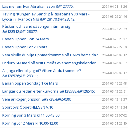
Läs mer om Ivar Abrahamsson &#127775;
2024-04-01 18:26
Tävling "Kungen av Sand" på Ripabanan 30 Mars -
2024-03-29 21:46
Lycka Till Ivar och Nils &#128170;&#128512;
Påsken och sand säsongen närmar sig
2024-03-26 20:59
&#128512;&#128077;
Banan Öppen Sön 24 Mars
2024-03-23 23:37
Banan Öppen Lör 23 Mars
2024-03-22 22:50
Vem skulle du vilja uppmärksamma på UAK:s hemsida?
2024-03-20 09:12
Enduro SM med på Visit Umeås evenemangskalender
2024-03-20 08:57
Att jaga eller bli jagad? Vilken är du i sommar?
2024-03-18 09:17
&#128526;&#129311;
Banan öppen Söndag 17:e Mars
2024-03-16 23:48
Längtar du redan efter kurvorna &#128588;&#128515;
2024-03-13 22:51
Vem är Roger Jonsson &#9728;&#65039;
2024-03-13 18:37
Sportlovs Öppet HELGEN V.10
2024-03-07 18:34
Körning Sön 3 Mars kl 11.00-13.00
2024-03-03 07:02
Körning Lör 2 Mars kl 10.00-12.00
2024-03-01 23:10