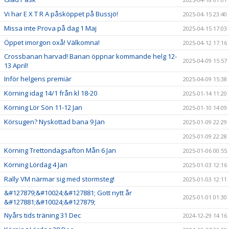
Vi har E X T R A påsköppet på Bussjö!
2025-04-15 23:40
Missa inte Prova på dag 1 Maj
2025-04-15 17:03
Öppet imorgon oxå! Välkomna!
2025-04-12 17:16
Crossbanan harvad! Banan öppnar kommande helg 12-
2025-04-09 15:57
13 April!
Inför helgens premiär
2025-04-09 15:38
Körning idag 14/1 från kl 18-20
2025-01-14 11:20
Körning Lör Sön 11-12 Jan
2025-01-10 14:09
Körsugen? Nyskottad bana 9 Jan
2025-01-09 22:29
2025-01-09 22:28
Körning Trettondagsafton Mån 6 Jan
2025-01-06 00:55
Körning Lördag 4 Jan
2025-01-03 12:16
Rally VM närmar sig med stormsteg!
2025-01-03 12:11
&#127879;&#10024;&#127881; Gott nytt år
2025-01-01 01:30
&#127881;&#10024;&#127879;
Nyårs tids träning 31 Dec
2024-12-29 14:16