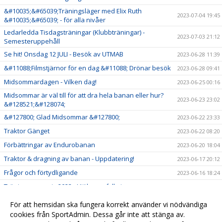
&#10035;&#65039;Träningsläger med Elix Ruth
2023-07-04 19:45
&#10035;&#65039; - för alla nivåer
Ledarledda Tisdagsträningar (Klubbträningar) -
2023-07-03 21:12
Semesteruppehåll
Se hit! Onsdag 12 JULI - Besök av UTMAB
2023-06-28 11:39
&#11088;Filmstjärnor för en dag &#11088; Drönar besök
2023-06-28 09:41
Midsommardagen - Vilken dag!
2023-06-25 00:16
Midsommar är väl till för att dra hela banan eller hur?
2023-06-23 23:02
&#128521;&#128074;
&#127800; Glad Midsommar &#127800;
2023-06-22 23:33
Traktor Gänget
2023-06-22 08:20
Förbättringar av Endurobanan
2023-06-20 18:04
Traktor & dragning av banan - Uppdatering!
2023-06-17 20:12
Frågor och förtydligande
2023-06-16 18:24
Träningsansvarig 2023 - Hjälp oss fylla i
2023-06-16 09:17
Lördagsträning och jobb med bevattningen!
2023-06-16 02:19
För att hemsidan ska fungera korrekt använder vi nödvändiga
Ledarledda Tisdagsträningar - Stora som Små!
cookies från SportAdmin. Dessa går inte att stänga av.
2023-05-18 07:58