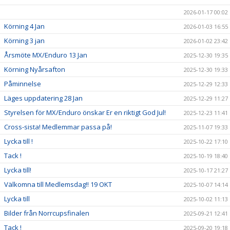
2026-01-17 00:02
Körning 4 Jan
2026-01-03 16:55
Körning 3 jan
2026-01-02 23:42
Årsmöte MX/Enduro 13 Jan
2025-12-30 19:35
Körning Nyårsafton
2025-12-30 19:33
Påminnelse
2025-12-29 12:33
Läges uppdatering 28 Jan
2025-12-29 11:27
Styrelsen för MX/Enduro önskar Er en riktigt God Jul!
2025-12-23 11:41
Cross-sista! Medlemmar passa på!
2025-11-07 19:33
Lycka till !
2025-10-22 17:10
Tack !
2025-10-19 18:40
Lycka till!
2025-10-17 21:27
Välkomna till Medlemsdag!! 19 OKT
2025-10-07 14:14
Lycka till
2025-10-02 11:13
Bilder från Norrcupsfinalen
2025-09-21 12:41
Tack !
2025-09-20 19:18