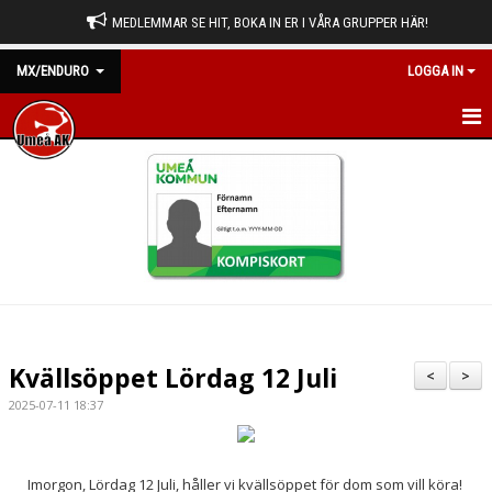
MEDLEMMAR SE HIT, BOKA IN ER I VÅRA GRUPPER HÄR!
MX/ENDURO
LOGGA IN
HEM
NYHETER
KALENDER
BILDGALLERI
DOKUMENT
Kvällsöppet Lördag 12 Juli
<
>
KONTAKT
2025-07-11 18:37
Imorgon, Lördag 12 Juli, håller vi kvällsöppet för dom som vill köra!