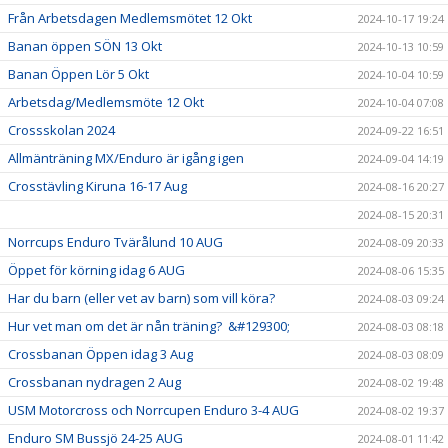
Från Arbetsdagen Medlemsmötet 12 Okt
2024-10-17 19:24
Banan öppen SÖN 13 Okt
2024-10-13 10:59
Banan Öppen Lör 5 Okt
2024-10-04 10:59
Arbetsdag/Medlemsmöte 12 Okt
2024-10-04 07:08
Crossskolan 2024
2024-09-22 16:51
Allmänträning MX/Enduro är igång igen
2024-09-04 14:19
Crosstävling Kiruna 16-17 Aug
2024-08-16 20:27
2024-08-15 20:31
Norrcups Enduro Tvärålund 10 AUG
2024-08-09 20:33
Öppet för körning idag 6 AUG
2024-08-06 15:35
Har du barn (eller vet av barn) som vill köra?
2024-08-03 09:24
Hur vet man om det är nån träning? &#129300;
2024-08-03 08:18
Crossbanan Öppen idag 3 Aug
2024-08-03 08:09
Crossbanan nydragen 2 Aug
2024-08-02 19:48
USM Motorcross och Norrcupen Enduro 3-4 AUG
2024-08-02 19:37
Enduro SM Bussjö 24-25 AUG
2024-08-01 11:42