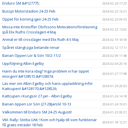
Enduro SM &#127775;
2024-02-26 17:23
Bussjö Motorstadion 24-25 Feb
2024-02-25 16:21
Öppet för körning igen 24-25 Feb
2024-02-23 09:33
Missa inte Kristoffer Olofssons Motivationsföreläsning
2024-02-22 15:02
(på Elix Ruths Crossläger) 4 Maj
Anmäl er till crossläger med Elix Ruth 4-5 Maj
2024-02-19 18:59
Spåret stängt pga betande renar
2024-02-12 17:11
Banan Öppen Lör & Sön 10/2-11/2
2024-02-09 11:48
Uppföljning Albin Egelby
2024-02-04 20:10
Hann du inte köra idag? Inga problem vi har öppet
2024-01-27 17:48
imorgon! &#128515;&#128074;
Läs mer om Albin Egelby och hans uppladdning inför
2024-01-26 20:03
Kattcupen! &#128170;&#128526;
Kattcupen i Kungsör 27 jan - Albin Egelby
2024-01-26 14:18
Banan öppen Lör Sön (27-28jan) kl 10-13
2024-01-24 19:01
Välkommen till Enduro SM 24-25 Augusti!
2024-01-23 00:21
VM- Rally: Stötta UAK ! Kom och hjälp till som funktionär
2024-01-18 12:21
få gratis inträde! 18 Feb