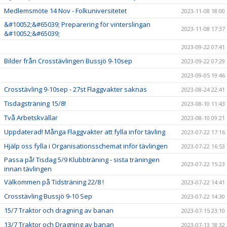
Medlemsmöte 14 Nov - Folkuniversitetet
2023-11-08 18:00
&#10052;&#65039; Preparering för vinterslingan
2023-11-08 17:37
&#10052;&#65039;
2023-09-22 07:41
Bilder från Crosstävlingen Bussjö 9-10sep
2023-09-22 07:29
2023-09-05 19:46
Crosstävling 9-10sep - 27st Flaggvakter saknas
2023-08-24 22:41
Tisdagsträning 15/8!
2023-08-10 11:43
Två Arbetskvällar
2023-08-10 09:21
Uppdaterad! Många Flaggvakter att fylla inför tävling
2023-07-22 17:16
Hjälp oss fylla i Organisationsschemat inför tävlingen
2023-07-22 16:53
Passa på! Tisdag 5/9 Klubbträning - sista träningen
2023-07-22 15:23
innan tävlingen
Välkommen på Tidsträning 22/8 !
2023-07-22 14:41
Crosstävling Bussjö 9-10 Sep
2023-07-22 14:30
15/7 Traktor och dragning av banan
2023-07-15 23:10
13/7 Traktor och Dragning av banan
2023-07-13 18:32