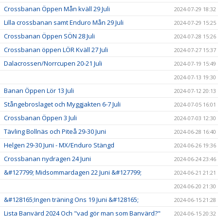
Crossbanan Öppen Mån kväll 29 Juli
2024-07-29 18:32
Lilla crossbanan samt Enduro Mån 29 Juli
2024-07-29 15:25
Crossbanan Öppen SÖN 28 Juli
2024-07-28 15:26
Crossbanan öppen LÖR Kväll 27 Juli
2024-07-27 15:37
Dalacrossen/Norrcupen 20-21 Juli
2024-07-19 15:49
2024-07-13 19:30
Banan Öppen Lör 13 Juli
2024-07-12 20:13
Stångebroslaget och Myggjakten 6-7 Juli
2024-07-05 16:01
Crossbanan Öppen 3 Juli
2024-07-03 12:30
Tävling Bollnäs och Piteå 29-30 Juni
2024-06-28 16:40
Helgen 29-30 Juni - MX/Enduro Stängd
2024-06-26 19:36
Crossbanan nydragen 24 Juni
2024-06-24 23:46
&#127799; Midsommardagen 22 Juni &#127799;
2024-06-21 21:21
2024-06-20 21:30
&#128165;Ingen träning Ons 19 Juni &#128165;
2024-06-15 21:28
Lista Banvärd 2024 Och "vad gör man som Banvärd?"
2024-06-15 20:32