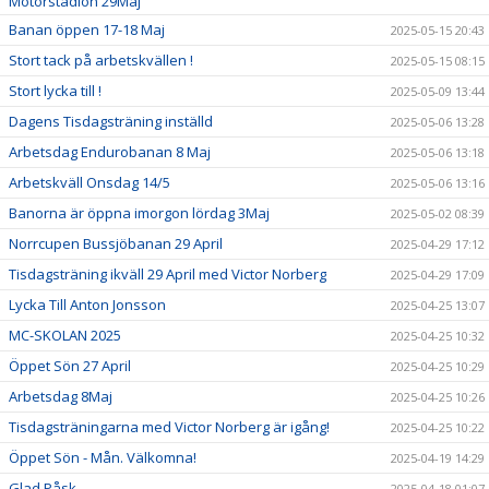
Motorstadion 29Maj
Banan öppen 17-18 Maj
2025-05-15 20:43
Stort tack på arbetskvällen !
2025-05-15 08:15
Stort lycka till !
2025-05-09 13:44
Dagens Tisdagsträning inställd
2025-05-06 13:28
Arbetsdag Endurobanan 8 Maj
2025-05-06 13:18
Arbetskväll Onsdag 14/5
2025-05-06 13:16
Banorna är öppna imorgon lördag 3Maj
2025-05-02 08:39
Norrcupen Bussjöbanan 29 April
2025-04-29 17:12
Tisdagsträning ikväll 29 April med Victor Norberg
2025-04-29 17:09
Lycka Till Anton Jonsson
2025-04-25 13:07
MC-SKOLAN 2025
2025-04-25 10:32
Öppet Sön 27 April
2025-04-25 10:29
Arbetsdag 8Maj
2025-04-25 10:26
Tisdagsträningarna med Victor Norberg är igång!
2025-04-25 10:22
Öppet Sön - Mån. Välkomna!
2025-04-19 14:29
Glad Påsk
2025-04-18 01:07