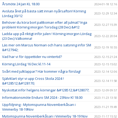
Årsmöte 24 Jan KL 18.00
2024-01-18 12:16
Avsluta året på bästa sätt innan nyårsafton! Körning
2023-12-29 12:34
Lördag 30/12
Behöver du köra bort paltkoman efter all julmat? Inga
2023-12-27 15:39
problem! Körning imorgon Torsdag (28 Dec) &#12
Ladda upp på riktigt inför julen ! Körning imorgon Lördag
2023-12-22 20:04
(23 Dec) Välkomna!
Läs mer om Marcus Norman och hans satsning inför SM
2023-12-19 10:55
&#127942;
Vad har vi för öppettider nu vintertid?
2023-12-15 21:24
Körning Lördag 16 Dec kl.11-14
2023-12-15 15:02
Svårt med julklappar? Här kommer några förslag!
2023-12-14 12:06
Självklart styr vi upp Cross Skola 2024 !
2023-12-14 11:58
&#128512;&#128170;
Nyskottat inför helgens körningar &#128512;&#128077;
2023-12-09 09:57
Informationsmöte Enduro SM 2024 - 23Nov Kl 18.00
2023-11-23 13:50
Uppföljning - Mytomspunna Novemberkåsan i
2023-11-21 19:49
Vimmerby 18-19Nov
Mytomspunna Novemberkåsan i Vimmerby 18-19 Nov
2023-11-17 15:52