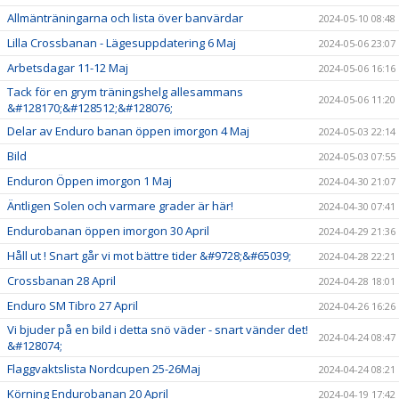
Allmänträningarna och lista över banvärdar
2024-05-10 08:48
Lilla Crossbanan - Lägesuppdatering 6 Maj
2024-05-06 23:07
Arbetsdagar 11-12 Maj
2024-05-06 16:16
Tack för en grym träningshelg allesammans
2024-05-06 11:20
&#128170;&#128512;&#128076;
Delar av Enduro banan öppen imorgon 4 Maj
2024-05-03 22:14
Bild
2024-05-03 07:55
Enduron Öppen imorgon 1 Maj
2024-04-30 21:07
Äntligen Solen och varmare grader är här!
2024-04-30 07:41
Endurobanan öppen imorgon 30 April
2024-04-29 21:36
Håll ut ! Snart går vi mot bättre tider &#9728;&#65039;
2024-04-28 22:21
Crossbanan 28 April
2024-04-28 18:01
Enduro SM Tibro 27 April
2024-04-26 16:26
Vi bjuder på en bild i detta snö väder - snart vänder det!
2024-04-24 08:47
&#128074;
Flaggvaktslista Nordcupen 25-26Maj
2024-04-24 08:21
Körning Endurobanan 20 April
2024-04-19 17:42