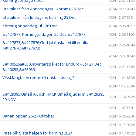
Körning Lördag 28 Dec
2024-12-27 21:30
Lite bilder från Annandagsjul körning 26 Dec
2024-12-27 20:49
Lite bilder från Juldagens körning 25 Dec
2024-12-27 12:31
Körning Annandag Jul - 26 Dec
2024-12-25 18:57
&#127877; Körning Juldagen 25 Dec &#127877;
2024-12-25 11:09
&#127873;&#127876;God Jul önskar vi till er alla
2024-12-25 10:44
&#127876;&#127873;
2024-12-22 10:48
&#10052;&#65039;Vinterspåret för Enduro - Lör 21 Dec
2024-12-20 15:03
&#10052;&#65039;
Visst längtar vi redan till nästa säsong?
2024-11-24 18:35
2024-11-19 23:06
&#129395;Umeå AK och FMCK Umeå bjuder in &#129395;
2024-11-16 09:25
29 NOV
2024-11-07 15:41
Banan öppen 26-27 Oktober
2024-10-25 22:39
2024-10-18 20:24
Pass på! Sista helgen för körning 2024
2024-10-17 19:28