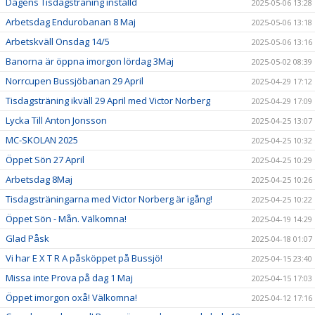
Dagens Tisdagsträning inställd
2025-05-06 13:28
Arbetsdag Endurobanan 8 Maj
2025-05-06 13:18
Arbetskväll Onsdag 14/5
2025-05-06 13:16
Banorna är öppna imorgon lördag 3Maj
2025-05-02 08:39
Norrcupen Bussjöbanan 29 April
2025-04-29 17:12
Tisdagsträning ikväll 29 April med Victor Norberg
2025-04-29 17:09
Lycka Till Anton Jonsson
2025-04-25 13:07
MC-SKOLAN 2025
2025-04-25 10:32
Öppet Sön 27 April
2025-04-25 10:29
Arbetsdag 8Maj
2025-04-25 10:26
Tisdagsträningarna med Victor Norberg är igång!
2025-04-25 10:22
Öppet Sön - Mån. Välkomna!
2025-04-19 14:29
Glad Påsk
2025-04-18 01:07
Vi har E X T R A påsköppet på Bussjö!
2025-04-15 23:40
Missa inte Prova på dag 1 Maj
2025-04-15 17:03
Öppet imorgon oxå! Välkomna!
2025-04-12 17:16