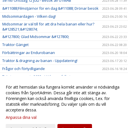
Se hit! Onsdag 12 JULI - Besök av UTMAB
2023-06-28 11:39
&#11088;Filmstjärnor för en dag &#11088; Drönar besök
2023-06-28 09:41
Midsommardagen - Vilken dag!
2023-06-25 00:16
Midsommar är väl till för att dra hela banan eller hur?
2023-06-23 23:02
&#128521;&#128074;
&#127800; Glad Midsommar &#127800;
2023-06-22 23:33
Traktor Gänget
2023-06-22 08:20
Förbättringar av Endurobanan
2023-06-20 18:04
Traktor & dragning av banan - Uppdatering!
2023-06-17 20:12
Frågor och förtydligande
2023-06-16 18:24
Träningsansvarig 2023 - Hjälp oss fylla i
2023-06-16 09:17
Lördagsträning och jobb med bevattningen!
2023-06-16 02:19
För att hemsidan ska fungera korrekt använder vi nödvändiga
Ledarledda Tisdagsträningar - Stora som Små!
cookies från SportAdmin. Dessa går inte att stänga av.
2023-05-18 07:58
Föreningen kan också använda frivilliga cookies, t.ex. för
Avgifter 2023
2023-05-17 10:50
statistik eller marknadsföring. Du väljer själv om du vill
acceptera dessa.
Anpassa dina val
Cookie-
Gå till
inställningar
Webbversion