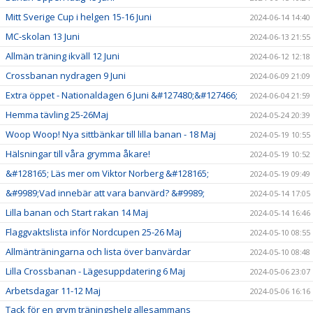
Mitt Sverige Cup i helgen 15-16 Juni
2024-06-14 14:40
MC-skolan 13 Juni
2024-06-13 21:55
Allmän träning ikväll 12 Juni
2024-06-12 12:18
Crossbanan nydragen 9 Juni
2024-06-09 21:09
Extra öppet - Nationaldagen 6 Juni &#127480;&#127466;
2024-06-04 21:59
Hemma tävling 25-26Maj
2024-05-24 20:39
Woop Woop! Nya sittbänkar till lilla banan - 18 Maj
2024-05-19 10:55
Hälsningar till våra grymma åkare!
2024-05-19 10:52
&#128165; Läs mer om Viktor Norberg &#128165;
2024-05-19 09:49
&#9989;Vad innebär att vara banvärd? &#9989;
2024-05-14 17:05
Lilla banan och Start rakan 14 Maj
2024-05-14 16:46
Flaggvaktslista inför Nordcupen 25-26 Maj
2024-05-10 08:55
Allmänträningarna och lista över banvärdar
2024-05-10 08:48
Lilla Crossbanan - Lägesuppdatering 6 Maj
2024-05-06 23:07
Arbetsdagar 11-12 Maj
2024-05-06 16:16
Tack för en grym träningshelg allesammans