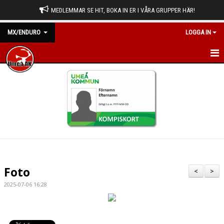
MEDLEMMAR SE HIT, BOKA IN ER I VÅRA GRUPPER HÄR!
MX/ENDURO
LOGGA IN
HEM
NYHETER
KALENDER
BILDGALLERI
DOKUMENT
Foto
<
>
KONTAKT
2025-07-06 16:28