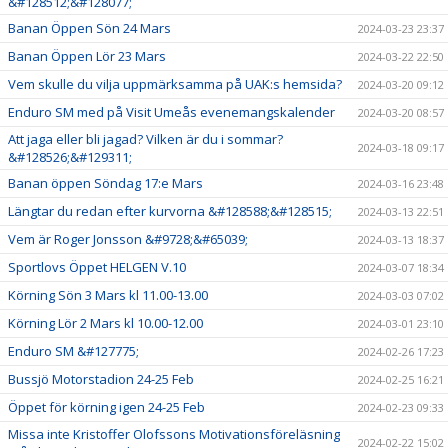
&#128512;&#128077;
Banan Öppen Sön 24 Mars
2024-03-23 23:37
Banan Öppen Lör 23 Mars
2024-03-22 22:50
Vem skulle du vilja uppmärksamma på UAK:s hemsida?
2024-03-20 09:12
Enduro SM med på Visit Umeås evenemangskalender
2024-03-20 08:57
Att jaga eller bli jagad? Vilken är du i sommar?
2024-03-18 09:17
&#128526;&#129311;
Banan öppen Söndag 17:e Mars
2024-03-16 23:48
Längtar du redan efter kurvorna &#128588;&#128515;
2024-03-13 22:51
Vem är Roger Jonsson &#9728;&#65039;
2024-03-13 18:37
Sportlovs Öppet HELGEN V.10
2024-03-07 18:34
Körning Sön 3 Mars kl 11.00-13.00
2024-03-03 07:02
Körning Lör 2 Mars kl 10.00-12.00
2024-03-01 23:10
Enduro SM &#127775;
2024-02-26 17:23
Bussjö Motorstadion 24-25 Feb
2024-02-25 16:21
Öppet för körning igen 24-25 Feb
2024-02-23 09:33
Missa inte Kristoffer Olofssons Motivationsföreläsning
2024-02-22 15:02