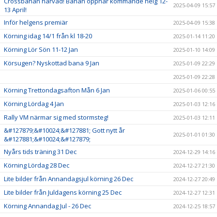
Crossbanan harvad! Banan öppnar kommande helg 12-
2025-04-09 15:57
13 April!
Inför helgens premiär
2025-04-09 15:38
Körning idag 14/1 från kl 18-20
2025-01-14 11:20
Körning Lör Sön 11-12 Jan
2025-01-10 14:09
Körsugen? Nyskottad bana 9 Jan
2025-01-09 22:29
2025-01-09 22:28
Körning Trettondagsafton Mån 6 Jan
2025-01-06 00:55
Körning Lördag 4 Jan
2025-01-03 12:16
Rally VM närmar sig med stormsteg!
2025-01-03 12:11
&#127879;&#10024;&#127881; Gott nytt år
2025-01-01 01:30
&#127881;&#10024;&#127879;
Nyårs tids träning 31 Dec
2024-12-29 14:16
Körning Lördag 28 Dec
2024-12-27 21:30
Lite bilder från Annandagsjul körning 26 Dec
2024-12-27 20:49
Lite bilder från Juldagens körning 25 Dec
2024-12-27 12:31
Körning Annandag Jul - 26 Dec
2024-12-25 18:57