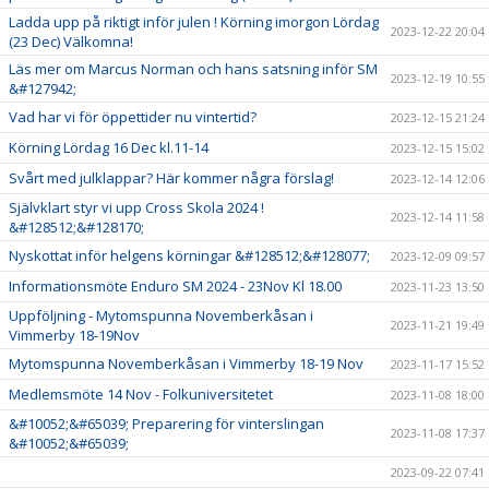
Ladda upp på riktigt inför julen ! Körning imorgon Lördag
2023-12-22 20:04
(23 Dec) Välkomna!
Läs mer om Marcus Norman och hans satsning inför SM
2023-12-19 10:55
&#127942;
Vad har vi för öppettider nu vintertid?
2023-12-15 21:24
Körning Lördag 16 Dec kl.11-14
2023-12-15 15:02
Svårt med julklappar? Här kommer några förslag!
2023-12-14 12:06
Självklart styr vi upp Cross Skola 2024 !
2023-12-14 11:58
&#128512;&#128170;
Nyskottat inför helgens körningar &#128512;&#128077;
2023-12-09 09:57
Informationsmöte Enduro SM 2024 - 23Nov Kl 18.00
2023-11-23 13:50
Uppföljning - Mytomspunna Novemberkåsan i
2023-11-21 19:49
Vimmerby 18-19Nov
Mytomspunna Novemberkåsan i Vimmerby 18-19 Nov
2023-11-17 15:52
Medlemsmöte 14 Nov - Folkuniversitetet
2023-11-08 18:00
&#10052;&#65039; Preparering för vinterslingan
2023-11-08 17:37
&#10052;&#65039;
2023-09-22 07:41