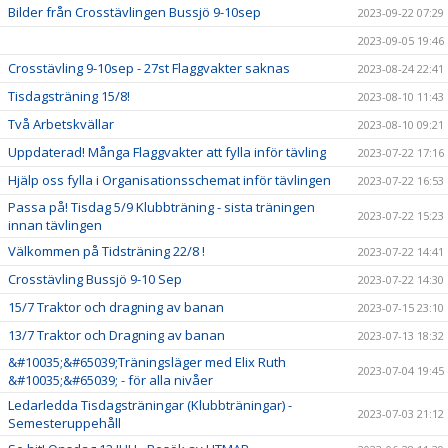
Bilder från Crosstävlingen Bussjö 9-10sep
2023-09-22 07:29
2023-09-05 19:46
Crosstävling 9-10sep - 27st Flaggvakter saknas
2023-08-24 22:41
Tisdagsträning 15/8!
2023-08-10 11:43
Två Arbetskvällar
2023-08-10 09:21
Uppdaterad! Många Flaggvakter att fylla inför tävling
2023-07-22 17:16
Hjälp oss fylla i Organisationsschemat inför tävlingen
2023-07-22 16:53
Passa på! Tisdag 5/9 Klubbträning - sista träningen
2023-07-22 15:23
innan tävlingen
Välkommen på Tidsträning 22/8 !
2023-07-22 14:41
Crosstävling Bussjö 9-10 Sep
2023-07-22 14:30
15/7 Traktor och dragning av banan
2023-07-15 23:10
13/7 Traktor och Dragning av banan
2023-07-13 18:32
&#10035;&#65039;Träningsläger med Elix Ruth
2023-07-04 19:45
&#10035;&#65039; - för alla nivåer
Ledarledda Tisdagsträningar (Klubbträningar) -
2023-07-03 21:12
Semesteruppehåll