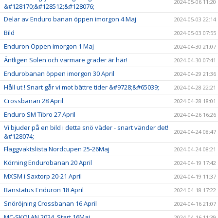
2024-05-06 11:20
&#128170;&#128512;&#128076;
Delar av Enduro banan öppen imorgon 4 Maj
2024-05-03 22:14
Bild
2024-05-03 07:55
Enduron Öppen imorgon 1 Maj
2024-04-30 21:07
Äntligen Solen och varmare grader är här!
2024-04-30 07:41
Endurobanan öppen imorgon 30 April
2024-04-29 21:36
Håll ut ! Snart går vi mot bättre tider &#9728;&#65039;
2024-04-28 22:21
Crossbanan 28 April
2024-04-28 18:01
Enduro SM Tibro 27 April
2024-04-26 16:26
Vi bjuder på en bild i detta snö väder - snart vänder det!
2024-04-24 08:47
&#128074;
Flaggvaktslista Nordcupen 25-26Maj
2024-04-24 08:21
Körning Endurobanan 20 April
2024-04-19 17:42
MXSM i Saxtorp 20-21 April
2024-04-19 11:37
Banstatus Enduron 18 April
2024-04-18 17:22
Snöröjning Crossbanan 16 April
2024-04-16 21:07
MC-SKOLAN 2024 Start 16Maj
2024-04-16 11:39