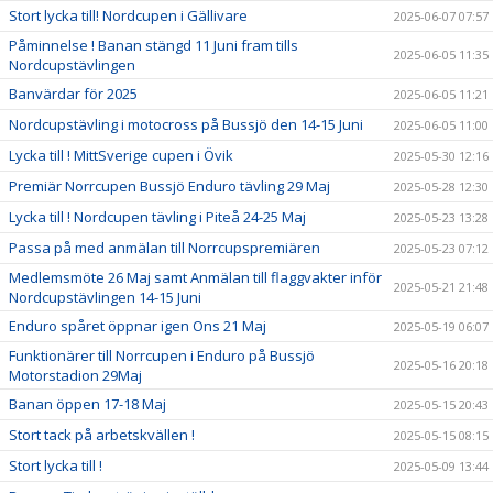
Stort lycka till! Nordcupen i Gällivare
2025-06-07 07:57
Påminnelse ! Banan stängd 11 Juni fram tills
2025-06-05 11:35
Nordcupstävlingen
Banvärdar för 2025
2025-06-05 11:21
Nordcupstävling i motocross på Bussjö den 14-15 Juni
2025-06-05 11:00
Lycka till ! MittSverige cupen i Övik
2025-05-30 12:16
Premiär Norrcupen Bussjö Enduro tävling 29 Maj
2025-05-28 12:30
Lycka till ! Nordcupen tävling i Piteå 24-25 Maj
2025-05-23 13:28
Passa på med anmälan till Norrcupspremiären
2025-05-23 07:12
Medlemsmöte 26 Maj samt Anmälan till flaggvakter inför
2025-05-21 21:48
Nordcupstävlingen 14-15 Juni
Enduro spåret öppnar igen Ons 21 Maj
2025-05-19 06:07
Funktionärer till Norrcupen i Enduro på Bussjö
2025-05-16 20:18
Motorstadion 29Maj
Banan öppen 17-18 Maj
2025-05-15 20:43
Stort tack på arbetskvällen !
2025-05-15 08:15
Stort lycka till !
2025-05-09 13:44