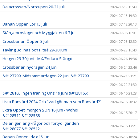
Dalacrossen/Norrcupen 20-21 Juli
2024-07-19 15:49
2024-07-13 19:30
Banan Öppen Lör 13 Juli
2024-07-12 20:13
Stångebroslaget och Myggjakten 6-7 Juli
2024-07-05 16:01
Crossbanan Öppen 3 Juli
2024-07-03 12:30
Tävling Bollnäs och Piteå 29-30 Juni
2024-06-28 16:40
Helgen 29-30 Juni - MX/Enduro Stängd
2024-06-26 19:36
Crossbanan nydragen 24 Juni
2024-06-24 23:46
&#127799; Midsommardagen 22 Juni &#127799;
2024-06-21 21:21
2024-06-20 21:30
&#128165;Ingen träning Ons 19 Juni &#128165;
2024-06-15 21:28
Lista Banvärd 2024 Och "vad gör man som Banvärd?"
2024-06-15 20:32
Extra Öppet imorgon SÖN 16 Juni - Woho!
2024-06-15 20:17
&#128512;&#128588;
Delar igen ang Frågor och förtydliganden
2024-06-15 17:21
&#128077;&#128512;
Banan Öppen Idag 15 Juni
2024-06-15 10:24