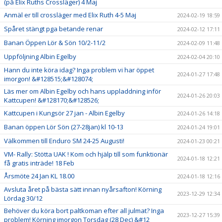
(på Elix Ruths Crossläger) 4 Maj
Anmäl er till crossläger med Elix Ruth 4-5 Maj
2024-02-19 18:59
Spåret stängt pga betande renar
2024-02-12 17:11
Banan Öppen Lör & Sön 10/2-11/2
2024-02-09 11:48
Uppföljning Albin Egelby
2024-02-04 20:10
Hann du inte köra idag? Inga problem vi har öppet
2024-01-27 17:48
imorgon! &#128515;&#128074;
Läs mer om Albin Egelby och hans uppladdning inför
2024-01-26 20:03
Kattcupen! &#128170;&#128526;
Kattcupen i Kungsör 27 jan - Albin Egelby
2024-01-26 14:18
Banan öppen Lör Sön (27-28jan) kl 10-13
2024-01-24 19:01
Välkommen till Enduro SM 24-25 Augusti!
2024-01-23 00:21
VM- Rally: Stötta UAK ! Kom och hjälp till som funktionär
2024-01-18 12:21
få gratis inträde! 18 Feb
Årsmöte 24 Jan KL 18.00
2024-01-18 12:16
Avsluta året på bästa sätt innan nyårsafton! Körning
2023-12-29 12:34
Lördag 30/12
Behöver du köra bort paltkoman efter all julmat? Inga
2023-12-27 15:39
problem! Körning imorgon Torsdag (28 Dec) &#12