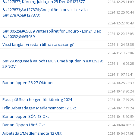
&#127877; Körning Juldagen 25 Dec &#127877;
2024-12-25 11:09
&#127873;&#127876;God Jul önskar vi till er alla
2024-12-25 10:44
&#127876;&#127873;
2024-12-22 10:48
&#10052;&#65039;Vinterspåret för Enduro - Lör 21 Dec
2024-12-20 15:03
&#10052;&#65039;
Visst längtar vi redan till nästa säsong?
2024-11-24 18:35
2024-11-19 23:06
&#129395;Umeå AK och FMCK Umeå bjuder in &#129395;
2024-11-16 09:25
29 NOV
2024-11-07 15:41
Banan öppen 26-27 Oktober
2024-10-25 22:39
2024-10-18 20:24
Pass på! Sista helgen för körning 2024
2024-10-17 19:28
Från Arbetsdagen Medlemsmötet 12 Okt
2024-10-17 19:24
Banan öppen SÖN 13 Okt
2024-10-13 10:59
Banan Öppen Lör 5 Okt
2024-10-04 10:59
Arbetsdag/Medlemsmöte 12 Okt
2024-10-04 07:08