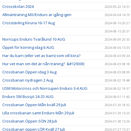
Crossskolan 2024
2024-09-22 16:51
Allmänträning MX/Enduro är igång igen
2024-09-04 14:19
Crosstävling Kiruna 16-17 Aug
2024-08-16 20:27
2024-08-15 20:31
Norrcups Enduro Tvärålund 10 AUG
2024-08-09 20:33
Öppet för körning idag 6 AUG
2024-08-06 15:35
Har du barn (eller vet av barn) som vill köra?
2024-08-03 09:24
Hur vet man om det är nån träning? &#129300;
2024-08-03 08:18
Crossbanan Öppen idag 3 Aug
2024-08-03 08:09
Crossbanan nydragen 2 Aug
2024-08-02 19:48
USM Motorcross och Norrcupen Enduro 3-4 AUG
2024-08-02 19:37
Enduro SM Bussjö 24-25 AUG
2024-08-01 11:42
Crossbanan Öppen Mån kväll 29 Juli
2024-07-29 18:32
Lilla crossbanan samt Enduro Mån 29 Juli
2024-07-29 15:25
Crossbanan Öppen SÖN 28 Juli
2024-07-28 15:26
Crossbanan öppen LÖR Kväll 27 Juli
2024-07-27 15:37