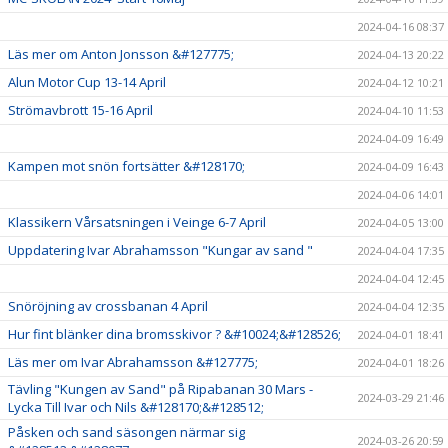
2024-04-16 08:37
Läs mer om Anton Jonsson &#127775;
2024-04-13 20:22
Alun Motor Cup 13-14 April
2024-04-12 10:21
Strömavbrott 15-16 April
2024-04-10 11:53
2024-04-09 16:49
Kampen mot snön fortsätter &#128170;
2024-04-09 16:43
2024-04-06 14:01
Klassikern Vårsatsningen i Veinge 6-7 April
2024-04-05 13:00
Uppdatering Ivar Abrahamsson "Kungar av sand "
2024-04-04 17:35
2024-04-04 12:45
Snöröjning av crossbanan 4 April
2024-04-04 12:35
Hur fint blänker dina bromsskivor ? &#10024;&#128526;
2024-04-01 18:41
Läs mer om Ivar Abrahamsson &#127775;
2024-04-01 18:26
Tävling "Kungen av Sand" på Ripabanan 30 Mars -
2024-03-29 21:46
Lycka Till Ivar och Nils &#128170;&#128512;
Påsken och sand säsongen närmar sig
2024-03-26 20:59