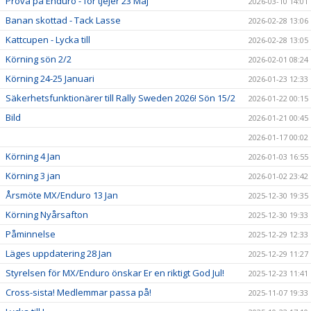
Prova på Enduro - för tjejer 23 Maj
2026-03-10 14:01
Banan skottad - Tack Lasse
2026-02-28 13:06
Kattcupen - Lycka till
2026-02-28 13:05
Körning sön 2/2
2026-02-01 08:24
Körning 24-25 Januari
2026-01-23 12:33
Säkerhetsfunktionärer till Rally Sweden 2026! Sön 15/2
2026-01-22 00:15
Bild
2026-01-21 00:45
2026-01-17 00:02
Körning 4 Jan
2026-01-03 16:55
Körning 3 jan
2026-01-02 23:42
Årsmöte MX/Enduro 13 Jan
2025-12-30 19:35
Körning Nyårsafton
2025-12-30 19:33
Påminnelse
2025-12-29 12:33
Läges uppdatering 28 Jan
2025-12-29 11:27
Styrelsen för MX/Enduro önskar Er en riktigt God Jul!
2025-12-23 11:41
Cross-sista! Medlemmar passa på!
2025-11-07 19:33