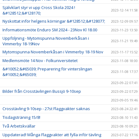
Självklart styr vi upp Cross Skola 2024 !
2023-12-14 11:58
&#128512;&#128170;
Nyskottat inför helgens körningar &#128512;&#128077;
2023-12-09 09:57
Informationsmöte Enduro SM 2024 - 23Nov Kl 18.00
2023-11-23 13:50
Uppföljning - Mytomspunna Novemberkåsan i
2023-11-21 19:49
Vimmerby 18-19Nov
Mytomspunna Novemberkåsan i Vimmerby 18-19 Nov
2023-11-17 15:52
Medlemsmöte 14 Nov - Folkuniversitetet
2023-11-08 18:00
&#10052;&#65039; Preparering för vinterslingan
2023-11-08 17:37
&#10052;&#65039;
2023-09-22 07:41
Bilder från Crosstävlingen Bussjö 9-10sep
2023-09-22 07:29
2023-09-05 19:46
Crosstävling 9-10sep - 27st Flaggvakter saknas
2023-08-24 22:41
Tisdagsträning 15/8!
2023-08-10 11:43
Två Arbetskvällar
2023-08-10 09:21
Uppdaterad! Många Flaggvakter att fylla inför tävling
2023-07-22 17:16