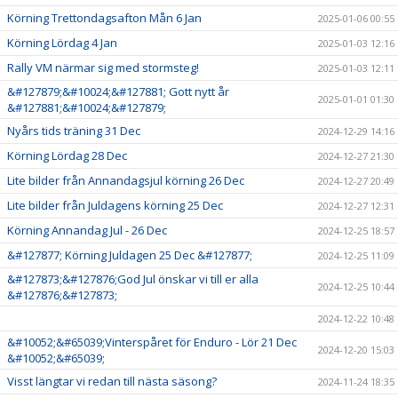
Körning Trettondagsafton Mån 6 Jan
2025-01-06 00:55
Körning Lördag 4 Jan
2025-01-03 12:16
Rally VM närmar sig med stormsteg!
2025-01-03 12:11
&#127879;&#10024;&#127881; Gott nytt år
2025-01-01 01:30
&#127881;&#10024;&#127879;
Nyårs tids träning 31 Dec
2024-12-29 14:16
Körning Lördag 28 Dec
2024-12-27 21:30
Lite bilder från Annandagsjul körning 26 Dec
2024-12-27 20:49
Lite bilder från Juldagens körning 25 Dec
2024-12-27 12:31
Körning Annandag Jul - 26 Dec
2024-12-25 18:57
&#127877; Körning Juldagen 25 Dec &#127877;
2024-12-25 11:09
&#127873;&#127876;God Jul önskar vi till er alla
2024-12-25 10:44
&#127876;&#127873;
2024-12-22 10:48
&#10052;&#65039;Vinterspåret för Enduro - Lör 21 Dec
2024-12-20 15:03
&#10052;&#65039;
Visst längtar vi redan till nästa säsong?
2024-11-24 18:35