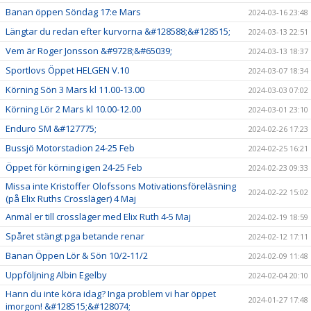
Banan öppen Söndag 17:e Mars
2024-03-16 23:48
Längtar du redan efter kurvorna &#128588;&#128515;
2024-03-13 22:51
Vem är Roger Jonsson &#9728;&#65039;
2024-03-13 18:37
Sportlovs Öppet HELGEN V.10
2024-03-07 18:34
Körning Sön 3 Mars kl 11.00-13.00
2024-03-03 07:02
Körning Lör 2 Mars kl 10.00-12.00
2024-03-01 23:10
Enduro SM &#127775;
2024-02-26 17:23
Bussjö Motorstadion 24-25 Feb
2024-02-25 16:21
Öppet för körning igen 24-25 Feb
2024-02-23 09:33
Missa inte Kristoffer Olofssons Motivationsföreläsning
2024-02-22 15:02
(på Elix Ruths Crossläger) 4 Maj
Anmäl er till crossläger med Elix Ruth 4-5 Maj
2024-02-19 18:59
Spåret stängt pga betande renar
2024-02-12 17:11
Banan Öppen Lör & Sön 10/2-11/2
2024-02-09 11:48
Uppföljning Albin Egelby
2024-02-04 20:10
Hann du inte köra idag? Inga problem vi har öppet
2024-01-27 17:48
imorgon! &#128515;&#128074;