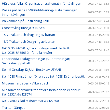
Hjälp oss fylla i Organisationsschemat inför tävlingen
2023-07-22 16:53
Passa på! Tisdag 5/9 Klubbträning - sista träningen
2023-07-22 15:23
innan tävlingen
Välkommen på Tidsträning 22/8 !
2023-07-22 14:41
Crosstävling Bussjö 9-10 Sep
2023-07-22 14:30
15/7 Traktor och dragning av banan
2023-07-15 23:10
13/7 Traktor och Dragning av banan
2023-07-13 18:32
&#10035;&#65039;Träningsläger med Elix Ruth
2023-07-04 19:45
&#10035;&#65039; - för alla nivåer
Ledarledda Tisdagsträningar (Klubbträningar) -
2023-07-03 21:12
Semesteruppehåll
Se hit! Onsdag 12 JULI - Besök av UTMAB
2023-06-28 11:39
&#11088;Filmstjärnor för en dag &#11088; Drönar besök
2023-06-28 09:41
Midsommardagen - Vilken dag!
2023-06-25 00:16
Midsommar är väl till för att dra hela banan eller hur?
2023-06-23 23:02
&#128521;&#128074;
&#127800; Glad Midsommar &#127800;
2023-06-22 23:33
Traktor Gänget
2023-06-22 08:20