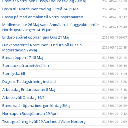
Premiär Norrcupen Bussjö Enduro tävling 29 Maj
2025-05-28 12:30
Lycka till ! Nordcupen tävling i Piteå 24-25 Maj
2025-05-23 13:28
Passa på med anmälan till Norrcupspremiären
2025-05-23 07:12
Medlemsmöte 26 Maj samt Anmälan till flaggvakter inför
2025-05-21 21:48
Nordcupstävlingen 14-15 Juni
Enduro spåret öppnar igen Ons 21 Maj
2025-05-19 06:07
Funktionärer till Norrcupen i Enduro på Bussjö
2025-05-16 20:18
Motorstadion 29Maj
Banan öppen 17-18 Maj
2025-05-15 20:43
Stort tack på arbetskvällen !
2025-05-15 08:15
Stort lycka till !
2025-05-09 13:44
Dagens Tisdagsträning inställd
2025-05-06 13:28
Arbetsdag Endurobanan 8 Maj
2025-05-06 13:18
Arbetskväll Onsdag 14/5
2025-05-06 13:16
Banorna är öppna imorgon lördag 3Maj
2025-05-02 08:39
Norrcupen Bussjöbanan 29 April
2025-04-29 17:12
Tisdagsträning ikväll 29 April med Victor Norberg
2025-04-29 17:09