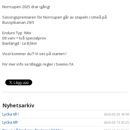
Norrcupen 2025 drar igång!
Säsongspremiären för Norrcupen går av stapeln i Umeå på
Bussjöbanan 29/5
Enduro Typ 1Mix
Ett varv = två specialprov
Banlängd : ca 8,5km
Visst kommer du?! Vi ses på starten !
För mer info se tilläggs regler i Svemo-TA
Nyhetsarkiv
Lycka till !
2026-03-20 18:54
Lycka till!
2026-03-13 20:25