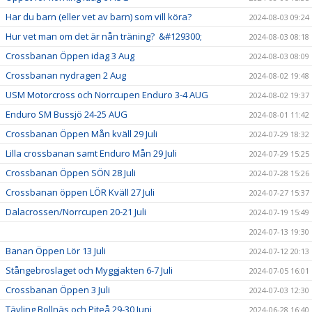
Har du barn (eller vet av barn) som vill köra?
2024-08-03 09:24
Hur vet man om det är nån träning? &#129300;
2024-08-03 08:18
Crossbanan Öppen idag 3 Aug
2024-08-03 08:09
Crossbanan nydragen 2 Aug
2024-08-02 19:48
USM Motorcross och Norrcupen Enduro 3-4 AUG
2024-08-02 19:37
Enduro SM Bussjö 24-25 AUG
2024-08-01 11:42
Crossbanan Öppen Mån kväll 29 Juli
2024-07-29 18:32
Lilla crossbanan samt Enduro Mån 29 Juli
2024-07-29 15:25
Crossbanan Öppen SÖN 28 Juli
2024-07-28 15:26
Crossbanan öppen LÖR Kväll 27 Juli
2024-07-27 15:37
Dalacrossen/Norrcupen 20-21 Juli
2024-07-19 15:49
2024-07-13 19:30
Banan Öppen Lör 13 Juli
2024-07-12 20:13
Stångebroslaget och Myggjakten 6-7 Juli
2024-07-05 16:01
Crossbanan Öppen 3 Juli
2024-07-03 12:30
Tävling Bollnäs och Piteå 29-30 Juni
2024-06-28 16:40