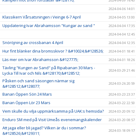
2024-04-09 16:43
2024-04-06 14:01
Klassikern Vårsatsningen i Veinge 6-7 April
2024-04-05 13:00
Uppdatering Ivar Abrahamsson "Kungar av sand "
2024-04-04 17:35
2024-04-04 12:45
Snöröjning av crossbanan 4 April
2024-04-04 12:35
Hur fint blänker dina bromsskivor ? &#10024;&#128526;
2024-04-01 18:41
Läs mer om Ivar Abrahamsson &#127775;
2024-04-01 18:26
Tävling "Kungen av Sand" på Ripabanan 30 Mars -
2024-03-29 21:46
Lycka Till Ivar och Nils &#128170;&#128512;
Påsken och sand säsongen närmar sig
2024-03-26 20:59
&#128512;&#128077;
Banan Öppen Sön 24 Mars
2024-03-23 23:37
Banan Öppen Lör 23 Mars
2024-03-22 22:50
Vem skulle du vilja uppmärksamma på UAK:s hemsida?
2024-03-20 09:12
Enduro SM med på Visit Umeås evenemangskalender
2024-03-20 08:57
Att jaga eller bli jagad? Vilken är du i sommar?
2024-03-18 09:17
&#128526;&#129311;