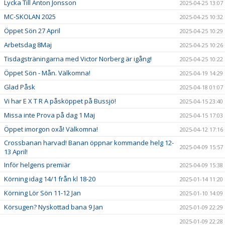
Lycka Till Anton Jonsson
2025-04-25 13:07
MC-SKOLAN 2025
2025-04-25 10:32
Öppet Sön 27 April
2025-04-25 10:29
Arbetsdag 8Maj
2025-04-25 10:26
Tisdagsträningarna med Victor Norberg är igång!
2025-04-25 10:22
Öppet Sön - Mån. Välkomna!
2025-04-19 14:29
Glad Påsk
2025-04-18 01:07
Vi har E X T R A påsköppet på Bussjö!
2025-04-15 23:40
Missa inte Prova på dag 1 Maj
2025-04-15 17:03
Öppet imorgon oxå! Välkomna!
2025-04-12 17:16
Crossbanan harvad! Banan öppnar kommande helg 12-
2025-04-09 15:57
13 April!
Inför helgens premiär
2025-04-09 15:38
Körning idag 14/1 från kl 18-20
2025-01-14 11:20
Körning Lör Sön 11-12 Jan
2025-01-10 14:09
Körsugen? Nyskottad bana 9 Jan
2025-01-09 22:29
2025-01-09 22:28