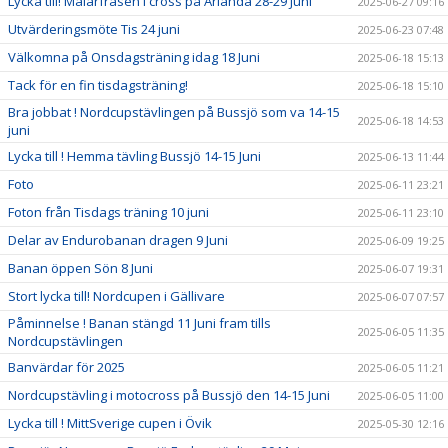
Lycka till! Mälarfräsen i cross på Arlanda 28-29 Juni
2025-06-27 09:16
Utvärderingsmöte Tis 24 juni
2025-06-23 07:48
Välkomna på Onsdagsträning idag 18 Juni
2025-06-18 15:13
Tack för en fin tisdagsträning!
2025-06-18 15:10
Bra jobbat ! Nordcupstävlingen på Bussjö som va 14-15
2025-06-18 14:53
juni
Lycka till ! Hemma tävling Bussjö 14-15 Juni
2025-06-13 11:44
Foto
2025-06-11 23:21
Foton från Tisdags träning 10 juni
2025-06-11 23:10
Delar av Endurobanan dragen 9 Juni
2025-06-09 19:25
Banan öppen Sön 8 Juni
2025-06-07 19:31
Stort lycka till! Nordcupen i Gällivare
2025-06-07 07:57
Påminnelse ! Banan stängd 11 Juni fram tills
2025-06-05 11:35
Nordcupstävlingen
Banvärdar för 2025
2025-06-05 11:21
Nordcupstävling i motocross på Bussjö den 14-15 Juni
2025-06-05 11:00
Lycka till ! MittSverige cupen i Övik
2025-05-30 12:16