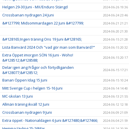
Helgen 29-30 Juni - MX/Enduro Stängd
2024-06-26 19:36
Crossbanan nydragen 24 Juni
2024-06-24 23:46
&#127799; Midsommardagen 22 Juni &#127799;
2024-06-21 21:21
2024-06-20 21:30
&#128165;Ingen träning Ons 19 Juni &#128165;
2024-06-15 21:28
Lista Banvärd 2024 Och "vad gör man som Banvärd?"
2024-06-15 20:32
Extra Öppet imorgon SÖN 16 Juni - Woho!
2024-06-15 20:17
&#128512;&#128588;
Delar igen ang Frågor och förtydliganden
2024-06-15 17:21
&#128077;&#128512;
Banan Öppen Idag 15 Juni
2024-06-15 10:24
Mitt Sverige Cup i helgen 15-16 Juni
2024-06-14 14:40
MC-skolan 13 Juni
2024-06-13 21:55
Allmän träning ikväll 12 Juni
2024-06-12 12:18
Crossbanan nydragen 9 Juni
2024-06-09 21:09
Extra öppet - Nationaldagen 6 Juni &#127480;&#127466;
2024-06-04 21:59
Hemma tävling 25-26Maj
2024-05-24 20:39