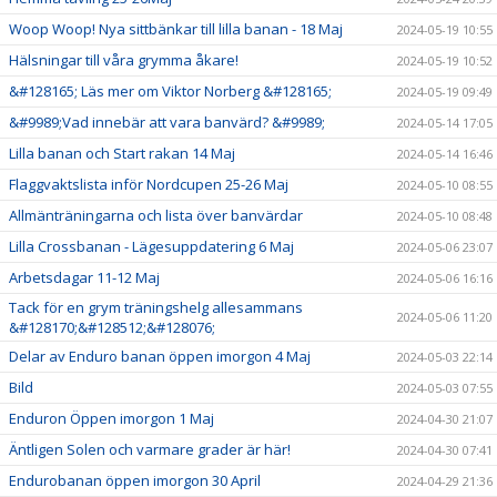
Woop Woop! Nya sittbänkar till lilla banan - 18 Maj
2024-05-19 10:55
Hälsningar till våra grymma åkare!
2024-05-19 10:52
&#128165; Läs mer om Viktor Norberg &#128165;
2024-05-19 09:49
&#9989;Vad innebär att vara banvärd? &#9989;
2024-05-14 17:05
Lilla banan och Start rakan 14 Maj
2024-05-14 16:46
Flaggvaktslista inför Nordcupen 25-26 Maj
2024-05-10 08:55
Allmänträningarna och lista över banvärdar
2024-05-10 08:48
Lilla Crossbanan - Lägesuppdatering 6 Maj
2024-05-06 23:07
Arbetsdagar 11-12 Maj
2024-05-06 16:16
Tack för en grym träningshelg allesammans
2024-05-06 11:20
&#128170;&#128512;&#128076;
Delar av Enduro banan öppen imorgon 4 Maj
2024-05-03 22:14
Bild
2024-05-03 07:55
Enduron Öppen imorgon 1 Maj
2024-04-30 21:07
Äntligen Solen och varmare grader är här!
2024-04-30 07:41
Endurobanan öppen imorgon 30 April
2024-04-29 21:36