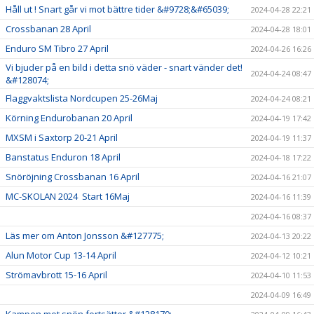
Håll ut ! Snart går vi mot bättre tider &#9728;&#65039;
2024-04-28 22:21
Crossbanan 28 April
2024-04-28 18:01
Enduro SM Tibro 27 April
2024-04-26 16:26
Vi bjuder på en bild i detta snö väder - snart vänder det!
2024-04-24 08:47
&#128074;
Flaggvaktslista Nordcupen 25-26Maj
2024-04-24 08:21
Körning Endurobanan 20 April
2024-04-19 17:42
MXSM i Saxtorp 20-21 April
2024-04-19 11:37
Banstatus Enduron 18 April
2024-04-18 17:22
Snöröjning Crossbanan 16 April
2024-04-16 21:07
MC-SKOLAN 2024 Start 16Maj
2024-04-16 11:39
2024-04-16 08:37
Läs mer om Anton Jonsson &#127775;
2024-04-13 20:22
Alun Motor Cup 13-14 April
2024-04-12 10:21
Strömavbrott 15-16 April
2024-04-10 11:53
2024-04-09 16:49
Kampen mot snön fortsätter &#128170;