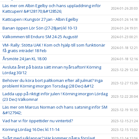
Läs mer om Albin Egelby och hans uppladdning inför
2024-01-26 20:03
Kattcupen! &#128170;&#128526;
Kattcupen i Kungsör 27 jan - Albin Egelby
2024-01-26 14:18
Banan öppen Lör Sön (27-28jan) kl 10-13
2024-01-24 19:01
Välkommen till Enduro SM 24-25 Augusti!
2024-01-23 00:21
VM- Rally: Stötta UAK ! Kom och hjälp till som funktionär
2024-01-18 12:21
få gratis inträde! 18 Feb
Årsmöte 24 Jan KL 18.00
2024-01-18 12:16
Avsluta året på bästa sätt innan nyårsafton! Körning
2023-12-29 12:34
Lördag 30/12
Behöver du köra bort paltkoman efter all julmat? Inga
2023-12-27 15:39
problem! Körning imorgon Torsdag (28 Dec) &#12
Ladda upp på riktigt inför julen ! Körning imorgon Lördag
2023-12-22 20:04
(23 Dec) Välkomna!
Läs mer om Marcus Norman och hans satsning inför SM
2023-12-19 10:55
&#127942;
Vad har vi för öppettider nu vintertid?
2023-12-15 21:24
Körning Lördag 16 Dec kl.11-14
2023-12-15 15:02
Svårt med julklappar? Här kommer några förslag!
2023-12-14 12:06