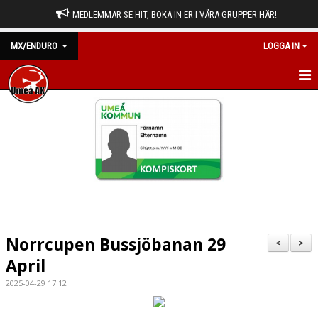
MEDLEMMAR SE HIT, BOKA IN ER I VÅRA GRUPPER HÄR!
MX/ENDURO
LOGGA IN
HEM
NYHETER
KALENDER
BILDGALLERI
DOKUMENT
Norrcupen Bussjöbanan 29
<
>
KONTAKT
April
2025-04-29 17:12