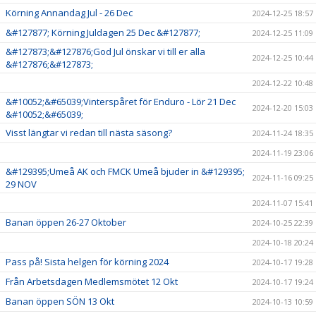
Körning Annandag Jul - 26 Dec
2024-12-25 18:57
&#127877; Körning Juldagen 25 Dec &#127877;
2024-12-25 11:09
&#127873;&#127876;God Jul önskar vi till er alla
2024-12-25 10:44
&#127876;&#127873;
2024-12-22 10:48
&#10052;&#65039;Vinterspåret för Enduro - Lör 21 Dec
2024-12-20 15:03
&#10052;&#65039;
Visst längtar vi redan till nästa säsong?
2024-11-24 18:35
2024-11-19 23:06
&#129395;Umeå AK och FMCK Umeå bjuder in &#129395;
2024-11-16 09:25
29 NOV
2024-11-07 15:41
Banan öppen 26-27 Oktober
2024-10-25 22:39
2024-10-18 20:24
Pass på! Sista helgen för körning 2024
2024-10-17 19:28
Från Arbetsdagen Medlemsmötet 12 Okt
2024-10-17 19:24
Banan öppen SÖN 13 Okt
2024-10-13 10:59