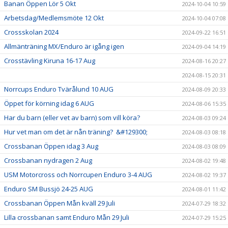
Banan Öppen Lör 5 Okt
2024-10-04 10:59
Arbetsdag/Medlemsmöte 12 Okt
2024-10-04 07:08
Crossskolan 2024
2024-09-22 16:51
Allmänträning MX/Enduro är igång igen
2024-09-04 14:19
Crosstävling Kiruna 16-17 Aug
2024-08-16 20:27
2024-08-15 20:31
Norrcups Enduro Tvärålund 10 AUG
2024-08-09 20:33
Öppet för körning idag 6 AUG
2024-08-06 15:35
Har du barn (eller vet av barn) som vill köra?
2024-08-03 09:24
Hur vet man om det är nån träning? &#129300;
2024-08-03 08:18
Crossbanan Öppen idag 3 Aug
2024-08-03 08:09
Crossbanan nydragen 2 Aug
2024-08-02 19:48
USM Motorcross och Norrcupen Enduro 3-4 AUG
2024-08-02 19:37
Enduro SM Bussjö 24-25 AUG
2024-08-01 11:42
Crossbanan Öppen Mån kväll 29 Juli
2024-07-29 18:32
Lilla crossbanan samt Enduro Mån 29 Juli
2024-07-29 15:25