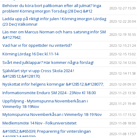
Behöver du köra bort paltkoman efter all julmat? Inga
2023-12-27 15:39
problem! Körning imorgon Torsdag (28 Dec) &#12
Ladda upp på riktigt inför julen ! Körning imorgon Lördag
2023-12-22 20:04
(23 Dec) Välkomna!
Läs mer om Marcus Norman och hans satsning inför SM
2023-12-19 10:55
&#127942;
Vad har vi för öppettider nu vintertid?
2023-12-15 21:24
Körning Lördag 16 Dec kl.11-14
2023-12-15 15:02
Svårt med julklappar? Här kommer några förslag!
2023-12-14 12:06
Självklart styr vi upp Cross Skola 2024 !
2023-12-14 11:58
&#128512;&#128170;
Nyskottat inför helgens körningar &#128512;&#128077;
2023-12-09 09:57
Informationsmöte Enduro SM 2024 - 23Nov Kl 18.00
2023-11-23 13:50
Uppföljning - Mytomspunna Novemberkåsan i
2023-11-21 19:49
Vimmerby 18-19Nov
Mytomspunna Novemberkåsan i Vimmerby 18-19 Nov
2023-11-17 15:52
Medlemsmöte 14 Nov - Folkuniversitetet
2023-11-08 18:00
&#10052;&#65039; Preparering för vinterslingan
2023-11-08 17:37
&#10052;&#65039;