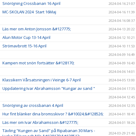
Snöröjning Crossbanan 16 April
2024-04-16 21:07
MC-SKOLAN 2024 Start 16Maj
2024-04-16 11:39
2024-04-16 08:37
Läs mer om Anton Jonsson &#127775;
2024-04-13 20:22
Alun Motor Cup 13-14 April
2024-04-12 10:21
Strömavbrott 15-16 April
2024-04-10 11:53
2024-04-09 16:49
Kampen mot snön fortsätter &#128170;
2024-04-09 16:43
2024-04-06 14:01
Klassikern Vårsatsningen i Veinge 6-7 April
2024-04-05 13:00
Uppdatering Ivar Abrahamsson "Kungar av sand "
2024-04-04 17:35
2024-04-04 12:45
Snöröjning av crossbanan 4 April
2024-04-04 12:35
Hur fint blänker dina bromsskivor ? &#10024;&#128526;
2024-04-01 18:41
Läs mer om Ivar Abrahamsson &#127775;
2024-04-01 18:26
Tävling "Kungen av Sand" på Ripabanan 30 Mars -
2024-03-29 21:46