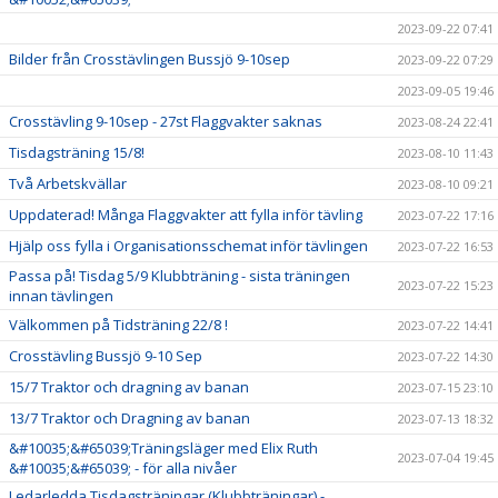
2023-09-22 07:41
Bilder från Crosstävlingen Bussjö 9-10sep
2023-09-22 07:29
2023-09-05 19:46
Crosstävling 9-10sep - 27st Flaggvakter saknas
2023-08-24 22:41
Tisdagsträning 15/8!
2023-08-10 11:43
Två Arbetskvällar
2023-08-10 09:21
Uppdaterad! Många Flaggvakter att fylla inför tävling
2023-07-22 17:16
Hjälp oss fylla i Organisationsschemat inför tävlingen
2023-07-22 16:53
Passa på! Tisdag 5/9 Klubbträning - sista träningen
2023-07-22 15:23
innan tävlingen
Välkommen på Tidsträning 22/8 !
2023-07-22 14:41
Crosstävling Bussjö 9-10 Sep
2023-07-22 14:30
15/7 Traktor och dragning av banan
2023-07-15 23:10
13/7 Traktor och Dragning av banan
2023-07-13 18:32
&#10035;&#65039;Träningsläger med Elix Ruth
2023-07-04 19:45
&#10035;&#65039; - för alla nivåer
Ledarledda Tisdagsträningar (Klubbträningar) -