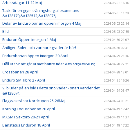
Arbetsdagar 11-12 Maj
2024-05-06 16:16
Tack för en grym träningshelg allesammans
2024-05-06 11:20
&#128170;&#128512;&#128076;
Delar av Enduro banan öppen imorgon 4 Maj
2024-05-03 22:14
Bild
2024-05-03 07:55
Enduron Öppen imorgon 1 Maj
2024-04-30 21:07
Äntligen Solen och varmare grader är här!
2024-04-30 07:41
Endurobanan öppen imorgon 30 April
2024-04-29 21:36
Håll ut ! Snart går vi mot bättre tider &#9728;&#65039;
2024-04-28 22:21
Crossbanan 28 April
2024-04-28 18:01
Enduro SM Tibro 27 April
2024-04-26 16:26
Vi bjuder på en bild i detta snö väder - snart vänder det!
2024-04-24 08:47
&#128074;
Flaggvaktslista Nordcupen 25-26Maj
2024-04-24 08:21
Körning Endurobanan 20 April
2024-04-19 17:42
MXSM i Saxtorp 20-21 April
2024-04-19 11:37
Banstatus Enduron 18 April
2024-04-18 17:22