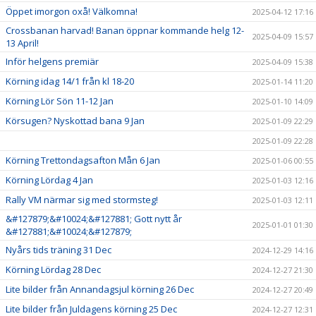
Öppet imorgon oxå! Välkomna!
2025-04-12 17:16
Crossbanan harvad! Banan öppnar kommande helg 12-
2025-04-09 15:57
13 April!
Inför helgens premiär
2025-04-09 15:38
Körning idag 14/1 från kl 18-20
2025-01-14 11:20
Körning Lör Sön 11-12 Jan
2025-01-10 14:09
Körsugen? Nyskottad bana 9 Jan
2025-01-09 22:29
2025-01-09 22:28
Körning Trettondagsafton Mån 6 Jan
2025-01-06 00:55
Körning Lördag 4 Jan
2025-01-03 12:16
Rally VM närmar sig med stormsteg!
2025-01-03 12:11
&#127879;&#10024;&#127881; Gott nytt år
2025-01-01 01:30
&#127881;&#10024;&#127879;
Nyårs tids träning 31 Dec
2024-12-29 14:16
Körning Lördag 28 Dec
2024-12-27 21:30
Lite bilder från Annandagsjul körning 26 Dec
2024-12-27 20:49
Lite bilder från Juldagens körning 25 Dec
2024-12-27 12:31