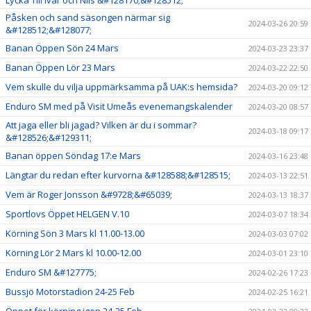
Lycka Till Ivar och Nils &#128170;&#128512;
Påsken och sand säsongen närmar sig
2024-03-26 20:59
&#128512;&#128077;
Banan Öppen Sön 24 Mars
2024-03-23 23:37
Banan Öppen Lör 23 Mars
2024-03-22 22:50
Vem skulle du vilja uppmärksamma på UAK:s hemsida?
2024-03-20 09:12
Enduro SM med på Visit Umeås evenemangskalender
2024-03-20 08:57
Att jaga eller bli jagad? Vilken är du i sommar?
2024-03-18 09:17
&#128526;&#129311;
Banan öppen Söndag 17:e Mars
2024-03-16 23:48
Längtar du redan efter kurvorna &#128588;&#128515;
2024-03-13 22:51
Vem är Roger Jonsson &#9728;&#65039;
2024-03-13 18:37
Sportlovs Öppet HELGEN V.10
2024-03-07 18:34
Körning Sön 3 Mars kl 11.00-13.00
2024-03-03 07:02
Körning Lör 2 Mars kl 10.00-12.00
2024-03-01 23:10
Enduro SM &#127775;
2024-02-26 17:23
Bussjö Motorstadion 24-25 Feb
2024-02-25 16:21