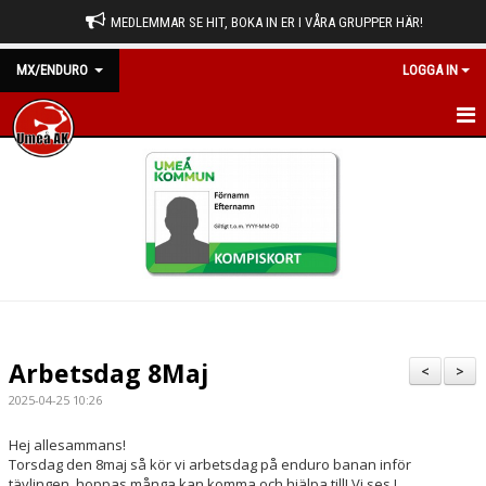
MEDLEMMAR SE HIT, BOKA IN ER I VÅRA GRUPPER HÄR!
MX/ENDURO
LOGGA IN
HEM
NYHETER
KALENDER
BILDGALLERI
DOKUMENT
Arbetsdag 8Maj
<
>
KONTAKT
2025-04-25 10:26
Hej allesammans!
Torsdag den 8maj så kör vi arbetsdag på enduro banan inför
tävlingen, hoppas många kan komma och hjälpa till! Vi ses !