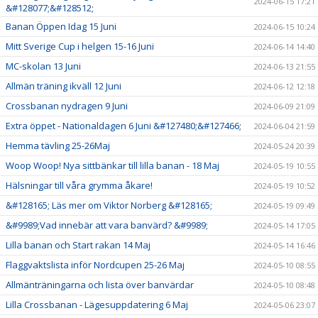
2024-06-15 17:21
&#128077;&#128512;
Banan Öppen Idag 15 Juni
2024-06-15 10:24
Mitt Sverige Cup i helgen 15-16 Juni
2024-06-14 14:40
MC-skolan 13 Juni
2024-06-13 21:55
Allmän träning ikväll 12 Juni
2024-06-12 12:18
Crossbanan nydragen 9 Juni
2024-06-09 21:09
Extra öppet - Nationaldagen 6 Juni &#127480;&#127466;
2024-06-04 21:59
Hemma tävling 25-26Maj
2024-05-24 20:39
Woop Woop! Nya sittbänkar till lilla banan - 18 Maj
2024-05-19 10:55
Hälsningar till våra grymma åkare!
2024-05-19 10:52
&#128165; Läs mer om Viktor Norberg &#128165;
2024-05-19 09:49
&#9989;Vad innebär att vara banvärd? &#9989;
2024-05-14 17:05
Lilla banan och Start rakan 14 Maj
2024-05-14 16:46
Flaggvaktslista inför Nordcupen 25-26 Maj
2024-05-10 08:55
Allmänträningarna och lista över banvärdar
2024-05-10 08:48
Lilla Crossbanan - Lägesuppdatering 6 Maj
2024-05-06 23:07