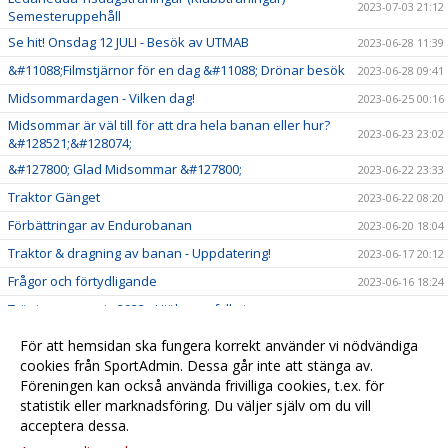
2023-07-03 21:12
Semesteruppehåll
Se hit! Onsdag 12 JULI - Besök av UTMAB
2023-06-28 11:39
&#11088;Filmstjärnor för en dag &#11088; Drönar besök
2023-06-28 09:41
Midsommardagen - Vilken dag!
2023-06-25 00:16
Midsommar är väl till för att dra hela banan eller hur?
2023-06-23 23:02
&#128521;&#128074;
&#127800; Glad Midsommar &#127800;
2023-06-22 23:33
Traktor Gänget
2023-06-22 08:20
Förbättringar av Endurobanan
2023-06-20 18:04
Traktor & dragning av banan - Uppdatering!
2023-06-17 20:12
Frågor och förtydligande
2023-06-16 18:24
Träningsansvarig 2023 - Hjälp oss fylla i
2023-06-16 09:17
Lördagsträning och jobb med bevattningen!
2023-06-16 02:19
För att hemsidan ska fungera korrekt använder vi nödvändiga
Ledarledda Tisdagsträningar - Stora som Små!
cookies från SportAdmin. Dessa går inte att stänga av.
2023-05-18 07:58
Föreningen kan också använda frivilliga cookies, t.ex. för
Avgifter 2023
2023-05-17 10:50
statistik eller marknadsföring. Du väljer själv om du vill
acceptera dessa.