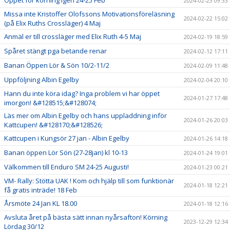
Öppet för körning igen 24-25 Feb
2024-02-23 09:33
Missa inte Kristoffer Olofssons Motivationsföreläsning
2024-02-22 15:02
(på Elix Ruths Crossläger) 4 Maj
Anmäl er till crossläger med Elix Ruth 4-5 Maj
2024-02-19 18:59
Spåret stängt pga betande renar
2024-02-12 17:11
Banan Öppen Lör & Sön 10/2-11/2
2024-02-09 11:48
Uppföljning Albin Egelby
2024-02-04 20:10
Hann du inte köra idag? Inga problem vi har öppet
2024-01-27 17:48
imorgon! &#128515;&#128074;
Läs mer om Albin Egelby och hans uppladdning inför
2024-01-26 20:03
Kattcupen! &#128170;&#128526;
Kattcupen i Kungsör 27 jan - Albin Egelby
2024-01-26 14:18
Banan öppen Lör Sön (27-28jan) kl 10-13
2024-01-24 19:01
Välkommen till Enduro SM 24-25 Augusti!
2024-01-23 00:21
VM- Rally: Stötta UAK ! Kom och hjälp till som funktionär
2024-01-18 12:21
få gratis inträde! 18 Feb
Årsmöte 24 Jan KL 18.00
2024-01-18 12:16
Avsluta året på bästa sätt innan nyårsafton! Körning
2023-12-29 12:34
Lördag 30/12