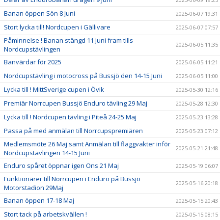
Banan öppen Sön 8 Juni
2025-06-07 19:31
Stort lycka till! Nordcupen i Gällivare
2025-06-07 07:57
Påminnelse ! Banan stängd 11 Juni fram tills
2025-06-05 11:35
Nordcupstävlingen
Banvärdar för 2025
2025-06-05 11:21
Nordcupstävling i motocross på Bussjö den 14-15 Juni
2025-06-05 11:00
Lycka till ! MittSverige cupen i Övik
2025-05-30 12:16
Premiär Norrcupen Bussjö Enduro tävling 29 Maj
2025-05-28 12:30
Lycka till ! Nordcupen tävling i Piteå 24-25 Maj
2025-05-23 13:28
Passa på med anmälan till Norrcupspremiären
2025-05-23 07:12
Medlemsmöte 26 Maj samt Anmälan till flaggvakter inför
2025-05-21 21:48
Nordcupstävlingen 14-15 Juni
Enduro spåret öppnar igen Ons 21 Maj
2025-05-19 06:07
Funktionärer till Norrcupen i Enduro på Bussjö
2025-05-16 20:18
Motorstadion 29Maj
Banan öppen 17-18 Maj
2025-05-15 20:43
Stort tack på arbetskvällen !
2025-05-15 08:15