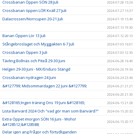
Crossbanan Öppen SÖN 28 Juli
2024-07-28 15:26
Crossbanan öppen LÖR Kväll 27 Juli
2024-07-27 15:37
Dalacrossen/Norrcupen 20-21 Juli
2024-07-19 15:49
2024-07-13 19:30
Banan Öppen Lör 13 Juli
2024-07-12 20:13
Stångebroslaget och Myggjakten 6-7 Juli
2024-07-05 16:01
Crossbanan Öppen 3 Juli
2024-07-03 12:30
Tävling Bollnäs och Piteå 29-30 Juni
2024-06-28 16:40
Helgen 29-30 Juni - MX/Enduro Stängd
2024-06-26 19:36
Crossbanan nydragen 24 Juni
2024-06-24 23:46
&#127799; Midsommardagen 22 Juni &#127799;
2024-06-21 21:21
2024-06-20 21:30
&#128165;Ingen träning Ons 19 Juni &#128165;
2024-06-15 21:28
Lista Banvärd 2024 Och "vad gör man som Banvärd?"
2024-06-15 20:32
Extra Öppet imorgon SÖN 16 Juni - Woho!
2024-06-15 20:17
&#128512;&#128588;
Delar igen ang Frågor och förtydliganden