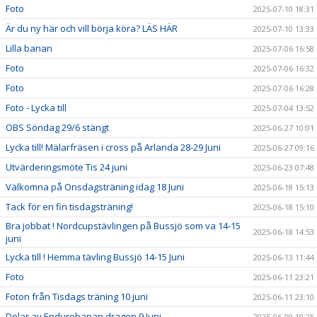
Foto
2025-07-10 18:31
Är du ny här och vill börja köra? LÄS HÄR
2025-07-10 13:33
Lilla banan
2025-07-06 16:58
Foto
2025-07-06 16:32
Foto
2025-07-06 16:28
Foto - Lycka till
2025-07-04 13:52
OBS Söndag 29/6 stängt
2025-06-27 10:01
Lycka till! Mälarfräsen i cross på Arlanda 28-29 Juni
2025-06-27 09:16
Utvärderingsmöte Tis 24 juni
2025-06-23 07:48
Välkomna på Onsdagsträning idag 18 Juni
2025-06-18 15:13
Tack för en fin tisdagsträning!
2025-06-18 15:10
Bra jobbat ! Nordcupstävlingen på Bussjö som va 14-15
2025-06-18 14:53
juni
Lycka till ! Hemma tävling Bussjö 14-15 Juni
2025-06-13 11:44
Foto
2025-06-11 23:21
Foton från Tisdags träning 10 juni
2025-06-11 23:10
Delar av Endurobanan dragen 9 Juni
2025-06-09 19:25