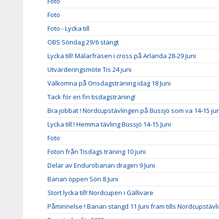
Foto
Foto
Foto - Lycka till
OBS Söndag 29/6 stängt
Lycka till! Mälarfräsen i cross på Arlanda 28-29 Juni
Utvärderingsmöte Tis 24 juni
Välkomna på Onsdagsträning idag 18 Juni
Tack för en fin tisdagsträning!
Bra jobbat ! Nordcupstävlingen på Bussjö som va 14-15 jun
Lycka till ! Hemma tävling Bussjö 14-15 Juni
Foto
Foton från Tisdags träning 10 juni
Delar av Endurobanan dragen 9 Juni
Banan öppen Sön 8 Juni
Stort lycka till! Nordcupen i Gällivare
Påminnelse ! Banan stängd 11 Juni fram tills Nordcupstävl