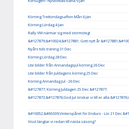
Körsugen? Nyskottad bana 9 Jan
Körning Trettondagsafton Mån 6 Jan
Körning Lördag 4 Jan
Rally VM närmar sig med stormsteg!
&#127879;&#10024;&#127881; Gott nytt år &#127881;&#10
Nyårs tids träning 31 Dec
Körning Lördag 28 Dec
Lite bilder från Annandagsjul körning 26 Dec
Lite bilder från Juldagens körning 25 Dec
Körning Annandag Jul - 26 Dec
&#127877; Körning Juldagen 25 Dec &#127877;
&#127873;&#127876;God Jul önskar vi till er alla &#127876
&#10052;&#65039;Vinterspåret för Enduro - Lör 21 Dec &#
Visst längtar vi redan till nästa säsong?