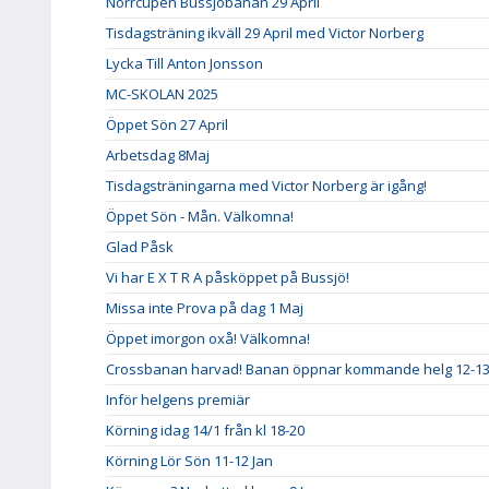
Norrcupen Bussjöbanan 29 April
Tisdagsträning ikväll 29 April med Victor Norberg
Lycka Till Anton Jonsson
MC-SKOLAN 2025
Öppet Sön 27 April
Arbetsdag 8Maj
Tisdagsträningarna med Victor Norberg är igång!
Öppet Sön - Mån. Välkomna!
Glad Påsk
Vi har E X T R A påsköppet på Bussjö!
Missa inte Prova på dag 1 Maj
Öppet imorgon oxå! Välkomna!
Crossbanan harvad! Banan öppnar kommande helg 12-13 
Inför helgens premiär
Körning idag 14/1 från kl 18-20
Körning Lör Sön 11-12 Jan