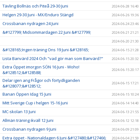
Tävling Bollnäs och Piteå 29-30 Juni
2024-06-28 16:40
Helgen 29-30 Juni - MX/Enduro Stängd
2024-06-26 19:36
Crossbanan nydragen 24 Juni
2024-06-24 23:46
&#127799; Midsommardagen 22 Juni &#127799;
2024-06-21 21:21
2024-06-20 21:30
&#128165;Ingen träning Ons 19 Juni &#128165;
2024-06-15 21:28
Lista Banvärd 2024 Och "vad gör man som Banvärd?"
2024-06-15 20:32
Extra Öppet imorgon SÖN 16 Juni - Woho!
2024-06-15 20:17
&#128512;&#128588;
Delar igen ang Frågor och förtydliganden
2024-06-15 17:21
&#128077;&#128512;
Banan Öppen Idag 15 Juni
2024-06-15 10:24
Mitt Sverige Cup i helgen 15-16 Juni
2024-06-14 14:40
MC-skolan 13 Juni
2024-06-13 21:55
Allmän träning ikväll 12 Juni
2024-06-12 12:18
Crossbanan nydragen 9 Juni
2024-06-09 21:09
Extra öppet - Nationaldagen 6 Juni &#127480;&#127466;
2024-06-04 21:59