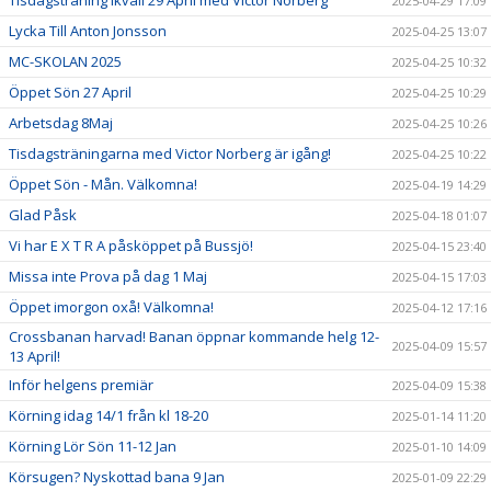
Tisdagsträning ikväll 29 April med Victor Norberg
2025-04-29 17:09
Lycka Till Anton Jonsson
2025-04-25 13:07
MC-SKOLAN 2025
2025-04-25 10:32
Öppet Sön 27 April
2025-04-25 10:29
Arbetsdag 8Maj
2025-04-25 10:26
Tisdagsträningarna med Victor Norberg är igång!
2025-04-25 10:22
Öppet Sön - Mån. Välkomna!
2025-04-19 14:29
Glad Påsk
2025-04-18 01:07
Vi har E X T R A påsköppet på Bussjö!
2025-04-15 23:40
Missa inte Prova på dag 1 Maj
2025-04-15 17:03
Öppet imorgon oxå! Välkomna!
2025-04-12 17:16
Crossbanan harvad! Banan öppnar kommande helg 12-
2025-04-09 15:57
13 April!
Inför helgens premiär
2025-04-09 15:38
Körning idag 14/1 från kl 18-20
2025-01-14 11:20
Körning Lör Sön 11-12 Jan
2025-01-10 14:09
Körsugen? Nyskottad bana 9 Jan
2025-01-09 22:29