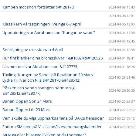
Kampen mot snön fortsätter &#128170;
2024-04-09 16:43
2024-04-06 14:01
Klassikern Vårsatsningen i Veinge 6-7 April
2024-04-05 13:00
Uppdatering Ivar Abrahamsson "Kungar av sand "
2024-04-04 17:35
2024-04-04 12:45
Snöröjning av crossbanan 4 April
2024-04-04 12:35
Hur fint blänker dina bromsskivor ? &#10024;&#128526;
2024-04-01 18:41
Läs mer om Ivar Abrahamsson &#127775;
2024-04-01 18:26
Tävling "Kungen av Sand" på Ripabanan 30 Mars -
2024-03-29 21:46
Lycka Till Ivar och Nils &#128170;&#128512;
Påsken och sand säsongen närmar sig
2024-03-26 20:59
&#128512;&#128077;
Banan Öppen Sön 24 Mars
2024-03-23 23:37
Banan Öppen Lör 23 Mars
2024-03-22 22:50
Vem skulle du vilja uppmärksamma på UAK:s hemsida?
2024-03-20 09:12
Enduro SM med på Visit Umeås evenemangskalender
2024-03-20 08:57
Att jaga eller bli jagad? Vilken är du i sommar?