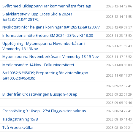
Svårt med julklappar? Här kommer några förslag!
2023-12-14 12:06
Självklart styr vi upp Cross Skola 2024 !
2023-12-14 11:58
&#128512;&#128170;
Nyskottat inför helgens körningar &#128512;&#128077;
2023-12-09 09:57
Informationsmöte Enduro SM 2024 - 23Nov Kl 18.00
2023-11-23 13:50
Uppföljning - Mytomspunna Novemberkåsan i
2023-11-21 19:49
Vimmerby 18-19Nov
Mytomspunna Novemberkåsan i Vimmerby 18-19 Nov
2023-11-17 15:52
Medlemsmöte 14 Nov - Folkuniversitetet
2023-11-08 18:00
&#10052;&#65039; Preparering för vinterslingan
2023-11-08 17:37
&#10052;&#65039;
2023-09-22 07:41
Bilder från Crosstävlingen Bussjö 9-10sep
2023-09-22 07:29
2023-09-05 19:46
Crosstävling 9-10sep - 27st Flaggvakter saknas
2023-08-24 22:41
Tisdagsträning 15/8!
2023-08-10 11:43
Två Arbetskvällar
2023-08-10 09:21