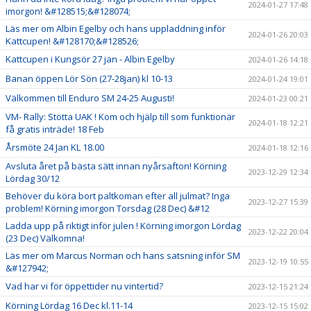
2024-01-27 17:48
imorgon! &#128515;&#128074;
Läs mer om Albin Egelby och hans uppladdning inför
2024-01-26 20:03
Kattcupen! &#128170;&#128526;
Kattcupen i Kungsör 27 jan - Albin Egelby
2024-01-26 14:18
Banan öppen Lör Sön (27-28jan) kl 10-13
2024-01-24 19:01
Välkommen till Enduro SM 24-25 Augusti!
2024-01-23 00:21
VM- Rally: Stötta UAK ! Kom och hjälp till som funktionär
2024-01-18 12:21
få gratis inträde! 18 Feb
Årsmöte 24 Jan KL 18.00
2024-01-18 12:16
Avsluta året på bästa sätt innan nyårsafton! Körning
2023-12-29 12:34
Lördag 30/12
Behöver du köra bort paltkoman efter all julmat? Inga
2023-12-27 15:39
problem! Körning imorgon Torsdag (28 Dec) &#12
Ladda upp på riktigt inför julen ! Körning imorgon Lördag
2023-12-22 20:04
(23 Dec) Välkomna!
Läs mer om Marcus Norman och hans satsning inför SM
2023-12-19 10:55
&#127942;
Vad har vi för öppettider nu vintertid?
2023-12-15 21:24
Körning Lördag 16 Dec kl.11-14
2023-12-15 15:02