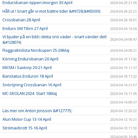
Endurobanan öppen imorgon 30 April
2024-04-29 21:36
Håll ut ! Snart går vi mot bättre tider &#9728;&#65039;
2024-04-28 22:21
Crossbanan 28 April
2024-04-28 18:01
Enduro SM Tibro 27 April
2024-04-26 16:26
Vi bjuder på en bild i detta snö väder - snart vänder det!
2024-04-24 08:47
&#128074;
Flaggvaktslista Nordcupen 25-26Maj
2024-04-24 08:21
Körning Endurobanan 20 April
2024-04-19 17:42
MXSM i Saxtorp 20-21 April
2024-04-19 11:37
Banstatus Enduron 18 April
2024-04-18 17:22
Snöröjning Crossbanan 16 April
2024-04-16 21:07
MC-SKOLAN 2024 Start 16Maj
2024-04-16 11:39
2024-04-16 08:37
Läs mer om Anton Jonsson &#127775;
2024-04-13 20:22
Alun Motor Cup 13-14 April
2024-04-12 10:21
Strömavbrott 15-16 April
2024-04-10 11:53
2024-04-09 16:49