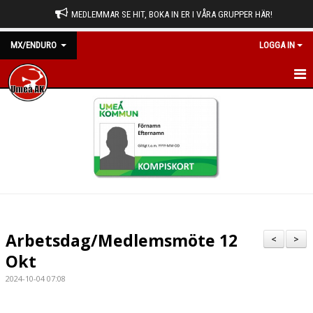
MEDLEMMAR SE HIT, BOKA IN ER I VÅRA GRUPPER HÄR!
MX/ENDURO
LOGGA IN
HEM
NYHETER
KALENDER
BILDGALLERI
DOKUMENT
Arbetsdag/Medlemsmöte 12
<
>
KONTAKT
Okt
2024-10-04 07:08