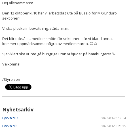
Hej allesammans!
Den 12 oktober kl.10 har vi arbetsdag ute på Bussjö för MX/Enduro
sektionen!
Vi ska plocka in bevattning, städa, m.m.
Det blir också ett medlemsmöte för sektionen där vi bland annat
kommer uppmärksamma några av medlemmarna. 😃👍
Självklart ska vi inte gå hungriga utan vi bjuder på hamburgare! 🥳
Välkomna!
/Styrelsen
Nyhetsarkiv
Lycka till !
2026-03-20 18:54
Lycka till!
2026-03-13 20:25