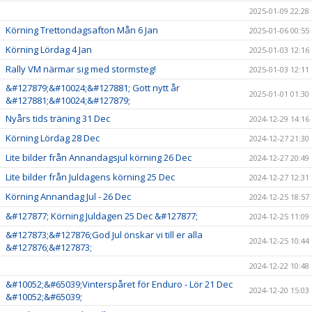
2025-01-09 22:28
Körning Trettondagsafton Mån 6 Jan
2025-01-06 00:55
Körning Lördag 4 Jan
2025-01-03 12:16
Rally VM närmar sig med stormsteg!
2025-01-03 12:11
&#127879;&#10024;&#127881; Gott nytt år
2025-01-01 01:30
&#127881;&#10024;&#127879;
Nyårs tids träning 31 Dec
2024-12-29 14:16
Körning Lördag 28 Dec
2024-12-27 21:30
Lite bilder från Annandagsjul körning 26 Dec
2024-12-27 20:49
Lite bilder från Juldagens körning 25 Dec
2024-12-27 12:31
Körning Annandag Jul - 26 Dec
2024-12-25 18:57
&#127877; Körning Juldagen 25 Dec &#127877;
2024-12-25 11:09
&#127873;&#127876;God Jul önskar vi till er alla
2024-12-25 10:44
&#127876;&#127873;
2024-12-22 10:48
&#10052;&#65039;Vinterspåret för Enduro - Lör 21 Dec
2024-12-20 15:03
&#10052;&#65039;