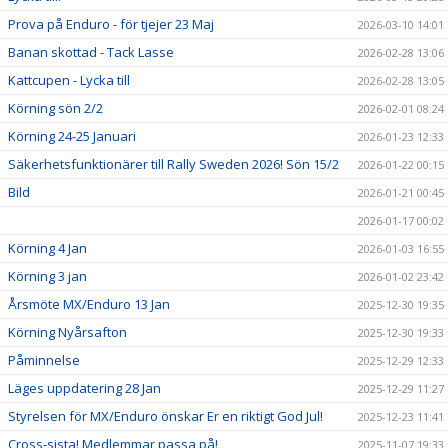
Prova på Enduro - för tjejer 23 Maj
2026-03-10 14:01
Banan skottad - Tack Lasse
2026-02-28 13:06
Kattcupen - Lycka till
2026-02-28 13:05
Körning sön 2/2
2026-02-01 08:24
Körning 24-25 Januari
2026-01-23 12:33
Säkerhetsfunktionärer till Rally Sweden 2026! Sön 15/2
2026-01-22 00:15
Bild
2026-01-21 00:45
2026-01-17 00:02
Körning 4 Jan
2026-01-03 16:55
Körning 3 jan
2026-01-02 23:42
Årsmöte MX/Enduro 13 Jan
2025-12-30 19:35
Körning Nyårsafton
2025-12-30 19:33
Påminnelse
2025-12-29 12:33
Läges uppdatering 28 Jan
2025-12-29 11:27
Styrelsen för MX/Enduro önskar Er en riktigt God Jul!
2025-12-23 11:41
Cross-sista! Medlemmar passa på!
2025-11-07 19:33