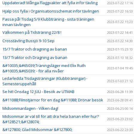
Uppdaterad! Många Flaggvakter att fylla inför tävling
2023-07-22 17:16
Hjälp oss fylla i Organisationsschemat inför tävlingen
2023-07-22 16:53
Passa på! Tisdag 5/9 Klubbträning - sista träningen
2023-07-22 15:23
innan tävlingen
Välkommen på Tidsträning 22/8 !
2023-07-22 14:41
Crosstävling Bussjö 9-10 Sep
2023-07-22 14:30
15/7 Traktor och dragning av banan
2023-07-15 23:10
13/7 Traktor och Dragning av banan
2023-07-13 18:32
&#10035;&#65039;Träningsläger med Elix Ruth
2023-07-04 19:45
&#10035;&#65039; - för alla nivåer
Ledarledda Tisdagsträningar (Klubbträningar) -
2023-07-03 21:12
Semesteruppehåll
Se hit! Onsdag 12 JULI - Besök av UTMAB
2023-06-28 11:39
&#11088;Filmstjärnor för en dag &#11088; Drönar besök
2023-06-28 09:41
Midsommardagen - Vilken dag!
2023-06-25 00:16
Midsommar är väl till för att dra hela banan eller hur?
2023-06-23 23:02
&#128521;&#128074;
&#127800; Glad Midsommar &#127800;
2023-06-22 23:33