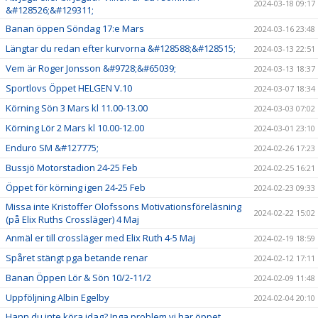
2024-03-18 09:17
&#128526;&#129311;
Banan öppen Söndag 17:e Mars
2024-03-16 23:48
Längtar du redan efter kurvorna &#128588;&#128515;
2024-03-13 22:51
Vem är Roger Jonsson &#9728;&#65039;
2024-03-13 18:37
Sportlovs Öppet HELGEN V.10
2024-03-07 18:34
Körning Sön 3 Mars kl 11.00-13.00
2024-03-03 07:02
Körning Lör 2 Mars kl 10.00-12.00
2024-03-01 23:10
Enduro SM &#127775;
2024-02-26 17:23
Bussjö Motorstadion 24-25 Feb
2024-02-25 16:21
Öppet för körning igen 24-25 Feb
2024-02-23 09:33
Missa inte Kristoffer Olofssons Motivationsföreläsning
2024-02-22 15:02
(på Elix Ruths Crossläger) 4 Maj
Anmäl er till crossläger med Elix Ruth 4-5 Maj
2024-02-19 18:59
Spåret stängt pga betande renar
2024-02-12 17:11
Banan Öppen Lör & Sön 10/2-11/2
2024-02-09 11:48
Uppföljning Albin Egelby
2024-02-04 20:10
Hann du inte köra idag? Inga problem vi har öppet