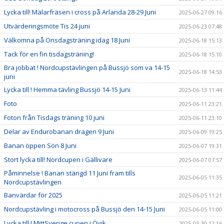
Lycka till! Mälarfräsen i cross på Arlanda 28-29 Juni
2025-06-27 09:16
Utvärderingsmöte Tis 24 juni
2025-06-23 07:48
Välkomna på Onsdagsträning idag 18 Juni
2025-06-18 15:13
Tack för en fin tisdagsträning!
2025-06-18 15:10
Bra jobbat ! Nordcupstävlingen på Bussjö som va 14-15
2025-06-18 14:53
juni
Lycka till ! Hemma tävling Bussjö 14-15 Juni
2025-06-13 11:44
Foto
2025-06-11 23:21
Foton från Tisdags träning 10 juni
2025-06-11 23:10
Delar av Endurobanan dragen 9 Juni
2025-06-09 19:25
Banan öppen Sön 8 Juni
2025-06-07 19:31
Stort lycka till! Nordcupen i Gällivare
2025-06-07 07:57
Påminnelse ! Banan stängd 11 Juni fram tills
2025-06-05 11:35
Nordcupstävlingen
Banvärdar för 2025
2025-06-05 11:21
Nordcupstävling i motocross på Bussjö den 14-15 Juni
2025-06-05 11:00
Lycka till ! MittSverige cupen i Övik
2025-05-30 12:16