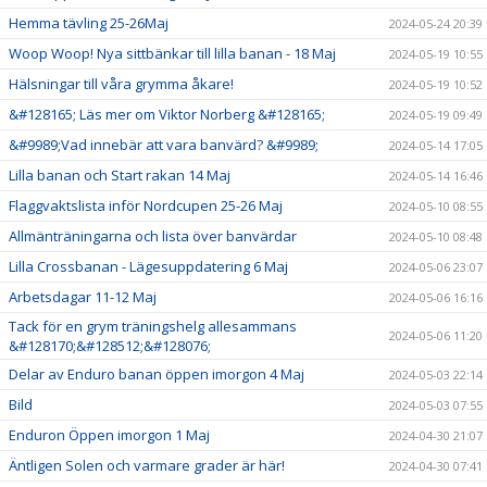
Hemma tävling 25-26Maj
2024-05-24 20:39
Woop Woop! Nya sittbänkar till lilla banan - 18 Maj
2024-05-19 10:55
Hälsningar till våra grymma åkare!
2024-05-19 10:52
&#128165; Läs mer om Viktor Norberg &#128165;
2024-05-19 09:49
&#9989;Vad innebär att vara banvärd? &#9989;
2024-05-14 17:05
Lilla banan och Start rakan 14 Maj
2024-05-14 16:46
Flaggvaktslista inför Nordcupen 25-26 Maj
2024-05-10 08:55
Allmänträningarna och lista över banvärdar
2024-05-10 08:48
Lilla Crossbanan - Lägesuppdatering 6 Maj
2024-05-06 23:07
Arbetsdagar 11-12 Maj
2024-05-06 16:16
Tack för en grym träningshelg allesammans
2024-05-06 11:20
&#128170;&#128512;&#128076;
Delar av Enduro banan öppen imorgon 4 Maj
2024-05-03 22:14
Bild
2024-05-03 07:55
Enduron Öppen imorgon 1 Maj
2024-04-30 21:07
Äntligen Solen och varmare grader är här!
2024-04-30 07:41