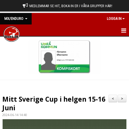
MEDLEMMAR SE HIT, BOKA IN ER I VÅRA GRUPPER HÄR!
MX/ENDURO
LOGGA IN
HEM
NYHETER
KALENDER
BILDGALLERI
DOKUMENT
Mitt Sverige Cup i helgen 15-16
<
>
KONTAKT
Juni
2024-06-14 14:40