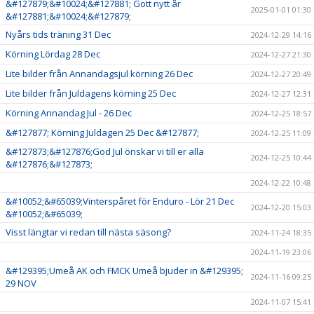
&#127879;&#10024;&#127881; Gott nytt år
2025-01-01 01:30
&#127881;&#10024;&#127879;
Nyårs tids träning 31 Dec
2024-12-29 14:16
Körning Lördag 28 Dec
2024-12-27 21:30
Lite bilder från Annandagsjul körning 26 Dec
2024-12-27 20:49
Lite bilder från Juldagens körning 25 Dec
2024-12-27 12:31
Körning Annandag Jul - 26 Dec
2024-12-25 18:57
&#127877; Körning Juldagen 25 Dec &#127877;
2024-12-25 11:09
&#127873;&#127876;God Jul önskar vi till er alla
2024-12-25 10:44
&#127876;&#127873;
2024-12-22 10:48
&#10052;&#65039;Vinterspåret för Enduro - Lör 21 Dec
2024-12-20 15:03
&#10052;&#65039;
Visst längtar vi redan till nästa säsong?
2024-11-24 18:35
2024-11-19 23:06
&#129395;Umeå AK och FMCK Umeå bjuder in &#129395;
2024-11-16 09:25
29 NOV
2024-11-07 15:41