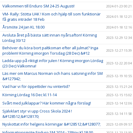
Välkommen till Enduro SM 24-25 Augusti!
2024-01-23 00:21
VM- Rally: Stötta UAK ! Kom och hjälp till som funktionär
2024-01-18 12:21
få gratis inträde! 18 Feb
Årsmöte 24 Jan KL 18.00
2024-01-18 12:16
Avsluta året på bästa sätt innan nyårsafton! Körning
2023-12-29 12:34
Lördag 30/12
Behöver du köra bort paltkoman efter all julmat? Inga
2023-12-27 15:39
problem! Körning imorgon Torsdag (28 Dec) &#12
Ladda upp på riktigt inför julen ! Körning imorgon Lördag
2023-12-22 20:04
(23 Dec) Välkomna!
Läs mer om Marcus Norman och hans satsning inför SM
2023-12-19 10:55
&#127942;
Vad har vi för öppettider nu vintertid?
2023-12-15 21:24
Körning Lördag 16 Dec kl.11-14
2023-12-15 15:02
Svårt med julklappar? Här kommer några förslag!
2023-12-14 12:06
Självklart styr vi upp Cross Skola 2024 !
2023-12-14 11:58
&#128512;&#128170;
Nyskottat inför helgens körningar &#128512;&#128077;
2023-12-09 09:57
Informationsmöte Enduro SM 2024 - 23Nov Kl 18.00
2023-11-23 13:50