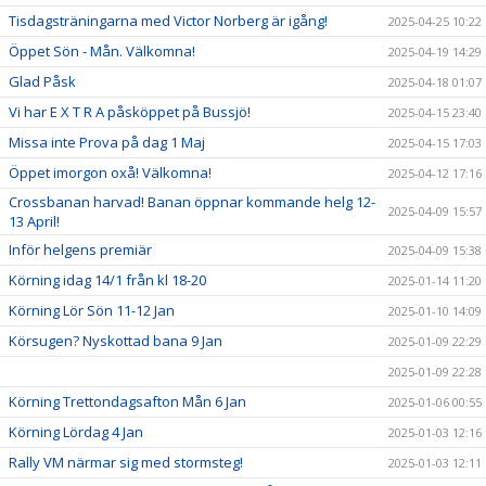
Tisdagsträningarna med Victor Norberg är igång!
2025-04-25 10:22
Öppet Sön - Mån. Välkomna!
2025-04-19 14:29
Glad Påsk
2025-04-18 01:07
Vi har E X T R A påsköppet på Bussjö!
2025-04-15 23:40
Missa inte Prova på dag 1 Maj
2025-04-15 17:03
Öppet imorgon oxå! Välkomna!
2025-04-12 17:16
Crossbanan harvad! Banan öppnar kommande helg 12-
2025-04-09 15:57
13 April!
Inför helgens premiär
2025-04-09 15:38
Körning idag 14/1 från kl 18-20
2025-01-14 11:20
Körning Lör Sön 11-12 Jan
2025-01-10 14:09
Körsugen? Nyskottad bana 9 Jan
2025-01-09 22:29
2025-01-09 22:28
Körning Trettondagsafton Mån 6 Jan
2025-01-06 00:55
Körning Lördag 4 Jan
2025-01-03 12:16
Rally VM närmar sig med stormsteg!
2025-01-03 12:11