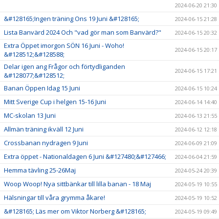
2024-06-20 21:30
&#128165;Ingen träning Ons 19 Juni &#128165;
2024-06-15 21:28
Lista Banvärd 2024 Och "vad gör man som Banvärd?"
2024-06-15 20:32
Extra Öppet imorgon SÖN 16 Juni - Woho!
2024-06-15 20:17
&#128512;&#128588;
Delar igen ang Frågor och förtydliganden
2024-06-15 17:21
&#128077;&#128512;
Banan Öppen Idag 15 Juni
2024-06-15 10:24
Mitt Sverige Cup i helgen 15-16 Juni
2024-06-14 14:40
MC-skolan 13 Juni
2024-06-13 21:55
Allmän träning ikväll 12 Juni
2024-06-12 12:18
Crossbanan nydragen 9 Juni
2024-06-09 21:09
Extra öppet - Nationaldagen 6 Juni &#127480;&#127466;
2024-06-04 21:59
Hemma tävling 25-26Maj
2024-05-24 20:39
Woop Woop! Nya sittbänkar till lilla banan - 18 Maj
2024-05-19 10:55
Hälsningar till våra grymma åkare!
2024-05-19 10:52
&#128165; Läs mer om Viktor Norberg &#128165;
2024-05-19 09:49