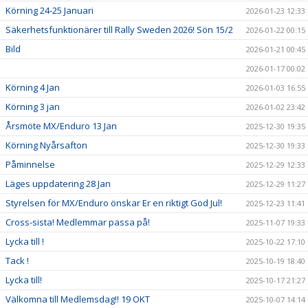
Körning 24-25 Januari
2026-01-23 12:33
Säkerhetsfunktionärer till Rally Sweden 2026! Sön 15/2
2026-01-22 00:15
Bild
2026-01-21 00:45
2026-01-17 00:02
Körning 4 Jan
2026-01-03 16:55
Körning 3 jan
2026-01-02 23:42
Årsmöte MX/Enduro 13 Jan
2025-12-30 19:35
Körning Nyårsafton
2025-12-30 19:33
Påminnelse
2025-12-29 12:33
Läges uppdatering 28 Jan
2025-12-29 11:27
Styrelsen för MX/Enduro önskar Er en riktigt God Jul!
2025-12-23 11:41
Cross-sista! Medlemmar passa på!
2025-11-07 19:33
Lycka till !
2025-10-22 17:10
Tack !
2025-10-19 18:40
Lycka till!
2025-10-17 21:27
Välkomna till Medlemsdag!! 19 OKT
2025-10-07 14:14