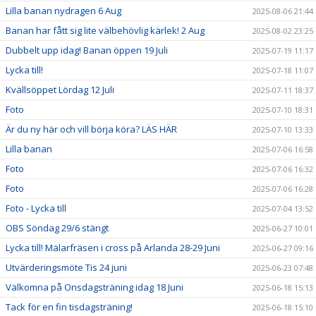
Lilla banan nydragen 6 Aug
2025-08-06 21:44
Banan har fått sig lite välbehövlig kärlek! 2 Aug
2025-08-02 23:25
Dubbelt upp idag! Banan öppen 19 Juli
2025-07-19 11:17
Lycka till!
2025-07-18 11:07
Kvällsöppet Lördag 12 Juli
2025-07-11 18:37
Foto
2025-07-10 18:31
Är du ny här och vill börja köra? LÄS HÄR
2025-07-10 13:33
Lilla banan
2025-07-06 16:58
Foto
2025-07-06 16:32
Foto
2025-07-06 16:28
Foto - Lycka till
2025-07-04 13:52
OBS Söndag 29/6 stängt
2025-06-27 10:01
Lycka till! Mälarfräsen i cross på Arlanda 28-29 Juni
2025-06-27 09:16
Utvärderingsmöte Tis 24 juni
2025-06-23 07:48
Välkomna på Onsdagsträning idag 18 Juni
2025-06-18 15:13
Tack för en fin tisdagsträning!
2025-06-18 15:10