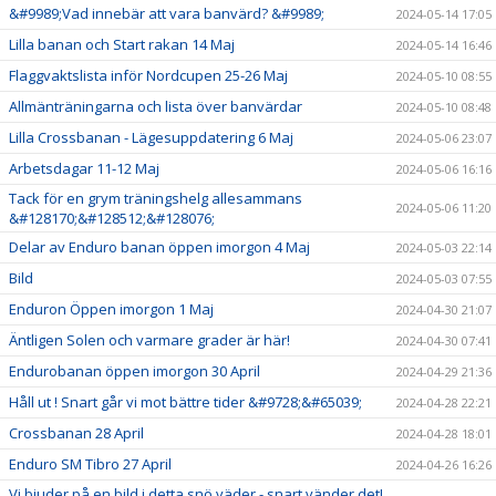
&#9989;Vad innebär att vara banvärd? &#9989;
2024-05-14 17:05
Lilla banan och Start rakan 14 Maj
2024-05-14 16:46
Flaggvaktslista inför Nordcupen 25-26 Maj
2024-05-10 08:55
Allmänträningarna och lista över banvärdar
2024-05-10 08:48
Lilla Crossbanan - Lägesuppdatering 6 Maj
2024-05-06 23:07
Arbetsdagar 11-12 Maj
2024-05-06 16:16
Tack för en grym träningshelg allesammans
2024-05-06 11:20
&#128170;&#128512;&#128076;
Delar av Enduro banan öppen imorgon 4 Maj
2024-05-03 22:14
Bild
2024-05-03 07:55
Enduron Öppen imorgon 1 Maj
2024-04-30 21:07
Äntligen Solen och varmare grader är här!
2024-04-30 07:41
Endurobanan öppen imorgon 30 April
2024-04-29 21:36
Håll ut ! Snart går vi mot bättre tider &#9728;&#65039;
2024-04-28 22:21
Crossbanan 28 April
2024-04-28 18:01
Enduro SM Tibro 27 April
2024-04-26 16:26
Vi bjuder på en bild i detta snö väder - snart vänder det!