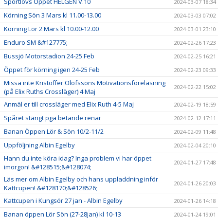
Sportlovs Öppet HELGEN V.10
2024-03-07 18:34
Körning Sön 3 Mars kl 11.00-13.00
2024-03-03 07:02
Körning Lör 2 Mars kl 10.00-12.00
2024-03-01 23:10
Enduro SM &#127775;
2024-02-26 17:23
Bussjö Motorstadion 24-25 Feb
2024-02-25 16:21
Öppet för körning igen 24-25 Feb
2024-02-23 09:33
Missa inte Kristoffer Olofssons Motivationsföreläsning
2024-02-22 15:02
(på Elix Ruths Crossläger) 4 Maj
Anmäl er till crossläger med Elix Ruth 4-5 Maj
2024-02-19 18:59
Spåret stängt pga betande renar
2024-02-12 17:11
Banan Öppen Lör & Sön 10/2-11/2
2024-02-09 11:48
Uppföljning Albin Egelby
2024-02-04 20:10
Hann du inte köra idag? Inga problem vi har öppet
2024-01-27 17:48
imorgon! &#128515;&#128074;
Läs mer om Albin Egelby och hans uppladdning inför
2024-01-26 20:03
Kattcupen! &#128170;&#128526;
Kattcupen i Kungsör 27 jan - Albin Egelby
2024-01-26 14:18
Banan öppen Lör Sön (27-28jan) kl 10-13
2024-01-24 19:01