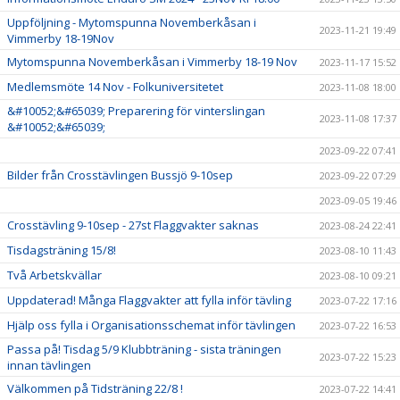
Uppföljning - Mytomspunna Novemberkåsan i
2023-11-21 19:49
Vimmerby 18-19Nov
Mytomspunna Novemberkåsan i Vimmerby 18-19 Nov
2023-11-17 15:52
Medlemsmöte 14 Nov - Folkuniversitetet
2023-11-08 18:00
&#10052;&#65039; Preparering för vinterslingan
2023-11-08 17:37
&#10052;&#65039;
2023-09-22 07:41
Bilder från Crosstävlingen Bussjö 9-10sep
2023-09-22 07:29
2023-09-05 19:46
Crosstävling 9-10sep - 27st Flaggvakter saknas
2023-08-24 22:41
Tisdagsträning 15/8!
2023-08-10 11:43
Två Arbetskvällar
2023-08-10 09:21
Uppdaterad! Många Flaggvakter att fylla inför tävling
2023-07-22 17:16
Hjälp oss fylla i Organisationsschemat inför tävlingen
2023-07-22 16:53
Passa på! Tisdag 5/9 Klubbträning - sista träningen
2023-07-22 15:23
innan tävlingen
Välkommen på Tidsträning 22/8 !
2023-07-22 14:41