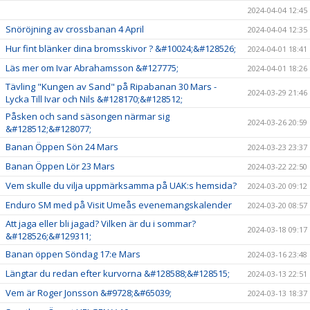
2024-04-04 12:45
Snöröjning av crossbanan 4 April
2024-04-04 12:35
Hur fint blänker dina bromsskivor ? &#10024;&#128526;
2024-04-01 18:41
Läs mer om Ivar Abrahamsson &#127775;
2024-04-01 18:26
Tävling "Kungen av Sand" på Ripabanan 30 Mars -
2024-03-29 21:46
Lycka Till Ivar och Nils &#128170;&#128512;
Påsken och sand säsongen närmar sig
2024-03-26 20:59
&#128512;&#128077;
Banan Öppen Sön 24 Mars
2024-03-23 23:37
Banan Öppen Lör 23 Mars
2024-03-22 22:50
Vem skulle du vilja uppmärksamma på UAK:s hemsida?
2024-03-20 09:12
Enduro SM med på Visit Umeås evenemangskalender
2024-03-20 08:57
Att jaga eller bli jagad? Vilken är du i sommar?
2024-03-18 09:17
&#128526;&#129311;
Banan öppen Söndag 17:e Mars
2024-03-16 23:48
Längtar du redan efter kurvorna &#128588;&#128515;
2024-03-13 22:51
Vem är Roger Jonsson &#9728;&#65039;
2024-03-13 18:37