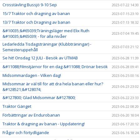
Crosstävling Bussjö 9-10 Sep
2023-07-22 14:30
15/7 Traktor och dragning av banan
2023-07-15 23:10
13/7 Traktor och Dragning av banan
2023-07-13 18:32
&#10035;&#65039;Träningsläger med Elix Ruth
2023-07-04 19:45
&#10035;&#65039; - för alla nivåer
Ledarledda Tisdagsträningar (Klubbträningar) -
2023-07-03 21:12
Semesteruppehåll
Se hit! Onsdag 12 JULI - Besök av UTMAB
2023-06-28 11:39
&#11088;Filmstjärnor för en dag &#11088; Drönar besök
2023-06-28 09:41
Midsommardagen - Vilken dag!
2023-06-25 00:16
Midsommar är väl till för att dra hela banan eller hur?
2023-06-23 23:02
&#128521;&#128074;
&#127800; Glad Midsommar &#127800;
2023-06-22 23:33
Traktor Gänget
2023-06-22 08:20
Förbättringar av Endurobanan
2023-06-20 18:04
Traktor & dragning av banan - Uppdatering!
2023-06-17 20:12
Frågor och förtydligande
2023-06-16 18:24