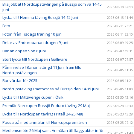
Bra jobbat ! Nordcupstävlingen på Bussjö som va 14-15
2025-06-18 14:53
juni
Lycka till ! Hemma tävling Bussjö 14-15 Juni
2025-06-13 11:44
Foto
2025-06-11 23:21
Foton från Tisdags träning 10 juni
2025-06-11 23:10
Delar av Endurobanan dragen 9 Juni
2025-06-09 19:25
Banan öppen Sön 8 Juni
2025-06-07 19:31
Stort lycka till! Nordcupen i Gällivare
2025-06-07 07:57
Påminnelse ! Banan stängd 11 Juni fram tills
2025-06-05 11:35
Nordcupstävlingen
Banvärdar för 2025
2025-06-05 11:21
Nordcupstävling i motocross på Bussjö den 14-15 Juni
2025-06-05 11:00
Lycka till ! MittSverige cupen i Övik
2025-05-30 12:16
Premiär Norrcupen Bussjö Enduro tävling 29 Maj
2025-05-28 12:30
Lycka till ! Nordcupen tävling i Piteå 24-25 Maj
2025-05-23 13:28
Passa på med anmälan till Norrcupspremiären
2025-05-23 07:12
Medlemsmöte 26 Maj samt Anmälan till flaggvakter inför
2025-05-21 21:48