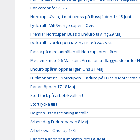
Banvärdar för 2025
Nordcupstävling i motocross på Bussjö den 14-15 Juni
Lycka till ! MittSverige cupen i Övik
Premiär Norrcupen Bussjö Enduro tävling 29 Maj
Lycka till ! Nordcupen tävling i Piteå 24-25 Maj
Passa på med anmälan till Norrcupspremiären
Medlemsmöte 26 Maj samt Anmälan till flaggvakter inför N
Enduro spåret öppnar igen Ons 21 Maj
Funktionärer till Norrcupen i Enduro på Bussjö Motorstad
Banan öppen 17-18 Maj
Stort tack på arbetskvällen !
Stort lycka till !
Dagens Tisdagsträning inställd
Arbetsdag Endurobanan 8 Maj
Arbetskväll Onsdag 14/5
Banorna är öppna imorgon lördag 3Maj