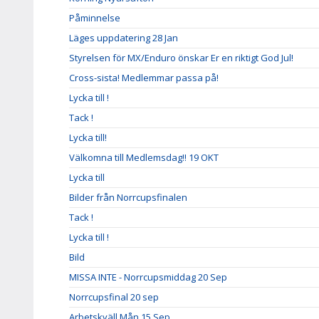
Påminnelse
Läges uppdatering 28 Jan
Styrelsen för MX/Enduro önskar Er en riktigt God Jul!
Cross-sista! Medlemmar passa på!
Lycka till !
Tack !
Lycka till!
Välkomna till Medlemsdag!! 19 OKT
Lycka till
Bilder från Norrcupsfinalen
Tack !
Lycka till !
Bild
MISSA INTE - Norrcupsmiddag 20 Sep
Norrcupsfinal 20 sep
Arbetskväll Mån 15 Sep