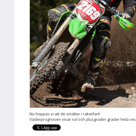
Nu hoppas vi att de smälter i raketfart!
Väderprognosen visar sol och plusgrader grader hela ve