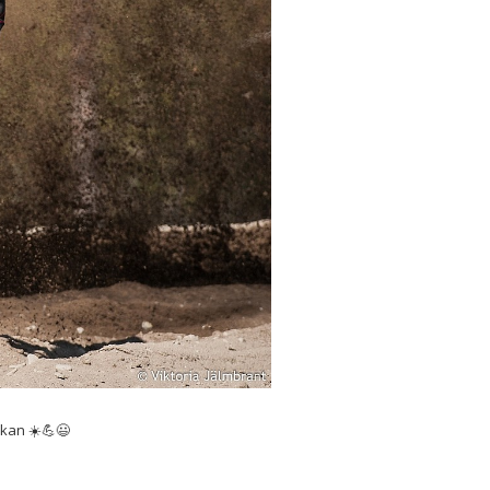
ckan ☀️💪😃