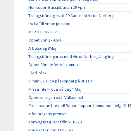
Norrcupen Bussjöbanan 29 April
Tisdagsträning ikväll 29 April med Victor Norberg
Lycka Till Anton Jonsson
MC-SKOLAN 2025
Öppet Sön 27 April
Arbetsdag 8Maj
Tisdagsträningarna med Victor Norberg är igång!
Öppet Sön - Mån. Välkomna!
Glad Påsk
Vi har E X T R A påsköppet på Bussjö!
Missa inte Prova på dag 1 Maj
Öppet imorgon oxå! Välkomna!
Crossbanan harvad! Banan öppnar kommande helg 12-13 
Inför helgens premiär
Körning idag 14/1 från kl 18-20
Körning Lör Sön 11-12 Jan