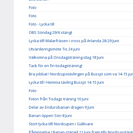
Foto
Foto
Foto - Lycka till
OBS Söndag 29/6 stängt
Lycka till! Mälarfräsen i cross på Arlanda 28-29 Juni
Utvärderingsmöte Tis 24 juni
Välkomna på Onsdagsträning idag 18 Juni
Tack för en fin tisdagsträning!
Bra jobbat ! Nordcupstävlingen på Bussjö som va 14-15 jun
Lycka till ! Hemma tävling Bussjö 14-15 Juni
Foto
Foton från Tisdags träning 10 juni
Delar av Endurobanan dragen 9 Juni
Banan öppen Sön 8 Juni
Stort lycka till! Nordcupen i Gällivare
Påminnelse ! Banan stängd 11 Juni fram tills Nordcupstävl