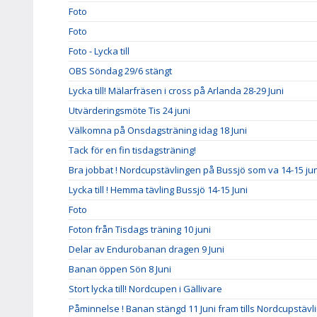
Foto
Foto
Foto - Lycka till
OBS Söndag 29/6 stängt
Lycka till! Mälarfräsen i cross på Arlanda 28-29 Juni
Utvärderingsmöte Tis 24 juni
Välkomna på Onsdagsträning idag 18 Juni
Tack för en fin tisdagsträning!
Bra jobbat ! Nordcupstävlingen på Bussjö som va 14-15 jun
Lycka till ! Hemma tävling Bussjö 14-15 Juni
Foto
Foton från Tisdags träning 10 juni
Delar av Endurobanan dragen 9 Juni
Banan öppen Sön 8 Juni
Stort lycka till! Nordcupen i Gällivare
Påminnelse ! Banan stängd 11 Juni fram tills Nordcupstävl