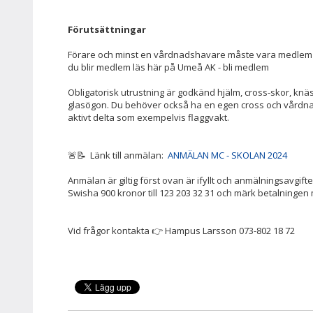
Förutsättningar
Förare och minst en vårdnadshavare måste vara medlem 
du blir medlem läs här på Umeå AK - bli medlem
Obligatorisk utrustning är godkänd hjälm, cross-skor, k
glasögon. Du behöver också ha en egen cross och vård
aktivt delta som exempelvis flaggvakt.
🚨📝 Länk till anmälan:
ANMÄLAN MC - SKOLAN 2024
Anmälan är giltig först ovan är ifyllt och anmälningsavgifte
Swisha 900 kronor till 123 203 32 31 och märk betalninge
Vid frågor kontakta 👉 Hampus Larsson 073-802 18 72