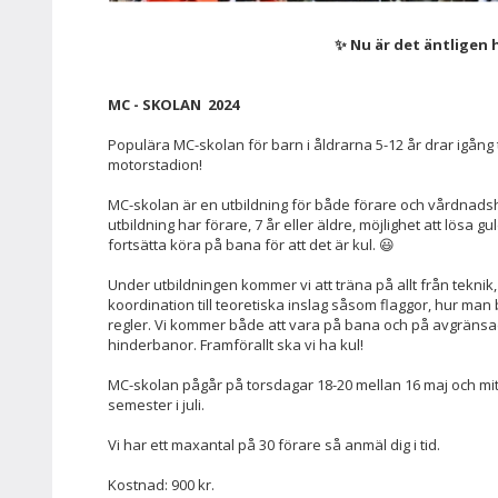
✨ Nu är det äntligen 
MC - SKOLAN 2024
Populära MC-skolan för barn i åldrarna 5-12 år drar igång
motorstadion!
MC-skolan är en utbildning för både förare och vårdna
utbildning har förare, 7 år eller äldre, möjlighet att lösa g
fortsätta köra på bana för att det är kul. 😃
Under utbildningen kommer vi att träna på allt från teknik
koordination till teoretiska inslag såsom flaggor, hur man
regler. Vi kommer både att vara på bana och på avgränsad
hinderbanor. Framförallt ska vi ha kul!
MC-skolan pågår på torsdagar 18-20 mellan 16 maj och m
semester i juli.
Vi har ett maxantal på 30 förare så anmäl dig i tid.
Kostnad: 900 kr.