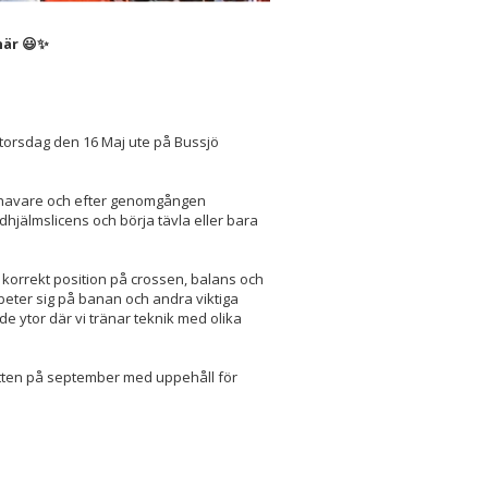
här 😃✨
 torsdag den 16 Maj ute på Bussjö
dshavare och efter genomgången
uldhjälmslicens och börja tävla eller bara
, korrekt position på crossen, balans och
 beter sig på banan och andra viktiga
e ytor där vi tränar teknik med olika
itten på september med uppehåll för