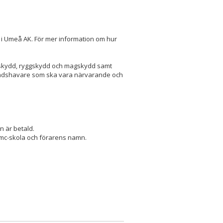
i Umeå AK. För mer information om hur
näskydd, ryggskydd och magskydd samt
nadshavare som ska vara närvarande och
n är betald.
n mc-skola och förarens namn.