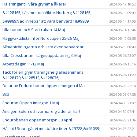
Hälsningar till våra grymma åkare!
2024-05-19 10:52
&#128165; Läs mer om Viktor Norberg &#128165;
2024-05-19 09:49
&#9989;Vad innebär att vara banvärd? &#9989;
2024-05-14 17:05
Lilla banan och Start rakan 14 Maj
2024-05-14 16:46
Flaggvaktslista inför Nordcupen 25-26 Maj
2024-05-10 08:55
Allmänträningarna och lista över banvärdar
2024-05-10 08:48
Lilla Crossbanan - Lägesuppdatering 6 Maj
2024-05-06 23:07
Arbetsdagar 11-12 Maj
2024-05-06 16:16
Tack för en grym träningshelg allesammans
2024-05-06 11:20
&#128170;&#128512;&#128076;
Delar av Enduro banan öppen imorgon 4 Maj
2024-05-03 22:14
Bild
2024-05-03 07:55
Enduron Öppen imorgon 1 Maj
2024-04-30 21:07
Äntligen Solen och varmare grader är här!
2024-04-30 07:41
Endurobanan öppen imorgon 30 April
2024-04-29 21:36
Håll ut ! Snart går vi mot bättre tider &#9728;&#65039;
2024-04-28 22:21