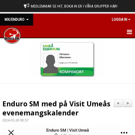
MEDLEMMAR SE HIT, BOKA IN ER I VÅRA GRUPPER HÄR!
MX/ENDURO
LOGGA IN
HEM
NYHETER
KALENDER
BILDGALLERI
DOKUMENT
Enduro SM med på Visit Umeås
<
>
KONTAKT
evenemangskalender
2024-03-20 08:57