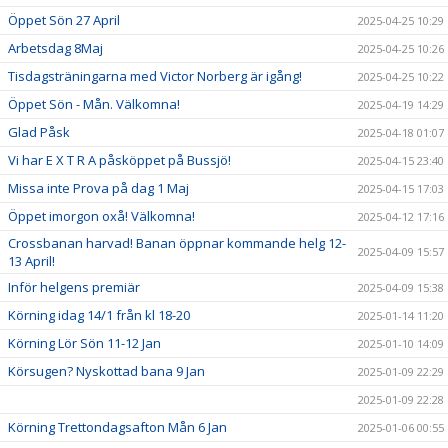
Öppet Sön 27 April
2025-04-25 10:29
Arbetsdag 8Maj
2025-04-25 10:26
Tisdagsträningarna med Victor Norberg är igång!
2025-04-25 10:22
Öppet Sön - Mån. Välkomna!
2025-04-19 14:29
Glad Påsk
2025-04-18 01:07
Vi har E X T R A påsköppet på Bussjö!
2025-04-15 23:40
Missa inte Prova på dag 1 Maj
2025-04-15 17:03
Öppet imorgon oxå! Välkomna!
2025-04-12 17:16
Crossbanan harvad! Banan öppnar kommande helg 12-
2025-04-09 15:57
13 April!
Inför helgens premiär
2025-04-09 15:38
Körning idag 14/1 från kl 18-20
2025-01-14 11:20
Körning Lör Sön 11-12 Jan
2025-01-10 14:09
Körsugen? Nyskottad bana 9 Jan
2025-01-09 22:29
2025-01-09 22:28
Körning Trettondagsafton Mån 6 Jan
2025-01-06 00:55