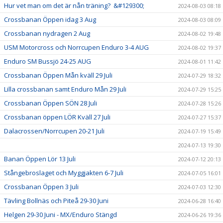
Hur vet man om det är nån träning? &#129300;
2024-08-03 08:18
Crossbanan Öppen idag 3 Aug
2024-08-03 08:09
Crossbanan nydragen 2 Aug
2024-08-02 19:48
USM Motorcross och Norrcupen Enduro 3-4 AUG
2024-08-02 19:37
Enduro SM Bussjö 24-25 AUG
2024-08-01 11:42
Crossbanan Öppen Mån kväll 29 Juli
2024-07-29 18:32
Lilla crossbanan samt Enduro Mån 29 Juli
2024-07-29 15:25
Crossbanan Öppen SÖN 28 Juli
2024-07-28 15:26
Crossbanan öppen LÖR Kväll 27 Juli
2024-07-27 15:37
Dalacrossen/Norrcupen 20-21 Juli
2024-07-19 15:49
2024-07-13 19:30
Banan Öppen Lör 13 Juli
2024-07-12 20:13
Stångebroslaget och Myggjakten 6-7 Juli
2024-07-05 16:01
Crossbanan Öppen 3 Juli
2024-07-03 12:30
Tävling Bollnäs och Piteå 29-30 Juni
2024-06-28 16:40
Helgen 29-30 Juni - MX/Enduro Stängd
2024-06-26 19:36