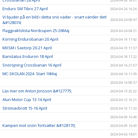
Crossbanan 28 April
2024-04-28 18:01
Enduro SM Tibro 27 April
2024-04-26 16:26
Vi bjuder på en bild i detta snö väder - snart vänder det!
2024-04-24 08:47
&#128074;
Flaggvaktslista Nordcupen 25-26Maj
2024-04-24 08:21
Körning Endurobanan 20 April
2024-04-19 17:42
MXSM i Saxtorp 20-21 April
2024-04-19 11:37
Banstatus Enduron 18 April
2024-04-18 17:22
Snöröjning Crossbanan 16 April
2024-04-16 21:07
MC-SKOLAN 2024 Start 16Maj
2024-04-16 11:39
2024-04-16 08:37
Läs mer om Anton Jonsson &#127775;
2024-04-13 20:22
Alun Motor Cup 13-14 April
2024-04-12 10:21
Strömavbrott 15-16 April
2024-04-10 11:53
2024-04-09 16:49
Kampen mot snön fortsätter &#128170;
2024-04-09 16:43
2024-04-06 14:01