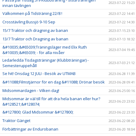
Passa på! Tisdag 5/9 Klubbträning - sista träningen
2023-07-22 15:23
innan tävlingen
Välkommen på Tidsträning 22/8 !
2023-07-22 14:41
Crosstävling Bussjö 9-10 Sep
2023-07-22 14:30
15/7 Traktor och dragning av banan
2023-07-15 23:10
13/7 Traktor och Dragning av banan
2023-07-13 18:32
&#10035;&#65039;Träningsläger med Elix Ruth
2023-07-04 19:45
&#10035;&#65039; - för alla nivåer
Ledarledda Tisdagsträningar (Klubbträningar) -
2023-07-03 21:12
Semesteruppehåll
Se hit! Onsdag 12 JULI - Besök av UTMAB
2023-06-28 11:39
&#11088;Filmstjärnor för en dag &#11088; Drönar besök
2023-06-28 09:41
Midsommardagen - Vilken dag!
2023-06-25 00:16
Midsommar är väl till för att dra hela banan eller hur?
2023-06-23 23:02
&#128521;&#128074;
&#127800; Glad Midsommar &#127800;
2023-06-22 23:33
Traktor Gänget
2023-06-22 08:20
Förbättringar av Endurobanan
2023-06-20 18:04