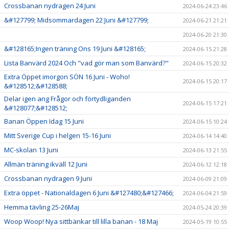
Crossbanan nydragen 24 Juni
2024-06-24 23:46
&#127799; Midsommardagen 22 Juni &#127799;
2024-06-21 21:21
2024-06-20 21:30
&#128165;Ingen träning Ons 19 Juni &#128165;
2024-06-15 21:28
Lista Banvärd 2024 Och "vad gör man som Banvärd?"
2024-06-15 20:32
Extra Öppet imorgon SÖN 16 Juni - Woho!
2024-06-15 20:17
&#128512;&#128588;
Delar igen ang Frågor och förtydliganden
2024-06-15 17:21
&#128077;&#128512;
Banan Öppen Idag 15 Juni
2024-06-15 10:24
Mitt Sverige Cup i helgen 15-16 Juni
2024-06-14 14:40
MC-skolan 13 Juni
2024-06-13 21:55
Allmän träning ikväll 12 Juni
2024-06-12 12:18
Crossbanan nydragen 9 Juni
2024-06-09 21:09
Extra öppet - Nationaldagen 6 Juni &#127480;&#127466;
2024-06-04 21:59
Hemma tävling 25-26Maj
2024-05-24 20:39
Woop Woop! Nya sittbänkar till lilla banan - 18 Maj
2024-05-19 10:55