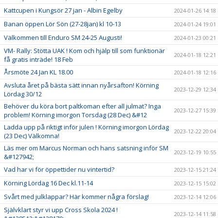
Kattcupen i Kungsör 27 jan - Albin Egelby
2024-01-26 14:18
Banan öppen Lör Sön (27-28jan) kl 10-13
2024-01-24 19:01
Välkommen till Enduro SM 24-25 Augusti!
2024-01-23 00:21
VM- Rally: Stötta UAK ! Kom och hjälp till som funktionär
2024-01-18 12:21
få gratis inträde! 18 Feb
Årsmöte 24 Jan KL 18.00
2024-01-18 12:16
Avsluta året på bästa sätt innan nyårsafton! Körning
2023-12-29 12:34
Lördag 30/12
Behöver du köra bort paltkoman efter all julmat? Inga
2023-12-27 15:39
problem! Körning imorgon Torsdag (28 Dec) &#12
Ladda upp på riktigt inför julen ! Körning imorgon Lördag
2023-12-22 20:04
(23 Dec) Välkomna!
Läs mer om Marcus Norman och hans satsning inför SM
2023-12-19 10:55
&#127942;
Vad har vi för öppettider nu vintertid?
2023-12-15 21:24
Körning Lördag 16 Dec kl.11-14
2023-12-15 15:02
Svårt med julklappar? Här kommer några förslag!
2023-12-14 12:06
Självklart styr vi upp Cross Skola 2024 !
2023-12-14 11:58