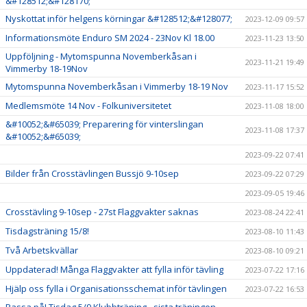
&#128512;&#128170;
Nyskottat inför helgens körningar &#128512;&#128077;
2023-12-09 09:57
Informationsmöte Enduro SM 2024 - 23Nov Kl 18.00
2023-11-23 13:50
Uppföljning - Mytomspunna Novemberkåsan i
2023-11-21 19:49
Vimmerby 18-19Nov
Mytomspunna Novemberkåsan i Vimmerby 18-19 Nov
2023-11-17 15:52
Medlemsmöte 14 Nov - Folkuniversitetet
2023-11-08 18:00
&#10052;&#65039; Preparering för vinterslingan
2023-11-08 17:37
&#10052;&#65039;
2023-09-22 07:41
Bilder från Crosstävlingen Bussjö 9-10sep
2023-09-22 07:29
2023-09-05 19:46
Crosstävling 9-10sep - 27st Flaggvakter saknas
2023-08-24 22:41
Tisdagsträning 15/8!
2023-08-10 11:43
Två Arbetskvällar
2023-08-10 09:21
Uppdaterad! Många Flaggvakter att fylla inför tävling
2023-07-22 17:16
Hjälp oss fylla i Organisationsschemat inför tävlingen
2023-07-22 16:53