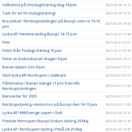
Välkomna på Onsdagsträning idag 18 Juni
2025-06-18 15:13
Tack för en fin tisdagsträning!
2025-06-18 15:10
Bra jobbat ! Nordcupstävlingen på Bussjö som va 14-15
2025-06-18 14:53
juni
Lycka till ! Hemma tävling Bussjö 14-15 Juni
2025-06-13 11:44
Foto
2025-06-11 23:21
Foton från Tisdags träning 10 juni
2025-06-11 23:10
Delar av Endurobanan dragen 9 Juni
2025-06-09 19:25
Banan öppen Sön 8 Juni
2025-06-07 19:31
Stort lycka till! Nordcupen i Gällivare
2025-06-07 07:57
Påminnelse ! Banan stängd 11 Juni fram tills
2025-06-05 11:35
Nordcupstävlingen
Banvärdar för 2025
2025-06-05 11:21
Nordcupstävling i motocross på Bussjö den 14-15 Juni
2025-06-05 11:00
Lycka till ! MittSverige cupen i Övik
2025-05-30 12:16
Premiär Norrcupen Bussjö Enduro tävling 29 Maj
2025-05-28 12:30
Lycka till ! Nordcupen tävling i Piteå 24-25 Maj
2025-05-23 13:28