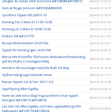
Längtar du redan efter kurvorna &#128588;&#128515;
2024-03-13 22:51
Vem är Roger Jonsson &#9728;&#65039;
2024-03-13 18:37
Sportlovs Öppet HELGEN V.10
2024-03-07 18:34
Körning Sön 3 Mars kl 11.00-13.00
2024-03-03 07:02
Körning Lör 2 Mars kl 10.00-12.00
2024-03-01 23:10
Enduro SM &#127775;
2024-02-26 17:23
Bussjö Motorstadion 24-25 Feb
2024-02-25 16:21
Öppet för körning igen 24-25 Feb
2024-02-23 09:33
Missa inte Kristoffer Olofssons Motivationsföreläsning
2024-02-22 15:02
(på Elix Ruths Crossläger) 4 Maj
Anmäl er till crossläger med Elix Ruth 4-5 Maj
2024-02-19 18:59
Spåret stängt pga betande renar
2024-02-12 17:11
Banan Öppen Lör & Sön 10/2-11/2
2024-02-09 11:48
Uppföljning Albin Egelby
2024-02-04 20:10
Hann du inte köra idag? Inga problem vi har öppet
2024-01-27 17:48
imorgon! &#128515;&#128074;
Läs mer om Albin Egelby och hans uppladdning inför
2024-01-26 20:03
Kattcupen! &#128170;&#128526;