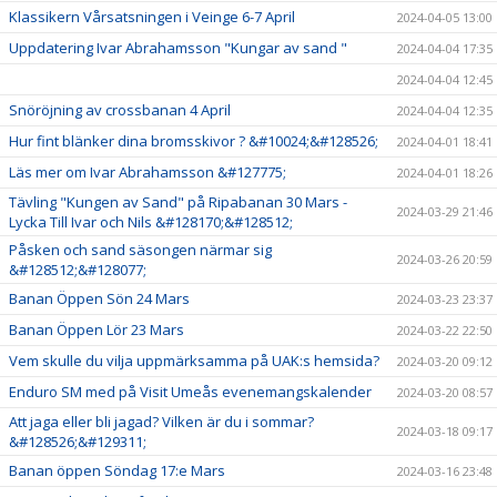
Klassikern Vårsatsningen i Veinge 6-7 April
2024-04-05 13:00
Uppdatering Ivar Abrahamsson "Kungar av sand "
2024-04-04 17:35
2024-04-04 12:45
Snöröjning av crossbanan 4 April
2024-04-04 12:35
Hur fint blänker dina bromsskivor ? &#10024;&#128526;
2024-04-01 18:41
Läs mer om Ivar Abrahamsson &#127775;
2024-04-01 18:26
Tävling "Kungen av Sand" på Ripabanan 30 Mars -
2024-03-29 21:46
Lycka Till Ivar och Nils &#128170;&#128512;
Påsken och sand säsongen närmar sig
2024-03-26 20:59
&#128512;&#128077;
Banan Öppen Sön 24 Mars
2024-03-23 23:37
Banan Öppen Lör 23 Mars
2024-03-22 22:50
Vem skulle du vilja uppmärksamma på UAK:s hemsida?
2024-03-20 09:12
Enduro SM med på Visit Umeås evenemangskalender
2024-03-20 08:57
Att jaga eller bli jagad? Vilken är du i sommar?
2024-03-18 09:17
&#128526;&#129311;
Banan öppen Söndag 17:e Mars
2024-03-16 23:48