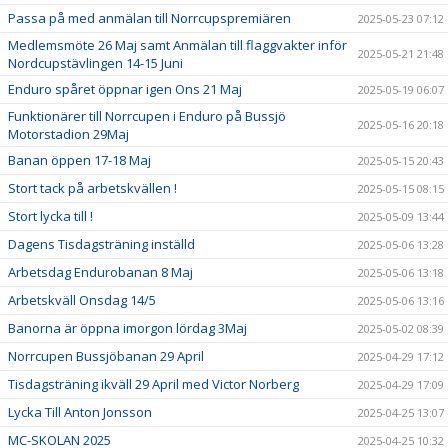
Passa på med anmälan till Norrcupspremiären
2025-05-23 07:12
Medlemsmöte 26 Maj samt Anmälan till flaggvakter inför
2025-05-21 21:48
Nordcupstävlingen 14-15 Juni
Enduro spåret öppnar igen Ons 21 Maj
2025-05-19 06:07
Funktionärer till Norrcupen i Enduro på Bussjö
2025-05-16 20:18
Motorstadion 29Maj
Banan öppen 17-18 Maj
2025-05-15 20:43
Stort tack på arbetskvällen !
2025-05-15 08:15
Stort lycka till !
2025-05-09 13:44
Dagens Tisdagsträning inställd
2025-05-06 13:28
Arbetsdag Endurobanan 8 Maj
2025-05-06 13:18
Arbetskväll Onsdag 14/5
2025-05-06 13:16
Banorna är öppna imorgon lördag 3Maj
2025-05-02 08:39
Norrcupen Bussjöbanan 29 April
2025-04-29 17:12
Tisdagsträning ikväll 29 April med Victor Norberg
2025-04-29 17:09
Lycka Till Anton Jonsson
2025-04-25 13:07
MC-SKOLAN 2025
2025-04-25 10:32