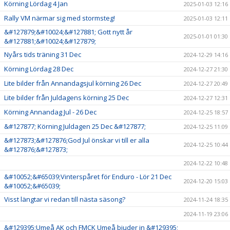
Körning Lördag 4 Jan
2025-01-03 12:16
Rally VM närmar sig med stormsteg!
2025-01-03 12:11
&#127879;&#10024;&#127881; Gott nytt år
2025-01-01 01:30
&#127881;&#10024;&#127879;
Nyårs tids träning 31 Dec
2024-12-29 14:16
Körning Lördag 28 Dec
2024-12-27 21:30
Lite bilder från Annandagsjul körning 26 Dec
2024-12-27 20:49
Lite bilder från Juldagens körning 25 Dec
2024-12-27 12:31
Körning Annandag Jul - 26 Dec
2024-12-25 18:57
&#127877; Körning Juldagen 25 Dec &#127877;
2024-12-25 11:09
&#127873;&#127876;God Jul önskar vi till er alla
2024-12-25 10:44
&#127876;&#127873;
2024-12-22 10:48
&#10052;&#65039;Vinterspåret för Enduro - Lör 21 Dec
2024-12-20 15:03
&#10052;&#65039;
Visst längtar vi redan till nästa säsong?
2024-11-24 18:35
2024-11-19 23:06
&#129395;Umeå AK och FMCK Umeå bjuder in &#129395;