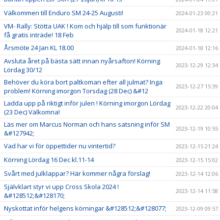
Välkommen till Enduro SM 24-25 Augusti!
2024-01-23 00:21
VM- Rally: Stötta UAK ! Kom och hjälp till som funktionär
2024-01-18 12:21
få gratis inträde! 18 Feb
Årsmöte 24 Jan KL 18.00
2024-01-18 12:16
Avsluta året på bästa sätt innan nyårsafton! Körning
2023-12-29 12:34
Lördag 30/12
Behöver du köra bort paltkoman efter all julmat? Inga
2023-12-27 15:39
problem! Körning imorgon Torsdag (28 Dec) &#12
Ladda upp på riktigt inför julen ! Körning imorgon Lördag
2023-12-22 20:04
(23 Dec) Välkomna!
Läs mer om Marcus Norman och hans satsning inför SM
2023-12-19 10:55
&#127942;
Vad har vi för öppettider nu vintertid?
2023-12-15 21:24
Körning Lördag 16 Dec kl.11-14
2023-12-15 15:02
Svårt med julklappar? Här kommer några förslag!
2023-12-14 12:06
Självklart styr vi upp Cross Skola 2024 !
2023-12-14 11:58
&#128512;&#128170;
Nyskottat inför helgens körningar &#128512;&#128077;
2023-12-09 09:57