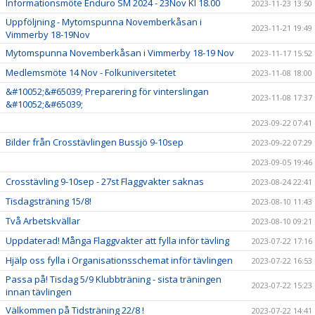
Informationsmöte Enduro SM 2024 - 23Nov Kl 18.00
2023-11-23 13:50
Uppföljning - Mytomspunna Novemberkåsan i
2023-11-21 19:49
Vimmerby 18-19Nov
Mytomspunna Novemberkåsan i Vimmerby 18-19 Nov
2023-11-17 15:52
Medlemsmöte 14 Nov - Folkuniversitetet
2023-11-08 18:00
&#10052;&#65039; Preparering för vinterslingan
2023-11-08 17:37
&#10052;&#65039;
2023-09-22 07:41
Bilder från Crosstävlingen Bussjö 9-10sep
2023-09-22 07:29
2023-09-05 19:46
Crosstävling 9-10sep - 27st Flaggvakter saknas
2023-08-24 22:41
Tisdagsträning 15/8!
2023-08-10 11:43
Två Arbetskvällar
2023-08-10 09:21
Uppdaterad! Många Flaggvakter att fylla inför tävling
2023-07-22 17:16
Hjälp oss fylla i Organisationsschemat inför tävlingen
2023-07-22 16:53
Passa på! Tisdag 5/9 Klubbträning - sista träningen
2023-07-22 15:23
innan tävlingen
Välkommen på Tidsträning 22/8 !
2023-07-22 14:41