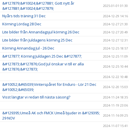
&#127879;&#10024;&#127881; Gott nytt år
2025-01-01 01:30
&#127881;&#10024;&#127879;
Nyårs tids träning 31 Dec
2024-12-29 14:16
Körning Lördag 28 Dec
2024-12-27 21:30
Lite bilder från Annandagsjul körning 26 Dec
2024-12-27 20:49
Lite bilder från Juldagens körning 25 Dec
2024-12-27 12:31
Körning Annandag Jul - 26 Dec
2024-12-25 18:57
&#127877; Körning Juldagen 25 Dec &#127877;
2024-12-25 11:09
&#127873;&#127876;God Jul önskar vi till er alla
2024-12-25 10:44
&#127876;&#127873;
2024-12-22 10:48
&#10052;&#65039;Vinterspåret för Enduro - Lör 21 Dec
2024-12-20 15:03
&#10052;&#65039;
Visst längtar vi redan till nästa säsong?
2024-11-24 18:35
2024-11-19 23:06
&#129395;Umeå AK och FMCK Umeå bjuder in &#129395;
2024-11-16 09:25
29 NOV
2024-11-07 15:41