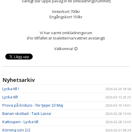
vanligt där uppe påväg in till omklädningsrummet)
Vinterkort 700kr
Engångskort 150kr
Vi har varmt omklädningsrum
(För tillfället är toaletterna/vattnet avstängt)
Välkomna! 😊
Nyhetsarkiv
Lycka till !
2026-03-20 18:54
Lycka till!
2026-03-13 20:25
Prova på Enduro - för tjejer 23 Maj
2026-03-10 14:01
Banan skottad - Tack Lasse
2026-02-28 13:06
Kattcupen - Lycka till
2026-02-28 13:05
Körning sön 2/2
2026-02-01 08:24