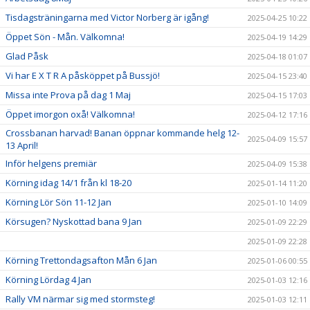
Tisdagsträningarna med Victor Norberg är igång!
2025-04-25 10:22
Öppet Sön - Mån. Välkomna!
2025-04-19 14:29
Glad Påsk
2025-04-18 01:07
Vi har E X T R A påsköppet på Bussjö!
2025-04-15 23:40
Missa inte Prova på dag 1 Maj
2025-04-15 17:03
Öppet imorgon oxå! Välkomna!
2025-04-12 17:16
Crossbanan harvad! Banan öppnar kommande helg 12-
2025-04-09 15:57
13 April!
Inför helgens premiär
2025-04-09 15:38
Körning idag 14/1 från kl 18-20
2025-01-14 11:20
Körning Lör Sön 11-12 Jan
2025-01-10 14:09
Körsugen? Nyskottad bana 9 Jan
2025-01-09 22:29
2025-01-09 22:28
Körning Trettondagsafton Mån 6 Jan
2025-01-06 00:55
Körning Lördag 4 Jan
2025-01-03 12:16
Rally VM närmar sig med stormsteg!
2025-01-03 12:11