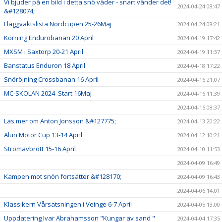
Vi bjuder på en bild i detta snö väder - snart vänder det!
2024-04-24 08:47
&#128074;
Flaggvaktslista Nordcupen 25-26Maj
2024-04-24 08:21
Körning Endurobanan 20 April
2024-04-19 17:42
MXSM i Saxtorp 20-21 April
2024-04-19 11:37
Banstatus Enduron 18 April
2024-04-18 17:22
Snöröjning Crossbanan 16 April
2024-04-16 21:07
MC-SKOLAN 2024 Start 16Maj
2024-04-16 11:39
2024-04-16 08:37
Läs mer om Anton Jonsson &#127775;
2024-04-13 20:22
Alun Motor Cup 13-14 April
2024-04-12 10:21
Strömavbrott 15-16 April
2024-04-10 11:53
2024-04-09 16:49
Kampen mot snön fortsätter &#128170;
2024-04-09 16:43
2024-04-06 14:01
Klassikern Vårsatsningen i Veinge 6-7 April
2024-04-05 13:00
Uppdatering Ivar Abrahamsson "Kungar av sand "
2024-04-04 17:35