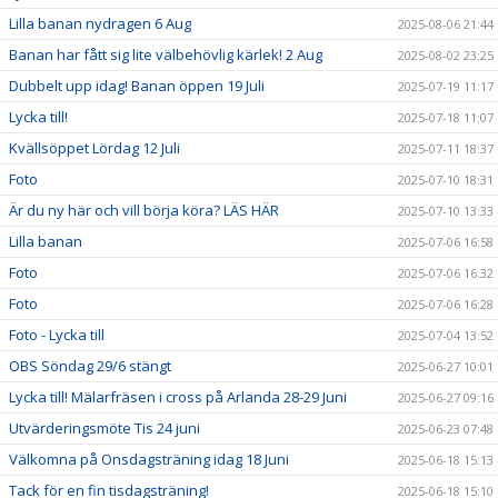
Lilla banan nydragen 6 Aug
2025-08-06 21:44
Banan har fått sig lite välbehövlig kärlek! 2 Aug
2025-08-02 23:25
Dubbelt upp idag! Banan öppen 19 Juli
2025-07-19 11:17
Lycka till!
2025-07-18 11:07
Kvällsöppet Lördag 12 Juli
2025-07-11 18:37
Foto
2025-07-10 18:31
Är du ny här och vill börja köra? LÄS HÄR
2025-07-10 13:33
Lilla banan
2025-07-06 16:58
Foto
2025-07-06 16:32
Foto
2025-07-06 16:28
Foto - Lycka till
2025-07-04 13:52
OBS Söndag 29/6 stängt
2025-06-27 10:01
Lycka till! Mälarfräsen i cross på Arlanda 28-29 Juni
2025-06-27 09:16
Utvärderingsmöte Tis 24 juni
2025-06-23 07:48
Välkomna på Onsdagsträning idag 18 Juni
2025-06-18 15:13
Tack för en fin tisdagsträning!
2025-06-18 15:10