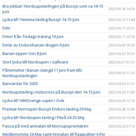
Bra jobbat ! Nordcupstävlingen på Bussjö som va 14-15
2025-06-18 14:53
juni
Lycka till ! Hemma tävling Bussjö 14-15 Juni
2025-06-13 11:44
Foto
2025-06-11 23:21
Foton från Tisdags träning 10 juni
2025-06-11 23:10
Delar av Endurobanan dragen 9 Juni
2025-06-09 19:25
Banan öppen Sön 8 Juni
2025-06-07 19:31
Stort lycka till! Nordcupen i Gällivare
2025-06-07 07:57
Påminnelse ! Banan stängd 11 Juni fram tills
2025-06-05 11:35
Nordcupstävlingen
Banvärdar för 2025
2025-06-05 11:21
Nordcupstävling i motocross på Bussjö den 14-15 Juni
2025-06-05 11:00
Lycka till ! MittSverige cupen i Övik
2025-05-30 12:16
Premiär Norrcupen Bussjö Enduro tävling 29 Maj
2025-05-28 12:30
Lycka till ! Nordcupen tävling i Piteå 24-25 Maj
2025-05-23 13:28
Passa på med anmälan till Norrcupspremiären
2025-05-23 07:12
Medlemsmöte 26 Maj samt Anmälan till flaggvakter inför