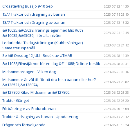
Crosstävling Bussjö 9-10 Sep
2023-07-22 14:30
15/7 Traktor och dragning av banan
2023-07-15 23:10
13/7 Traktor och Dragning av banan
2023-07-13 18:32
&#10035;&#65039;Träningsläger med Elix Ruth
2023-07-04 19:45
&#10035;&#65039; - för alla nivåer
Ledarledda Tisdagsträningar (Klubbträningar) -
2023-07-03 21:12
Semesteruppehåll
Se hit! Onsdag 12 JULI - Besök av UTMAB
2023-06-28 11:39
&#11088;Filmstjärnor för en dag &#11088; Drönar besök
2023-06-28 09:41
Midsommardagen - Vilken dag!
2023-06-25 00:16
Midsommar är väl till för att dra hela banan eller hur?
2023-06-23 23:02
&#128521;&#128074;
&#127800; Glad Midsommar &#127800;
2023-06-22 23:33
Traktor Gänget
2023-06-22 08:20
Förbättringar av Endurobanan
2023-06-20 18:04
Traktor & dragning av banan - Uppdatering!
2023-06-17 20:12
Frågor och förtydligande
2023-06-16 18:24