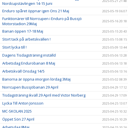
2025-05-21 21:48
Nordcupstävlingen 14-15 Juni
Enduro spåret öppnar igen Ons 21 Maj
2025-05-19 06:07
Funktionärer till Norrcupen i Enduro på Bussjö
2025-05-16 20:18
Motorstadion 29Maj
Banan öppen 17-18 Maj
2025-05-15 20:43
Stort tack på arbetskvällen !
2025-05-15 08:15
Stort lycka till !
2025-05-09 13:44
Dagens Tisdagsträning inställd
2025-05-06 13:28
Arbetsdag Endurobanan 8 Maj
2025-05-06 13:18
Arbetskväll Onsdag 14/5
2025-05-06 13:16
Banorna är öppna imorgon lördag 3Maj
2025-05-02 08:39
Norrcupen Bussjöbanan 29 April
2025-04-29 17:12
Tisdagsträning ikväll 29 April med Victor Norberg
2025-04-29 17:09
Lycka Till Anton Jonsson
2025-04-25 13:07
MC-SKOLAN 2025
2025-04-25 10:32
Öppet Sön 27 April
2025-04-25 10:29
Arbetsdag 8Maj
2025-04-25 10:26