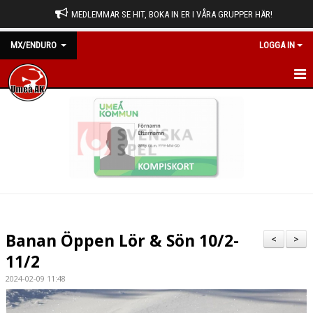
MEDLEMMAR SE HIT, BOKA IN ER I VÅRA GRUPPER HÄR!
MX/ENDURO
LOGGA IN
HEM
NYHETER
KALENDER
BILDGALLERI
DOKUMENT
Banan Öppen Lör & Sön 10/2-
<
>
KONTAKT
11/2
2024-02-09 11:48