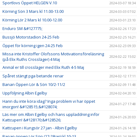
Sportlovs Öppet HELGEN V.10
2024-03-07 18:34
Körning Sön 3 Mars kl 11.00-13.00
2024-03-03 07:02
Körning Lör 2 Mars kl 10.00-12.00
2024-03-01 23:10
Enduro SM &#127775;
2024-02-26 17:23
Bussjö Motorstadion 24-25 Feb
2024-02-25 16:21
Öppet för körning igen 24-25 Feb
2024-02-23 09:33
Missa inte Kristoffer Olofssons Motivationsföreläsning
2024-02-22 15:02
(på Elix Ruths Crossläger) 4 Maj
Anmäl er till crossläger med Elix Ruth 4-5 Maj
2024-02-19 18:59
Spåret stängt pga betande renar
2024-02-12 17:11
Banan Öppen Lör & Sön 10/2-11/2
2024-02-09 11:48
Uppföljning Albin Egelby
2024-02-04 20:10
Hann du inte köra idag? Inga problem vi har öppet
2024-01-27 17:48
imorgon! &#128515;&#128074;
Läs mer om Albin Egelby och hans uppladdning inför
2024-01-26 20:03
Kattcupen! &#128170;&#128526;
Kattcupen i Kungsör 27 jan - Albin Egelby
2024-01-26 14:18
Banan öppen Lör Sön (27-28jan) kl 10-13
2024-01-24 19:01