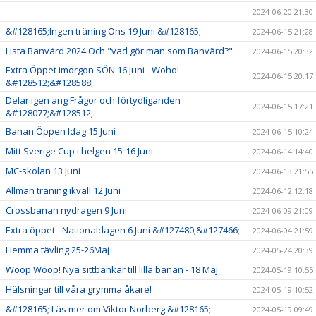
2024-06-20 21:30
&#128165;Ingen träning Ons 19 Juni &#128165;
2024-06-15 21:28
Lista Banvärd 2024 Och "vad gör man som Banvärd?"
2024-06-15 20:32
Extra Öppet imorgon SÖN 16 Juni - Woho!
2024-06-15 20:17
&#128512;&#128588;
Delar igen ang Frågor och förtydliganden
2024-06-15 17:21
&#128077;&#128512;
Banan Öppen Idag 15 Juni
2024-06-15 10:24
Mitt Sverige Cup i helgen 15-16 Juni
2024-06-14 14:40
MC-skolan 13 Juni
2024-06-13 21:55
Allmän träning ikväll 12 Juni
2024-06-12 12:18
Crossbanan nydragen 9 Juni
2024-06-09 21:09
Extra öppet - Nationaldagen 6 Juni &#127480;&#127466;
2024-06-04 21:59
Hemma tävling 25-26Maj
2024-05-24 20:39
Woop Woop! Nya sittbänkar till lilla banan - 18 Maj
2024-05-19 10:55
Hälsningar till våra grymma åkare!
2024-05-19 10:52
&#128165; Läs mer om Viktor Norberg &#128165;
2024-05-19 09:49