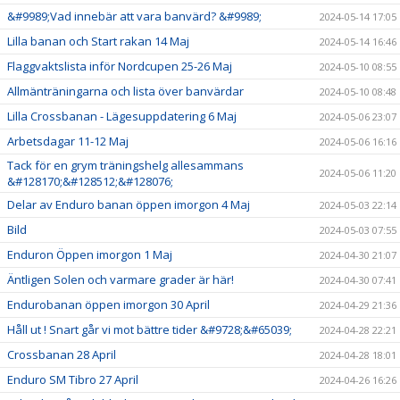
&#9989;Vad innebär att vara banvärd? &#9989;
2024-05-14 17:05
Lilla banan och Start rakan 14 Maj
2024-05-14 16:46
Flaggvaktslista inför Nordcupen 25-26 Maj
2024-05-10 08:55
Allmänträningarna och lista över banvärdar
2024-05-10 08:48
Lilla Crossbanan - Lägesuppdatering 6 Maj
2024-05-06 23:07
Arbetsdagar 11-12 Maj
2024-05-06 16:16
Tack för en grym träningshelg allesammans
2024-05-06 11:20
&#128170;&#128512;&#128076;
Delar av Enduro banan öppen imorgon 4 Maj
2024-05-03 22:14
Bild
2024-05-03 07:55
Enduron Öppen imorgon 1 Maj
2024-04-30 21:07
Äntligen Solen och varmare grader är här!
2024-04-30 07:41
Endurobanan öppen imorgon 30 April
2024-04-29 21:36
Håll ut ! Snart går vi mot bättre tider &#9728;&#65039;
2024-04-28 22:21
Crossbanan 28 April
2024-04-28 18:01
Enduro SM Tibro 27 April
2024-04-26 16:26