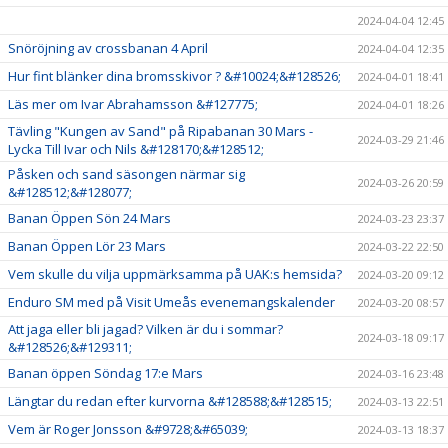
2024-04-04 12:45
Snöröjning av crossbanan 4 April
2024-04-04 12:35
Hur fint blänker dina bromsskivor ? &#10024;&#128526;
2024-04-01 18:41
Läs mer om Ivar Abrahamsson &#127775;
2024-04-01 18:26
Tävling "Kungen av Sand" på Ripabanan 30 Mars -
2024-03-29 21:46
Lycka Till Ivar och Nils &#128170;&#128512;
Påsken och sand säsongen närmar sig
2024-03-26 20:59
&#128512;&#128077;
Banan Öppen Sön 24 Mars
2024-03-23 23:37
Banan Öppen Lör 23 Mars
2024-03-22 22:50
Vem skulle du vilja uppmärksamma på UAK:s hemsida?
2024-03-20 09:12
Enduro SM med på Visit Umeås evenemangskalender
2024-03-20 08:57
Att jaga eller bli jagad? Vilken är du i sommar?
2024-03-18 09:17
&#128526;&#129311;
Banan öppen Söndag 17:e Mars
2024-03-16 23:48
Längtar du redan efter kurvorna &#128588;&#128515;
2024-03-13 22:51
Vem är Roger Jonsson &#9728;&#65039;
2024-03-13 18:37