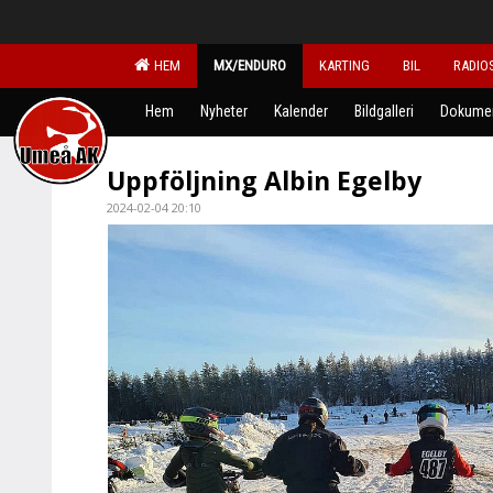
HEM
MX/ENDURO
KARTING
BIL
RADIO
Hem
Nyheter
Kalender
Bildgalleri
Dokume
Uppföljning Albin Egelby
2024-02-04 20:10