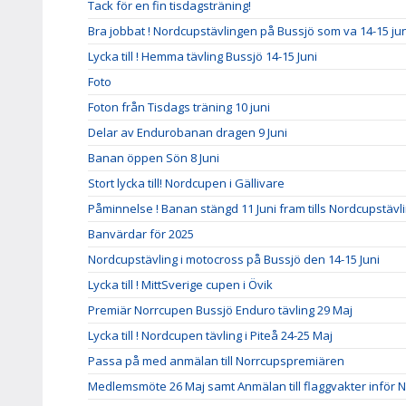
Tack för en fin tisdagsträning!
Bra jobbat ! Nordcupstävlingen på Bussjö som va 14-15 jun
Lycka till ! Hemma tävling Bussjö 14-15 Juni
Foto
Foton från Tisdags träning 10 juni
Delar av Endurobanan dragen 9 Juni
Banan öppen Sön 8 Juni
Stort lycka till! Nordcupen i Gällivare
Påminnelse ! Banan stängd 11 Juni fram tills Nordcupstävl
Banvärdar för 2025
Nordcupstävling i motocross på Bussjö den 14-15 Juni
Lycka till ! MittSverige cupen i Övik
Premiär Norrcupen Bussjö Enduro tävling 29 Maj
Lycka till ! Nordcupen tävling i Piteå 24-25 Maj
Passa på med anmälan till Norrcupspremiären
Medlemsmöte 26 Maj samt Anmälan till flaggvakter inför N