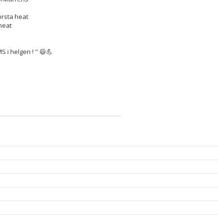
örsta heat
heat
S i helgen ! " 😃💪