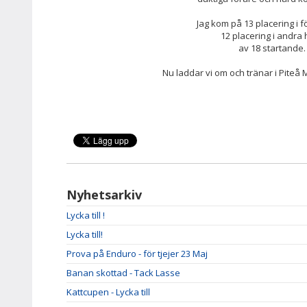
Jag kom på 13 placering i f
12 placering i andra 
av 18 startande.
Nu laddar vi om och tränar i Piteå M
Nyhetsarkiv
Lycka till !
Lycka till!
Prova på Enduro - för tjejer 23 Maj
Banan skottad - Tack Lasse
Kattcupen - Lycka till