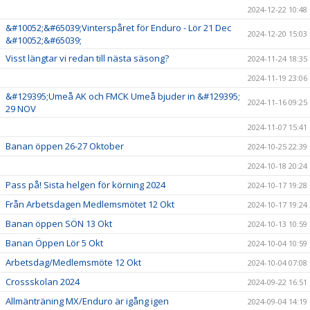
2024-12-22 10:48
&#10052;&#65039;Vinterspåret för Enduro - Lör 21 Dec
2024-12-20 15:03
&#10052;&#65039;
Visst längtar vi redan till nästa säsong?
2024-11-24 18:35
2024-11-19 23:06
&#129395;Umeå AK och FMCK Umeå bjuder in &#129395;
2024-11-16 09:25
29 NOV
2024-11-07 15:41
Banan öppen 26-27 Oktober
2024-10-25 22:39
2024-10-18 20:24
Pass på! Sista helgen för körning 2024
2024-10-17 19:28
Från Arbetsdagen Medlemsmötet 12 Okt
2024-10-17 19:24
Banan öppen SÖN 13 Okt
2024-10-13 10:59
Banan Öppen Lör 5 Okt
2024-10-04 10:59
Arbetsdag/Medlemsmöte 12 Okt
2024-10-04 07:08
Crossskolan 2024
2024-09-22 16:51
Allmänträning MX/Enduro är igång igen
2024-09-04 14:19