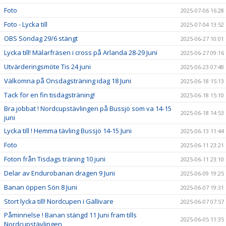
Foto
2025-07-06 16:28
Foto - Lycka till
2025-07-04 13:52
OBS Söndag 29/6 stängt
2025-06-27 10:01
Lycka till! Mälarfräsen i cross på Arlanda 28-29 Juni
2025-06-27 09:16
Utvärderingsmöte Tis 24 juni
2025-06-23 07:48
Välkomna på Onsdagsträning idag 18 Juni
2025-06-18 15:13
Tack för en fin tisdagsträning!
2025-06-18 15:10
Bra jobbat ! Nordcupstävlingen på Bussjö som va 14-15
2025-06-18 14:53
juni
Lycka till ! Hemma tävling Bussjö 14-15 Juni
2025-06-13 11:44
Foto
2025-06-11 23:21
Foton från Tisdags träning 10 juni
2025-06-11 23:10
Delar av Endurobanan dragen 9 Juni
2025-06-09 19:25
Banan öppen Sön 8 Juni
2025-06-07 19:31
Stort lycka till! Nordcupen i Gällivare
2025-06-07 07:57
Påminnelse ! Banan stängd 11 Juni fram tills
2025-06-05 11:35
Nordcupstävlingen