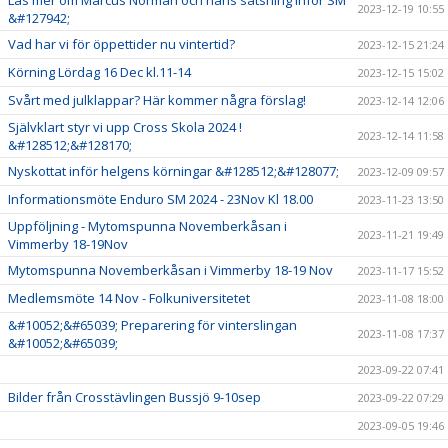
Läs mer om Marcus Norman och hans satsning inför SM
2023-12-19 10:55
&#127942;
Vad har vi för öppettider nu vintertid?
2023-12-15 21:24
Körning Lördag 16 Dec kl.11-14
2023-12-15 15:02
Svårt med julklappar? Här kommer några förslag!
2023-12-14 12:06
Självklart styr vi upp Cross Skola 2024 !
2023-12-14 11:58
&#128512;&#128170;
Nyskottat inför helgens körningar &#128512;&#128077;
2023-12-09 09:57
Informationsmöte Enduro SM 2024 - 23Nov Kl 18.00
2023-11-23 13:50
Uppföljning - Mytomspunna Novemberkåsan i
2023-11-21 19:49
Vimmerby 18-19Nov
Mytomspunna Novemberkåsan i Vimmerby 18-19 Nov
2023-11-17 15:52
Medlemsmöte 14 Nov - Folkuniversitetet
2023-11-08 18:00
&#10052;&#65039; Preparering för vinterslingan
2023-11-08 17:37
&#10052;&#65039;
2023-09-22 07:41
Bilder från Crosstävlingen Bussjö 9-10sep
2023-09-22 07:29
2023-09-05 19:46