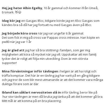
Hej jag heter Albin Egelby
, 10 år gammal och kommer ifrån Umeå,
Ersmark. 👋😃
Idag kör jag
en Gasgas 85cc, tidigare körde jag en 65cc Gasgas som
kändes bra så då har jag fortsatt nu med Gasgas även på 85cc.
Jag började köra cross
när jag var ungefär 6 år gammal.
Det som fick in mig på cross var Pappas cross intresse. Han köpte en
pw80 när jag var 1 år
Jag är glad att
jag har så bra stöttning i familjen, som ger mig
möjligheten att köra så mycket när jag vill. Uppskattar att min familj
tycker det är roligt att följa min utveckling. Dom är min största
supporter!
Mina förväntningar inför tävlingen
i helgen är att ha roligt och
träffa kompisar. Det här är en tävling jag har varit på en gång tidigare
och jag tror de som blir mest utmanande är att det kommer vara många
duktiga förare som är där
Ibland kan såklart nervositeten slå in
inför tävling, beror lite på
hur stor tävlingen är men då bruka jag tänka på att det kommer gå bra.
Mitt mål är att komma på en bra placering .