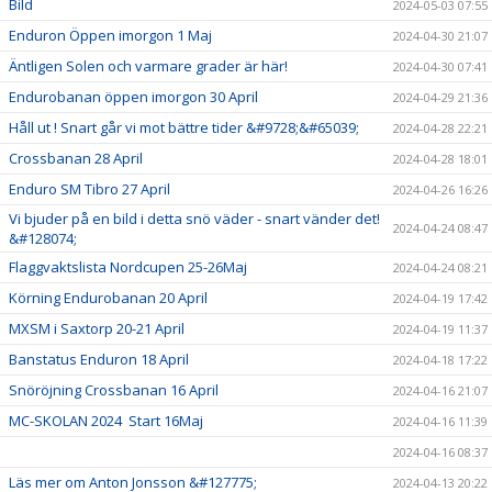
Bild
2024-05-03 07:55
Enduron Öppen imorgon 1 Maj
2024-04-30 21:07
Äntligen Solen och varmare grader är här!
2024-04-30 07:41
Endurobanan öppen imorgon 30 April
2024-04-29 21:36
Håll ut ! Snart går vi mot bättre tider &#9728;&#65039;
2024-04-28 22:21
Crossbanan 28 April
2024-04-28 18:01
Enduro SM Tibro 27 April
2024-04-26 16:26
Vi bjuder på en bild i detta snö väder - snart vänder det!
2024-04-24 08:47
&#128074;
Flaggvaktslista Nordcupen 25-26Maj
2024-04-24 08:21
Körning Endurobanan 20 April
2024-04-19 17:42
MXSM i Saxtorp 20-21 April
2024-04-19 11:37
Banstatus Enduron 18 April
2024-04-18 17:22
Snöröjning Crossbanan 16 April
2024-04-16 21:07
MC-SKOLAN 2024 Start 16Maj
2024-04-16 11:39
2024-04-16 08:37
Läs mer om Anton Jonsson &#127775;
2024-04-13 20:22