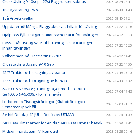
Crosstävling 9-10sep - 27st Flaggvakter saknas
2023-08-24 22:41
Tisdagsträning 15/8!
2023-08-10 11:43
Två Arbetskvällar
2023-08-10 09:21
Uppdaterad! Många Flaggvakter att fylla inför tävling
2023-07-22 17:16
Hjälp oss fylla i Organisationsschemat inför tävlingen
2023-07-22 16:53
Passa på! Tisdag 5/9 Klubbträning - sista träningen
2023-07-22 15:23
innan tävlingen
Välkommen på Tidsträning 22/8 !
2023-07-22 14:41
Crosstävling Bussjö 9-10 Sep
2023-07-22 14:30
15/7 Traktor och dragning av banan
2023-07-15 23:10
13/7 Traktor och Dragning av banan
2023-07-13 18:32
&#10035;&#65039;Träningsläger med Elix Ruth
2023-07-04 19:45
&#10035;&#65039; - för alla nivåer
Ledarledda Tisdagsträningar (Klubbträningar) -
2023-07-03 21:12
Semesteruppehåll
Se hit! Onsdag 12 JULI - Besök av UTMAB
2023-06-28 11:39
&#11088;Filmstjärnor för en dag &#11088; Drönar besök
2023-06-28 09:41
Midsommardagen - Vilken dag!
2023-06-25 00:16