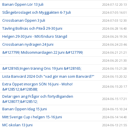
Banan Öppen Lör 13 Juli
2024-07-12 20:13
Stångebroslaget och Myggjakten 6-7 Juli
2024-07-05 16:01
Crossbanan Öppen 3 Juli
2024-07-03 12:30
Tävling Bollnäs och Piteå 29-30 Juni
2024-06-28 16:40
Helgen 29-30 Juni - MX/Enduro Stängd
2024-06-26 19:36
Crossbanan nydragen 24 Juni
2024-06-24 23:46
&#127799; Midsommardagen 22 Juni &#127799;
2024-06-21 21:21
2024-06-20 21:30
&#128165;Ingen träning Ons 19 Juni &#128165;
2024-06-15 21:28
Lista Banvärd 2024 Och "vad gör man som Banvärd?"
2024-06-15 20:32
Extra Öppet imorgon SÖN 16 Juni - Woho!
2024-06-15 20:17
&#128512;&#128588;
Delar igen ang Frågor och förtydliganden
2024-06-15 17:21
&#128077;&#128512;
Banan Öppen Idag 15 Juni
2024-06-15 10:24
Mitt Sverige Cup i helgen 15-16 Juni
2024-06-14 14:40
MC-skolan 13 Juni
2024-06-13 21:55