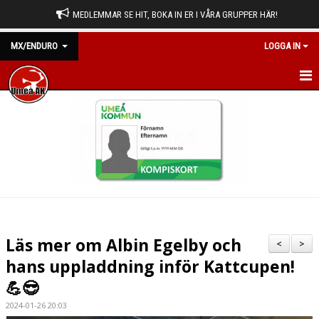
MEDLEMMAR SE HIT, BOKA IN ER I VÅRA GRUPPER HÄR!
MX/ENDURO
LOGGA IN
HEM
NYHETER
KALENDER
BILDGALLERI
DOKUMENT
Läs mer om Albin Egelby och
<
>
KONTAKT
hans uppladdning inför Kattcupen!
💪😎
2024-01-26 20:03