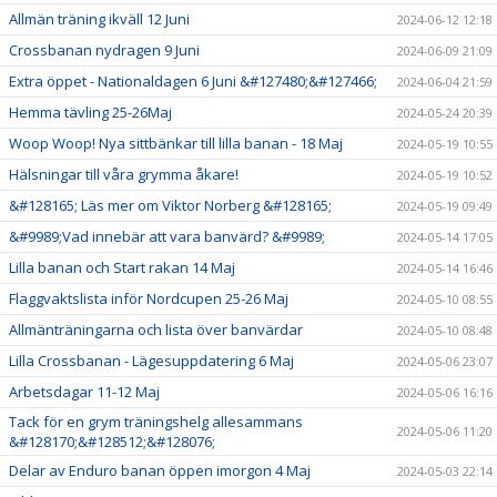
Allmän träning ikväll 12 Juni
2024-06-12 12:18
Crossbanan nydragen 9 Juni
2024-06-09 21:09
Extra öppet - Nationaldagen 6 Juni &#127480;&#127466;
2024-06-04 21:59
Hemma tävling 25-26Maj
2024-05-24 20:39
Woop Woop! Nya sittbänkar till lilla banan - 18 Maj
2024-05-19 10:55
Hälsningar till våra grymma åkare!
2024-05-19 10:52
&#128165; Läs mer om Viktor Norberg &#128165;
2024-05-19 09:49
&#9989;Vad innebär att vara banvärd? &#9989;
2024-05-14 17:05
Lilla banan och Start rakan 14 Maj
2024-05-14 16:46
Flaggvaktslista inför Nordcupen 25-26 Maj
2024-05-10 08:55
Allmänträningarna och lista över banvärdar
2024-05-10 08:48
Lilla Crossbanan - Lägesuppdatering 6 Maj
2024-05-06 23:07
Arbetsdagar 11-12 Maj
2024-05-06 16:16
Tack för en grym träningshelg allesammans
2024-05-06 11:20
&#128170;&#128512;&#128076;
Delar av Enduro banan öppen imorgon 4 Maj
2024-05-03 22:14