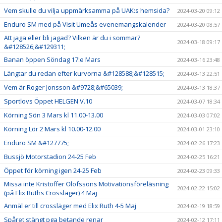
Vem skulle du vilja uppmärksamma på UAK:s hemsida?
2024-03-20 09:12
Enduro SM med på Visit Umeås evenemangskalender
2024-03-20 08:57
Att jaga eller bli jagad? Vilken är du i sommar?
2024-03-18 09:17
&#128526;&#129311;
Banan öppen Söndag 17:e Mars
2024-03-16 23:48
Längtar du redan efter kurvorna &#128588;&#128515;
2024-03-13 22:51
Vem är Roger Jonsson &#9728;&#65039;
2024-03-13 18:37
Sportlovs Öppet HELGEN V.10
2024-03-07 18:34
Körning Sön 3 Mars kl 11.00-13.00
2024-03-03 07:02
Körning Lör 2 Mars kl 10.00-12.00
2024-03-01 23:10
Enduro SM &#127775;
2024-02-26 17:23
Bussjö Motorstadion 24-25 Feb
2024-02-25 16:21
Öppet för körning igen 24-25 Feb
2024-02-23 09:33
Missa inte Kristoffer Olofssons Motivationsföreläsning
2024-02-22 15:02
(på Elix Ruths Crossläger) 4 Maj
Anmäl er till crossläger med Elix Ruth 4-5 Maj
2024-02-19 18:59
Spåret stängt pga betande renar
2024-02-12 17:11