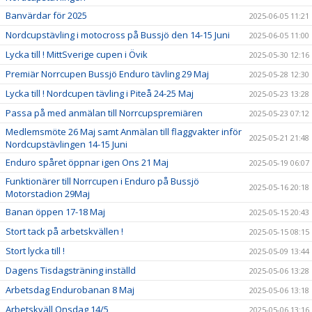
Banvärdar för 2025
2025-06-05 11:21
Nordcupstävling i motocross på Bussjö den 14-15 Juni
2025-06-05 11:00
Lycka till ! MittSverige cupen i Övik
2025-05-30 12:16
Premiär Norrcupen Bussjö Enduro tävling 29 Maj
2025-05-28 12:30
Lycka till ! Nordcupen tävling i Piteå 24-25 Maj
2025-05-23 13:28
Passa på med anmälan till Norrcupspremiären
2025-05-23 07:12
Medlemsmöte 26 Maj samt Anmälan till flaggvakter inför
2025-05-21 21:48
Nordcupstävlingen 14-15 Juni
Enduro spåret öppnar igen Ons 21 Maj
2025-05-19 06:07
Funktionärer till Norrcupen i Enduro på Bussjö
2025-05-16 20:18
Motorstadion 29Maj
Banan öppen 17-18 Maj
2025-05-15 20:43
Stort tack på arbetskvällen !
2025-05-15 08:15
Stort lycka till !
2025-05-09 13:44
Dagens Tisdagsträning inställd
2025-05-06 13:28
Arbetsdag Endurobanan 8 Maj
2025-05-06 13:18
Arbetskväll Onsdag 14/5
2025-05-06 13:16