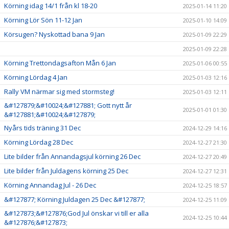
Körning idag 14/1 från kl 18-20
2025-01-14 11:20
Körning Lör Sön 11-12 Jan
2025-01-10 14:09
Körsugen? Nyskottad bana 9 Jan
2025-01-09 22:29
2025-01-09 22:28
Körning Trettondagsafton Mån 6 Jan
2025-01-06 00:55
Körning Lördag 4 Jan
2025-01-03 12:16
Rally VM närmar sig med stormsteg!
2025-01-03 12:11
&#127879;&#10024;&#127881; Gott nytt år
2025-01-01 01:30
&#127881;&#10024;&#127879;
Nyårs tids träning 31 Dec
2024-12-29 14:16
Körning Lördag 28 Dec
2024-12-27 21:30
Lite bilder från Annandagsjul körning 26 Dec
2024-12-27 20:49
Lite bilder från Juldagens körning 25 Dec
2024-12-27 12:31
Körning Annandag Jul - 26 Dec
2024-12-25 18:57
&#127877; Körning Juldagen 25 Dec &#127877;
2024-12-25 11:09
&#127873;&#127876;God Jul önskar vi till er alla
2024-12-25 10:44
&#127876;&#127873;