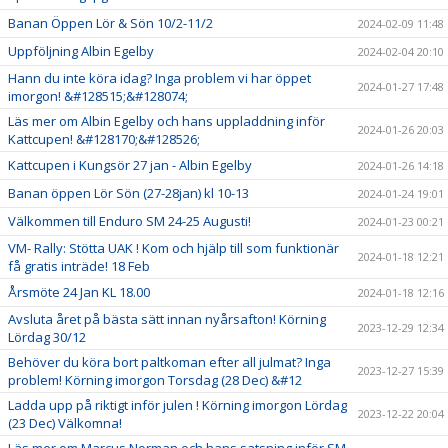
Banan Öppen Lör & Sön 10/2-11/2
2024-02-09 11:48
Uppföljning Albin Egelby
2024-02-04 20:10
Hann du inte köra idag? Inga problem vi har öppet
2024-01-27 17:48
imorgon! &#128515;&#128074;
Läs mer om Albin Egelby och hans uppladdning inför
2024-01-26 20:03
Kattcupen! &#128170;&#128526;
Kattcupen i Kungsör 27 jan - Albin Egelby
2024-01-26 14:18
Banan öppen Lör Sön (27-28jan) kl 10-13
2024-01-24 19:01
Välkommen till Enduro SM 24-25 Augusti!
2024-01-23 00:21
VM- Rally: Stötta UAK ! Kom och hjälp till som funktionär
2024-01-18 12:21
få gratis inträde! 18 Feb
Årsmöte 24 Jan KL 18.00
2024-01-18 12:16
Avsluta året på bästa sätt innan nyårsafton! Körning
2023-12-29 12:34
Lördag 30/12
Behöver du köra bort paltkoman efter all julmat? Inga
2023-12-27 15:39
problem! Körning imorgon Torsdag (28 Dec) &#12
Ladda upp på riktigt inför julen ! Körning imorgon Lördag
2023-12-22 20:04
(23 Dec) Välkomna!