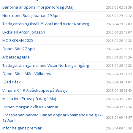
Banorna är öppna imorgon lördag 3Maj
2025-05-02 08:39
Norrcupen Bussjöbanan 29 April
2025-04-29 17:12
Tisdagsträning ikväll 29 April med Victor Norberg
2025-04-29 17:09
Lycka Till Anton Jonsson
2025-04-25 13:07
MC-SKOLAN 2025
2025-04-25 10:32
Öppet Sön 27 April
2025-04-25 10:29
Arbetsdag 8Maj
2025-04-25 10:26
Tisdagsträningarna med Victor Norberg är igång!
2025-04-25 10:22
Öppet Sön - Mån. Välkomna!
2025-04-19 14:29
Glad Påsk
2025-04-18 01:07
Vi har E X T R A påsköppet på Bussjö!
2025-04-15 23:40
Missa inte Prova på dag 1 Maj
2025-04-15 17:03
Öppet imorgon oxå! Välkomna!
2025-04-12 17:16
Crossbanan harvad! Banan öppnar kommande helg 12-
2025-04-09 15:57
13 April!
Inför helgens premiär
2025-04-09 15:38