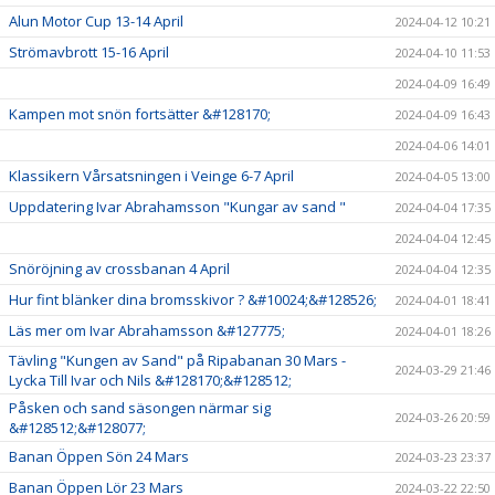
Alun Motor Cup 13-14 April
2024-04-12 10:21
Strömavbrott 15-16 April
2024-04-10 11:53
2024-04-09 16:49
Kampen mot snön fortsätter &#128170;
2024-04-09 16:43
2024-04-06 14:01
Klassikern Vårsatsningen i Veinge 6-7 April
2024-04-05 13:00
Uppdatering Ivar Abrahamsson "Kungar av sand "
2024-04-04 17:35
2024-04-04 12:45
Snöröjning av crossbanan 4 April
2024-04-04 12:35
Hur fint blänker dina bromsskivor ? &#10024;&#128526;
2024-04-01 18:41
Läs mer om Ivar Abrahamsson &#127775;
2024-04-01 18:26
Tävling "Kungen av Sand" på Ripabanan 30 Mars -
2024-03-29 21:46
Lycka Till Ivar och Nils &#128170;&#128512;
Påsken och sand säsongen närmar sig
2024-03-26 20:59
&#128512;&#128077;
Banan Öppen Sön 24 Mars
2024-03-23 23:37
Banan Öppen Lör 23 Mars
2024-03-22 22:50