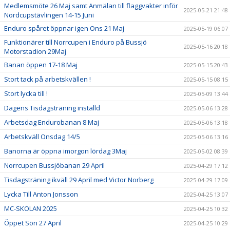
Medlemsmöte 26 Maj samt Anmälan till flaggvakter inför
2025-05-21 21:48
Nordcupstävlingen 14-15 Juni
Enduro spåret öppnar igen Ons 21 Maj
2025-05-19 06:07
Funktionärer till Norrcupen i Enduro på Bussjö
2025-05-16 20:18
Motorstadion 29Maj
Banan öppen 17-18 Maj
2025-05-15 20:43
Stort tack på arbetskvällen !
2025-05-15 08:15
Stort lycka till !
2025-05-09 13:44
Dagens Tisdagsträning inställd
2025-05-06 13:28
Arbetsdag Endurobanan 8 Maj
2025-05-06 13:18
Arbetskväll Onsdag 14/5
2025-05-06 13:16
Banorna är öppna imorgon lördag 3Maj
2025-05-02 08:39
Norrcupen Bussjöbanan 29 April
2025-04-29 17:12
Tisdagsträning ikväll 29 April med Victor Norberg
2025-04-29 17:09
Lycka Till Anton Jonsson
2025-04-25 13:07
MC-SKOLAN 2025
2025-04-25 10:32
Öppet Sön 27 April
2025-04-25 10:29