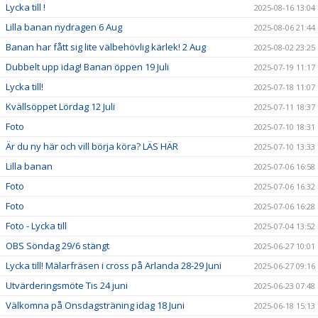
Lycka till !
2025-08-16 13:04
Lilla banan nydragen 6 Aug
2025-08-06 21:44
Banan har fått sig lite välbehövlig kärlek! 2 Aug
2025-08-02 23:25
Dubbelt upp idag! Banan öppen 19 Juli
2025-07-19 11:17
Lycka till!
2025-07-18 11:07
Kvällsöppet Lördag 12 Juli
2025-07-11 18:37
Foto
2025-07-10 18:31
Är du ny här och vill börja köra? LÄS HÄR
2025-07-10 13:33
Lilla banan
2025-07-06 16:58
Foto
2025-07-06 16:32
Foto
2025-07-06 16:28
Foto - Lycka till
2025-07-04 13:52
OBS Söndag 29/6 stängt
2025-06-27 10:01
Lycka till! Mälarfräsen i cross på Arlanda 28-29 Juni
2025-06-27 09:16
Utvärderingsmöte Tis 24 juni
2025-06-23 07:48
Välkomna på Onsdagsträning idag 18 Juni
2025-06-18 15:13