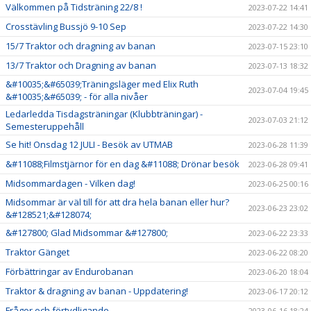
Välkommen på Tidsträning 22/8 !
2023-07-22 14:41
Crosstävling Bussjö 9-10 Sep
2023-07-22 14:30
15/7 Traktor och dragning av banan
2023-07-15 23:10
13/7 Traktor och Dragning av banan
2023-07-13 18:32
&#10035;&#65039;Träningsläger med Elix Ruth
2023-07-04 19:45
&#10035;&#65039; - för alla nivåer
Ledarledda Tisdagsträningar (Klubbträningar) -
2023-07-03 21:12
Semesteruppehåll
Se hit! Onsdag 12 JULI - Besök av UTMAB
2023-06-28 11:39
&#11088;Filmstjärnor för en dag &#11088; Drönar besök
2023-06-28 09:41
Midsommardagen - Vilken dag!
2023-06-25 00:16
Midsommar är väl till för att dra hela banan eller hur?
2023-06-23 23:02
&#128521;&#128074;
&#127800; Glad Midsommar &#127800;
2023-06-22 23:33
Traktor Gänget
2023-06-22 08:20
Förbättringar av Endurobanan
2023-06-20 18:04
Traktor & dragning av banan - Uppdatering!
2023-06-17 20:12
Frågor och förtydligande
2023-06-16 18:24