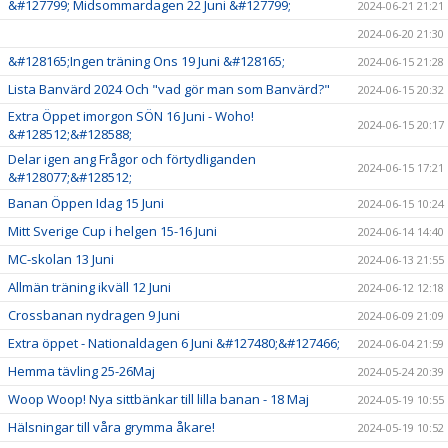
&#127799; Midsommardagen 22 Juni &#127799;
2024-06-21 21:21
2024-06-20 21:30
&#128165;Ingen träning Ons 19 Juni &#128165;
2024-06-15 21:28
Lista Banvärd 2024 Och "vad gör man som Banvärd?"
2024-06-15 20:32
Extra Öppet imorgon SÖN 16 Juni - Woho!
2024-06-15 20:17
&#128512;&#128588;
Delar igen ang Frågor och förtydliganden
2024-06-15 17:21
&#128077;&#128512;
Banan Öppen Idag 15 Juni
2024-06-15 10:24
Mitt Sverige Cup i helgen 15-16 Juni
2024-06-14 14:40
MC-skolan 13 Juni
2024-06-13 21:55
Allmän träning ikväll 12 Juni
2024-06-12 12:18
Crossbanan nydragen 9 Juni
2024-06-09 21:09
Extra öppet - Nationaldagen 6 Juni &#127480;&#127466;
2024-06-04 21:59
Hemma tävling 25-26Maj
2024-05-24 20:39
Woop Woop! Nya sittbänkar till lilla banan - 18 Maj
2024-05-19 10:55
Hälsningar till våra grymma åkare!
2024-05-19 10:52