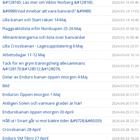
&#128165; Läs mer om Viktor Norberg &#128165;
2024-05-19 09:49
&#9989;Vad innebär att vara banvärd? &#9989;
2024-05-14 17:05
Lilla banan och Start rakan 14 Maj
2024-05-14 16:46
Flaggvaktslista inför Nordcupen 25-26 Maj
2024-05-10 08:55
Allmänträningarna och lista över banvärdar
2024-05-10 08:48
Lilla Crossbanan - Lägesuppdatering 6 Maj
2024-05-06 23:07
Arbetsdagar 11-12 Maj
2024-05-06 16:16
Tack för en grym träningshelg allesammans
2024-05-06 11:20
&#128170;&#128512;&#128076;
Delar av Enduro banan öppen imorgon 4 Maj
2024-05-03 22:14
Bild
2024-05-03 07:55
Enduron Öppen imorgon 1 Maj
2024-04-30 21:07
Äntligen Solen och varmare grader är här!
2024-04-30 07:41
Endurobanan öppen imorgon 30 April
2024-04-29 21:36
Håll ut ! Snart går vi mot bättre tider &#9728;&#65039;
2024-04-28 22:21
Crossbanan 28 April
2024-04-28 18:01
Enduro SM Tibro 27 April
2024-04-26 16:26