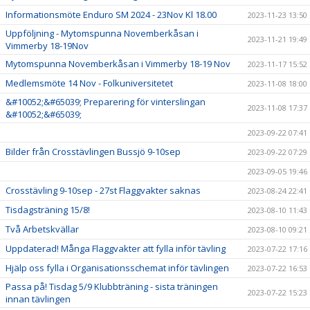
Informationsmöte Enduro SM 2024 - 23Nov Kl 18.00
2023-11-23 13:50
Uppföljning - Mytomspunna Novemberkåsan i
2023-11-21 19:49
Vimmerby 18-19Nov
Mytomspunna Novemberkåsan i Vimmerby 18-19 Nov
2023-11-17 15:52
Medlemsmöte 14 Nov - Folkuniversitetet
2023-11-08 18:00
&#10052;&#65039; Preparering för vinterslingan
2023-11-08 17:37
&#10052;&#65039;
2023-09-22 07:41
Bilder från Crosstävlingen Bussjö 9-10sep
2023-09-22 07:29
2023-09-05 19:46
Crosstävling 9-10sep - 27st Flaggvakter saknas
2023-08-24 22:41
Tisdagsträning 15/8!
2023-08-10 11:43
Två Arbetskvällar
2023-08-10 09:21
Uppdaterad! Många Flaggvakter att fylla inför tävling
2023-07-22 17:16
Hjälp oss fylla i Organisationsschemat inför tävlingen
2023-07-22 16:53
Passa på! Tisdag 5/9 Klubbträning - sista träningen
2023-07-22 15:23
innan tävlingen