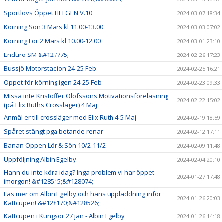
Sportlovs Öppet HELGEN V.10
2024-03-07 18:34
Körning Sön 3 Mars kl 11.00-13.00
2024-03-03 07:02
Körning Lör 2 Mars kl 10.00-12.00
2024-03-01 23:10
Enduro SM &#127775;
2024-02-26 17:23
Bussjö Motorstadion 24-25 Feb
2024-02-25 16:21
Öppet för körning igen 24-25 Feb
2024-02-23 09:33
Missa inte Kristoffer Olofssons Motivationsföreläsning
2024-02-22 15:02
(på Elix Ruths Crossläger) 4 Maj
Anmäl er till crossläger med Elix Ruth 4-5 Maj
2024-02-19 18:59
Spåret stängt pga betande renar
2024-02-12 17:11
Banan Öppen Lör & Sön 10/2-11/2
2024-02-09 11:48
Uppföljning Albin Egelby
2024-02-04 20:10
Hann du inte köra idag? Inga problem vi har öppet
2024-01-27 17:48
imorgon! &#128515;&#128074;
Läs mer om Albin Egelby och hans uppladdning inför
2024-01-26 20:03
Kattcupen! &#128170;&#128526;
Kattcupen i Kungsör 27 jan - Albin Egelby
2024-01-26 14:18