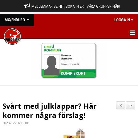
MEDLEMMAR SE HIT, BOKA IN ER I VÅRA GRUPPER HÄR!
MX/ENDURO
LOGGA IN
HEM
NYHETER
KALENDER
BILDGALLERI
DOKUMENT
Svårt med julklappar? Här
<
>
KONTAKT
kommer några förslag!
2023-12-14 12:06