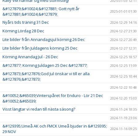
Rally VM närmar sig med stormsteg!
2025-01-03 12:11
&#127879;&#10024;&#127881; Gott nytt år
2025-01-01 01:30
&#127881;&#10024;&#127879;
Nyårs tids träning 31 Dec
2024-12-29 14:16
Körning Lördag 28 Dec
2024-12-27 21:30
Lite bilder från Annandagsjul körning 26 Dec
2024-12-27 20:49
Lite bilder från Juldagens körning 25 Dec
2024-12-27 12:31
Körning Annandag Jul - 26 Dec
2024-12-25 18:57
&#127877; Körning Juldagen 25 Dec &#127877;
2024-12-25 11:09
&#127873;&#127876;God Jul önskar vi till er alla
2024-12-25 10:44
&#127876;&#127873;
2024-12-22 10:48
&#10052;&#65039;Vinterspåret för Enduro - Lör 21 Dec
2024-12-20 15:03
&#10052;&#65039;
Visst längtar vi redan till nästa säsong?
2024-11-24 18:35
2024-11-19 23:06
&#129395;Umeå AK och FMCK Umeå bjuder in &#129395;
2024-11-16 09:25
29 NOV