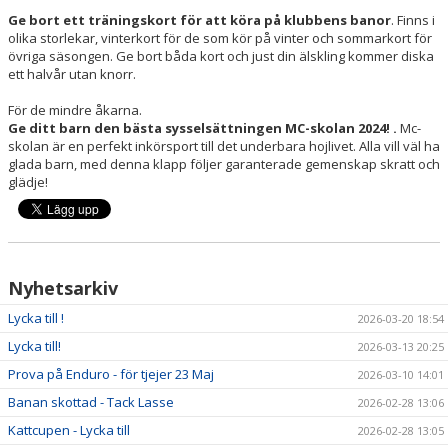
Ge bort ett träningskort för att köra på klubbens banor
. Finns i
olika storlekar, vinterkort för de som kör på vinter och sommarkort för
övriga säsongen. Ge bort båda kort och just din älskling kommer diska
ett halvår utan knorr.
För de mindre åkarna.
Ge ditt barn den bästa sysselsättningen MC-skolan 2024! .
Mc-
skolan är en perfekt inkörsport till det underbara hojlivet. Alla vill väl ha
glada barn, med denna klapp följer garanterade gemenskap skratt och
glädje!
Nyhetsarkiv
Lycka till !
2026-03-20 18:54
Lycka till!
2026-03-13 20:25
Prova på Enduro - för tjejer 23 Maj
2026-03-10 14:01
Banan skottad - Tack Lasse
2026-02-28 13:06
Kattcupen - Lycka till
2026-02-28 13:05