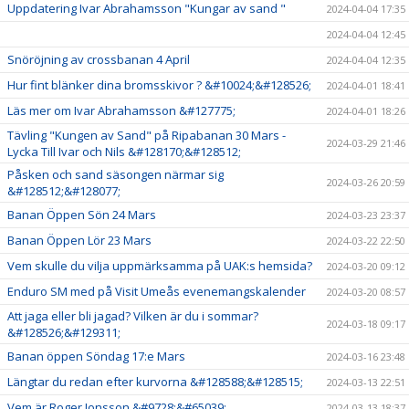
Uppdatering Ivar Abrahamsson "Kungar av sand "
2024-04-04 17:35
2024-04-04 12:45
Snöröjning av crossbanan 4 April
2024-04-04 12:35
Hur fint blänker dina bromsskivor ? &#10024;&#128526;
2024-04-01 18:41
Läs mer om Ivar Abrahamsson &#127775;
2024-04-01 18:26
Tävling "Kungen av Sand" på Ripabanan 30 Mars -
2024-03-29 21:46
Lycka Till Ivar och Nils &#128170;&#128512;
Påsken och sand säsongen närmar sig
2024-03-26 20:59
&#128512;&#128077;
Banan Öppen Sön 24 Mars
2024-03-23 23:37
Banan Öppen Lör 23 Mars
2024-03-22 22:50
Vem skulle du vilja uppmärksamma på UAK:s hemsida?
2024-03-20 09:12
Enduro SM med på Visit Umeås evenemangskalender
2024-03-20 08:57
Att jaga eller bli jagad? Vilken är du i sommar?
2024-03-18 09:17
&#128526;&#129311;
Banan öppen Söndag 17:e Mars
2024-03-16 23:48
Längtar du redan efter kurvorna &#128588;&#128515;
2024-03-13 22:51
Vem är Roger Jonsson &#9728;&#65039;
2024-03-13 18:37