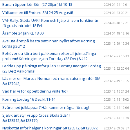
Banan öppen Lör Sön (27-28jan) kl 10-13
2024-01-24 19:01
Välkommen till Enduro SM 24-25 Augusti!
2024-01-23 00:21
VM- Rally: Stötta UAK ! Kom och hjälp till som funktionär
2024-01-18 12:21
få gratis inträde! 18 Feb
Årsmöte 24 Jan KL 18.00
2024-01-18 12:16
Avsluta året på bästa sätt innan nyårsafton! Körning
2023-12-29 12:34
Lördag 30/12
Behöver du köra bort paltkoman efter all julmat? Inga
2023-12-27 15:39
problem! Körning imorgon Torsdag (28 Dec) &#12
Ladda upp på riktigt inför julen ! Körning imorgon Lördag
2023-12-22 20:04
(23 Dec) Välkomna!
Läs mer om Marcus Norman och hans satsning inför SM
2023-12-19 10:55
&#127942;
Vad har vi för öppettider nu vintertid?
2023-12-15 21:24
Körning Lördag 16 Dec kl.11-14
2023-12-15 15:02
Svårt med julklappar? Här kommer några förslag!
2023-12-14 12:06
Självklart styr vi upp Cross Skola 2024 !
2023-12-14 11:58
&#128512;&#128170;
Nyskottat inför helgens körningar &#128512;&#128077;
2023-12-09 09:57