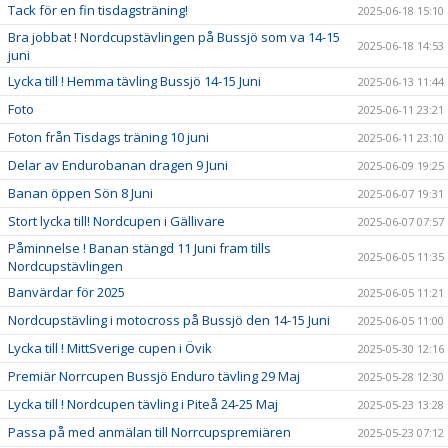
Tack för en fin tisdagsträning!
2025-06-18 15:10
Bra jobbat ! Nordcupstävlingen på Bussjö som va 14-15
2025-06-18 14:53
juni
Lycka till ! Hemma tävling Bussjö 14-15 Juni
2025-06-13 11:44
Foto
2025-06-11 23:21
Foton från Tisdags träning 10 juni
2025-06-11 23:10
Delar av Endurobanan dragen 9 Juni
2025-06-09 19:25
Banan öppen Sön 8 Juni
2025-06-07 19:31
Stort lycka till! Nordcupen i Gällivare
2025-06-07 07:57
Påminnelse ! Banan stängd 11 Juni fram tills
2025-06-05 11:35
Nordcupstävlingen
Banvärdar för 2025
2025-06-05 11:21
Nordcupstävling i motocross på Bussjö den 14-15 Juni
2025-06-05 11:00
Lycka till ! MittSverige cupen i Övik
2025-05-30 12:16
Premiär Norrcupen Bussjö Enduro tävling 29 Maj
2025-05-28 12:30
Lycka till ! Nordcupen tävling i Piteå 24-25 Maj
2025-05-23 13:28
Passa på med anmälan till Norrcupspremiären
2025-05-23 07:12