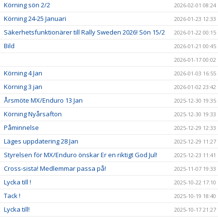
Körning sön 2/2
2026-02-01 08:24
Körning 24-25 Januari
2026-01-23 12:33
Säkerhetsfunktionärer till Rally Sweden 2026! Sön 15/2
2026-01-22 00:15
Bild
2026-01-21 00:45
2026-01-17 00:02
Körning 4 Jan
2026-01-03 16:55
Körning 3 jan
2026-01-02 23:42
Årsmöte MX/Enduro 13 Jan
2025-12-30 19:35
Körning Nyårsafton
2025-12-30 19:33
Påminnelse
2025-12-29 12:33
Läges uppdatering 28 Jan
2025-12-29 11:27
Styrelsen för MX/Enduro önskar Er en riktigt God Jul!
2025-12-23 11:41
Cross-sista! Medlemmar passa på!
2025-11-07 19:33
Lycka till !
2025-10-22 17:10
Tack !
2025-10-19 18:40
Lycka till!
2025-10-17 21:27