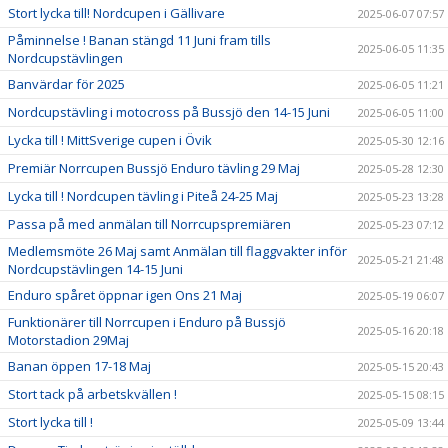
Stort lycka till! Nordcupen i Gällivare
2025-06-07 07:57
Påminnelse ! Banan stängd 11 Juni fram tills
2025-06-05 11:35
Nordcupstävlingen
Banvärdar för 2025
2025-06-05 11:21
Nordcupstävling i motocross på Bussjö den 14-15 Juni
2025-06-05 11:00
Lycka till ! MittSverige cupen i Övik
2025-05-30 12:16
Premiär Norrcupen Bussjö Enduro tävling 29 Maj
2025-05-28 12:30
Lycka till ! Nordcupen tävling i Piteå 24-25 Maj
2025-05-23 13:28
Passa på med anmälan till Norrcupspremiären
2025-05-23 07:12
Medlemsmöte 26 Maj samt Anmälan till flaggvakter inför
2025-05-21 21:48
Nordcupstävlingen 14-15 Juni
Enduro spåret öppnar igen Ons 21 Maj
2025-05-19 06:07
Funktionärer till Norrcupen i Enduro på Bussjö
2025-05-16 20:18
Motorstadion 29Maj
Banan öppen 17-18 Maj
2025-05-15 20:43
Stort tack på arbetskvällen !
2025-05-15 08:15
Stort lycka till !
2025-05-09 13:44