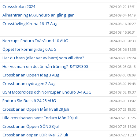
Crossskolan 2024
2024-09-22 16:51
Allmänträning MX/Enduro är igång igen
2024-09-04 14:19
Crosstävling Kiruna 16-17 Aug
2024-08-16 20:27
2024-08-15 20:31
Norrcups Enduro Tvärålund 10 AUG
2024-08-09 20:33
Öppet för körning idag 6 AUG
2024-08-06 15:35
Har du barn (eller vet av barn) som vill köra?
2024-08-03 09:24
Hur vet man om det är nån träning? &#129300;
2024-08-03 08:18
Crossbanan Öppen idag 3 Aug
2024-08-03 08:09
Crossbanan nydragen 2 Aug
2024-08-02 19:48
USM Motorcross och Norrcupen Enduro 3-4 AUG
2024-08-02 19:37
Enduro SM Bussjö 24-25 AUG
2024-08-01 11:42
Crossbanan Öppen Mån kväll 29 Juli
2024-07-29 18:32
Lilla crossbanan samt Enduro Mån 29 Juli
2024-07-29 15:25
Crossbanan Öppen SÖN 28 Juli
2024-07-28 15:26
Crossbanan öppen LÖR Kväll 27 Juli
2024-07-27 15:37