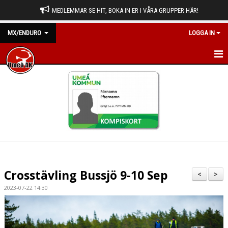
MEDLEMMAR SE HIT, BOKA IN ER I VÅRA GRUPPER HÄR!
MX/ENDURO
LOGGA IN
HEM
NYHETER
KALENDER
BILDGALLERI
DOKUMENT
Crosstävling Bussjö 9-10 Sep
<
>
KONTAKT
2023-07-22 14:30