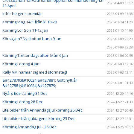
Crossbanan harvad! Banan öppnar kommande helg 12-
2025-04-09 15:57
13 April!
Inför helgens premiär
2025-04-09 15:38
Körning idag 14/1 från kl 18-20
2025-01-14 11:20
Körning Lör Sön 11-12 Jan
2025-01-10 14:09
Körsugen? Nyskottad bana 9 Jan
2025-01-09 22:29
2025-01-09 22:28
Körning Trettondagsafton Mån 6 Jan
2025-01-06 00:55
Körning Lördag 4 Jan
2025-01-03 12:16
Rally VM närmar sig med stormsteg!
2025-01-03 12:11
&#127879;&#10024;&#127881; Gott nytt år
2025-01-01 01:30
&#127881;&#10024;&#127879;
Nyårs tids träning 31 Dec
2024-12-29 14:16
Körning Lördag 28 Dec
2024-12-27 21:30
Lite bilder från Annandagsjul körning 26 Dec
2024-12-27 20:49
Lite bilder från Juldagens körning 25 Dec
2024-12-27 12:31
Körning Annandag Jul - 26 Dec
2024-12-25 18:57