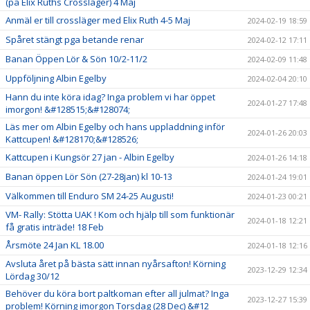
(på Elix Ruths Crossläger) 4 Maj
Anmäl er till crossläger med Elix Ruth 4-5 Maj
2024-02-19 18:59
Spåret stängt pga betande renar
2024-02-12 17:11
Banan Öppen Lör & Sön 10/2-11/2
2024-02-09 11:48
Uppföljning Albin Egelby
2024-02-04 20:10
Hann du inte köra idag? Inga problem vi har öppet
2024-01-27 17:48
imorgon! &#128515;&#128074;
Läs mer om Albin Egelby och hans uppladdning inför
2024-01-26 20:03
Kattcupen! &#128170;&#128526;
Kattcupen i Kungsör 27 jan - Albin Egelby
2024-01-26 14:18
Banan öppen Lör Sön (27-28jan) kl 10-13
2024-01-24 19:01
Välkommen till Enduro SM 24-25 Augusti!
2024-01-23 00:21
VM- Rally: Stötta UAK ! Kom och hjälp till som funktionär
2024-01-18 12:21
få gratis inträde! 18 Feb
Årsmöte 24 Jan KL 18.00
2024-01-18 12:16
Avsluta året på bästa sätt innan nyårsafton! Körning
2023-12-29 12:34
Lördag 30/12
Behöver du köra bort paltkoman efter all julmat? Inga
2023-12-27 15:39
problem! Körning imorgon Torsdag (28 Dec) &#12