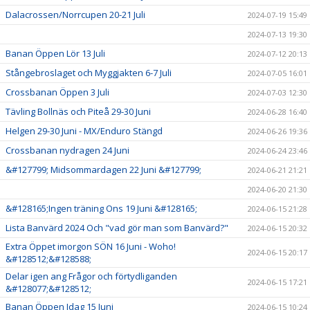
Dalacrossen/Norrcupen 20-21 Juli
2024-07-19 15:49
2024-07-13 19:30
Banan Öppen Lör 13 Juli
2024-07-12 20:13
Stångebroslaget och Myggjakten 6-7 Juli
2024-07-05 16:01
Crossbanan Öppen 3 Juli
2024-07-03 12:30
Tävling Bollnäs och Piteå 29-30 Juni
2024-06-28 16:40
Helgen 29-30 Juni - MX/Enduro Stängd
2024-06-26 19:36
Crossbanan nydragen 24 Juni
2024-06-24 23:46
&#127799; Midsommardagen 22 Juni &#127799;
2024-06-21 21:21
2024-06-20 21:30
&#128165;Ingen träning Ons 19 Juni &#128165;
2024-06-15 21:28
Lista Banvärd 2024 Och "vad gör man som Banvärd?"
2024-06-15 20:32
Extra Öppet imorgon SÖN 16 Juni - Woho!
2024-06-15 20:17
&#128512;&#128588;
Delar igen ang Frågor och förtydliganden
2024-06-15 17:21
&#128077;&#128512;
Banan Öppen Idag 15 Juni
2024-06-15 10:24