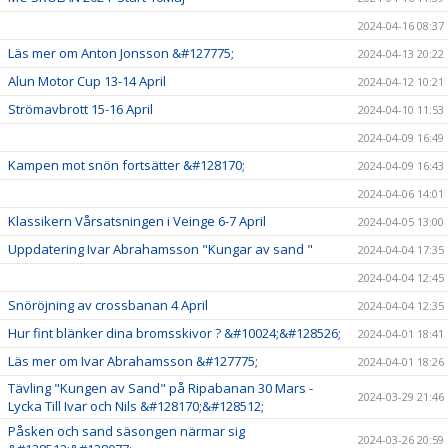
2024-04-16 08:37
Läs mer om Anton Jonsson &#127775;
2024-04-13 20:22
Alun Motor Cup 13-14 April
2024-04-12 10:21
Strömavbrott 15-16 April
2024-04-10 11:53
2024-04-09 16:49
Kampen mot snön fortsätter &#128170;
2024-04-09 16:43
2024-04-06 14:01
Klassikern Vårsatsningen i Veinge 6-7 April
2024-04-05 13:00
Uppdatering Ivar Abrahamsson "Kungar av sand "
2024-04-04 17:35
2024-04-04 12:45
Snöröjning av crossbanan 4 April
2024-04-04 12:35
Hur fint blänker dina bromsskivor ? &#10024;&#128526;
2024-04-01 18:41
Läs mer om Ivar Abrahamsson &#127775;
2024-04-01 18:26
Tävling "Kungen av Sand" på Ripabanan 30 Mars -
2024-03-29 21:46
Lycka Till Ivar och Nils &#128170;&#128512;
Påsken och sand säsongen närmar sig
2024-03-26 20:59