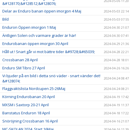
2024-05-06 11:20
&#128170;&#128512;&#128076;
Delar av Enduro banan öppen imorgon 4 Maj
2024-05-03 22:14
Bild
2024-05-03 07:55
Enduron Öppen imorgon 1 Maj
2024-04-30 21:07
Äntligen Solen och varmare grader är här!
2024-04-30 07:41
Endurobanan öppen imorgon 30 April
2024-04-29 21:36
Håll ut ! Snart går vi mot bättre tider &#9728;&#65039;
2024-04-28 22:21
Crossbanan 28 April
2024-04-28 18:01
Enduro SM Tibro 27 April
2024-04-26 16:26
Vi bjuder på en bild i detta snö väder - snart vänder det!
2024-04-24 08:47
&#128074;
Flaggvaktslista Nordcupen 25-26Maj
2024-04-24 08:21
Körning Endurobanan 20 April
2024-04-19 17:42
MXSM i Saxtorp 20-21 April
2024-04-19 11:37
Banstatus Enduron 18 April
2024-04-18 17:22
Snöröjning Crossbanan 16 April
2024-04-16 21:07
MC-SKOLAN 2024 Start 16Maj
2024-04-16 11:39