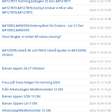
&#127877; Körning Juldagen 25 Dec &#127877;
2024-12-25 11:09
&#127873;&#127876;God Jul önskar vi till er alla
2024-12-25 10:44
&#127876;&#127873;
2024-12-22 10:48
&#10052;&#65039;Vinterspåret för Enduro - Lör 21 Dec
2024-12-20 15:03
&#10052;&#65039;
Visst längtar vi redan till nästa säsong?
2024-11-24 18:35
2024-11-19 23:06
&#129395;Umeå AK och FMCK Umeå bjuder in &#129395;
2024-11-16 09:25
29 NOV
2024-11-07 15:41
Banan öppen 26-27 Oktober
2024-10-25 22:39
2024-10-18 20:24
Pass på! Sista helgen för körning 2024
2024-10-17 19:28
Från Arbetsdagen Medlemsmötet 12 Okt
2024-10-17 19:24
Banan öppen SÖN 13 Okt
2024-10-13 10:59
Banan Öppen Lör 5 Okt
2024-10-04 10:59
Arbetsdag/Medlemsmöte 12 Okt
2024-10-04 07:08