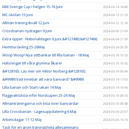
Mitt Sverige Cup i helgen 15-16 Juni
2024-06-14 14:40
MC-skolan 13 Juni
2024-06-13 21:55
Allmän träning ikväll 12 Juni
2024-06-12 12:18
Crossbanan nydragen 9 Juni
2024-06-09 21:09
Extra öppet - Nationaldagen 6 Juni &#127480;&#127466;
2024-06-04 21:59
Hemma tävling 25-26Maj
2024-05-24 20:39
Woop Woop! Nya sittbänkar till lilla banan - 18 Maj
2024-05-19 10:55
Hälsningar till våra grymma åkare!
2024-05-19 10:52
&#128165; Läs mer om Viktor Norberg &#128165;
2024-05-19 09:49
&#9989;Vad innebär att vara banvärd? &#9989;
2024-05-14 17:05
Lilla banan och Start rakan 14 Maj
2024-05-14 16:46
Flaggvaktslista inför Nordcupen 25-26 Maj
2024-05-10 08:55
Allmänträningarna och lista över banvärdar
2024-05-10 08:48
Lilla Crossbanan - Lägesuppdatering 6 Maj
2024-05-06 23:07
Arbetsdagar 11-12 Maj
2024-05-06 16:16
Tack för en grym träningshelg allesammans