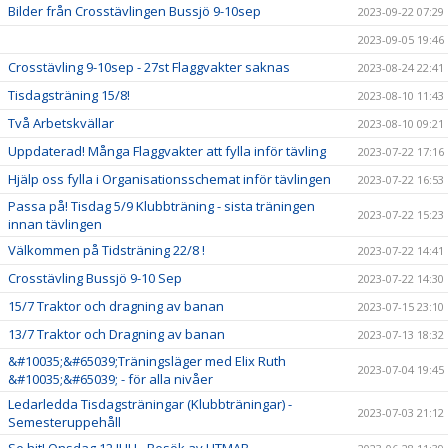
Bilder från Crosstävlingen Bussjö 9-10sep
2023-09-22 07:29
2023-09-05 19:46
Crosstävling 9-10sep - 27st Flaggvakter saknas
2023-08-24 22:41
Tisdagsträning 15/8!
2023-08-10 11:43
Två Arbetskvällar
2023-08-10 09:21
Uppdaterad! Många Flaggvakter att fylla inför tävling
2023-07-22 17:16
Hjälp oss fylla i Organisationsschemat inför tävlingen
2023-07-22 16:53
Passa på! Tisdag 5/9 Klubbträning - sista träningen
2023-07-22 15:23
innan tävlingen
Välkommen på Tidsträning 22/8 !
2023-07-22 14:41
Crosstävling Bussjö 9-10 Sep
2023-07-22 14:30
15/7 Traktor och dragning av banan
2023-07-15 23:10
13/7 Traktor och Dragning av banan
2023-07-13 18:32
&#10035;&#65039;Träningsläger med Elix Ruth
2023-07-04 19:45
&#10035;&#65039; - för alla nivåer
Ledarledda Tisdagsträningar (Klubbträningar) -
2023-07-03 21:12
Semesteruppehåll