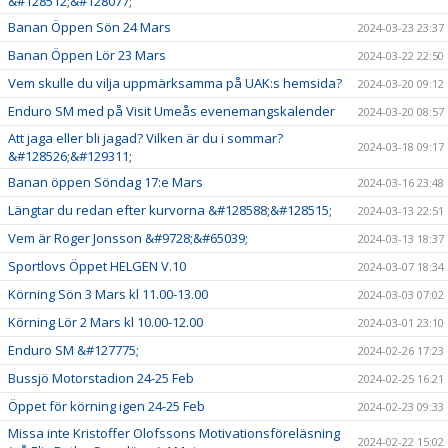
&#128512;&#128077;
Banan Öppen Sön 24 Mars
2024-03-23 23:37
Banan Öppen Lör 23 Mars
2024-03-22 22:50
Vem skulle du vilja uppmärksamma på UAK:s hemsida?
2024-03-20 09:12
Enduro SM med på Visit Umeås evenemangskalender
2024-03-20 08:57
Att jaga eller bli jagad? Vilken är du i sommar?
2024-03-18 09:17
&#128526;&#129311;
Banan öppen Söndag 17:e Mars
2024-03-16 23:48
Längtar du redan efter kurvorna &#128588;&#128515;
2024-03-13 22:51
Vem är Roger Jonsson &#9728;&#65039;
2024-03-13 18:37
Sportlovs Öppet HELGEN V.10
2024-03-07 18:34
Körning Sön 3 Mars kl 11.00-13.00
2024-03-03 07:02
Körning Lör 2 Mars kl 10.00-12.00
2024-03-01 23:10
Enduro SM &#127775;
2024-02-26 17:23
Bussjö Motorstadion 24-25 Feb
2024-02-25 16:21
Öppet för körning igen 24-25 Feb
2024-02-23 09:33
Missa inte Kristoffer Olofssons Motivationsföreläsning
2024-02-22 15:02