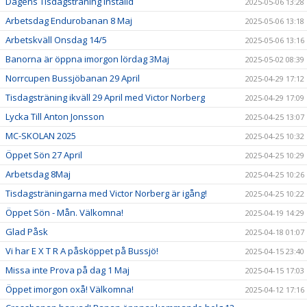
Dagens Tisdagsträning inställd
2025-05-06 13:28
Arbetsdag Endurobanan 8 Maj
2025-05-06 13:18
Arbetskväll Onsdag 14/5
2025-05-06 13:16
Banorna är öppna imorgon lördag 3Maj
2025-05-02 08:39
Norrcupen Bussjöbanan 29 April
2025-04-29 17:12
Tisdagsträning ikväll 29 April med Victor Norberg
2025-04-29 17:09
Lycka Till Anton Jonsson
2025-04-25 13:07
MC-SKOLAN 2025
2025-04-25 10:32
Öppet Sön 27 April
2025-04-25 10:29
Arbetsdag 8Maj
2025-04-25 10:26
Tisdagsträningarna med Victor Norberg är igång!
2025-04-25 10:22
Öppet Sön - Mån. Välkomna!
2025-04-19 14:29
Glad Påsk
2025-04-18 01:07
Vi har E X T R A påsköppet på Bussjö!
2025-04-15 23:40
Missa inte Prova på dag 1 Maj
2025-04-15 17:03
Öppet imorgon oxå! Välkomna!
2025-04-12 17:16