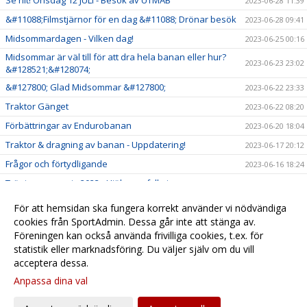
Se hit! Onsdag 12 JULI - Besök av UTMAB
2023-06-28 11:39
&#11088;Filmstjärnor för en dag &#11088; Drönar besök
2023-06-28 09:41
Midsommardagen - Vilken dag!
2023-06-25 00:16
Midsommar är väl till för att dra hela banan eller hur?
2023-06-23 23:02
&#128521;&#128074;
&#127800; Glad Midsommar &#127800;
2023-06-22 23:33
Traktor Gänget
2023-06-22 08:20
Förbättringar av Endurobanan
2023-06-20 18:04
Traktor & dragning av banan - Uppdatering!
2023-06-17 20:12
Frågor och förtydligande
2023-06-16 18:24
Träningsansvarig 2023 - Hjälp oss fylla i
2023-06-16 09:17
Lördagsträning och jobb med bevattningen!
2023-06-16 02:19
För att hemsidan ska fungera korrekt använder vi nödvändiga
cookies från SportAdmin. Dessa går inte att stänga av.
Ledarledda Tisdagsträningar - Stora som Små!
2023-05-18 07:58
Föreningen kan också använda frivilliga cookies, t.ex. för
Avgifter 2023
2023-05-17 10:50
statistik eller marknadsföring. Du väljer själv om du vill
acceptera dessa.
Anpassa dina val
Cookie-
Gå till
inställningar
Webbversion