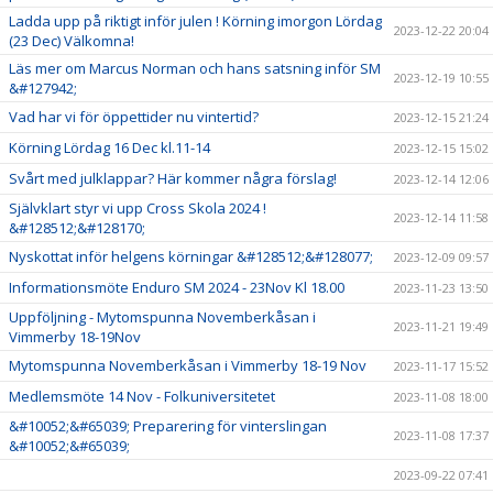
Ladda upp på riktigt inför julen ! Körning imorgon Lördag
2023-12-22 20:04
(23 Dec) Välkomna!
Läs mer om Marcus Norman och hans satsning inför SM
2023-12-19 10:55
&#127942;
Vad har vi för öppettider nu vintertid?
2023-12-15 21:24
Körning Lördag 16 Dec kl.11-14
2023-12-15 15:02
Svårt med julklappar? Här kommer några förslag!
2023-12-14 12:06
Självklart styr vi upp Cross Skola 2024 !
2023-12-14 11:58
&#128512;&#128170;
Nyskottat inför helgens körningar &#128512;&#128077;
2023-12-09 09:57
Informationsmöte Enduro SM 2024 - 23Nov Kl 18.00
2023-11-23 13:50
Uppföljning - Mytomspunna Novemberkåsan i
2023-11-21 19:49
Vimmerby 18-19Nov
Mytomspunna Novemberkåsan i Vimmerby 18-19 Nov
2023-11-17 15:52
Medlemsmöte 14 Nov - Folkuniversitetet
2023-11-08 18:00
&#10052;&#65039; Preparering för vinterslingan
2023-11-08 17:37
&#10052;&#65039;
2023-09-22 07:41