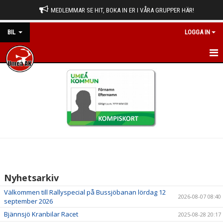
MEDLEMMAR SE HIT, BOKA IN ER I VÅRA GRUPPER HÄR!
BIL
LOGGA IN
NYHETER
KALENDER
HEM
BILDGALLERI
DOKUMENT
Nyhetsarkiv
KONTAKT
Välkommen till Rallyspecial på Bussjöbanan lördag 12
2026-08-07 08:40
september 2026
Bjännsjö Kranbilar Racet
2025-08-28 20:17